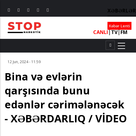
XƏBƏRLƏR
Xəbər Lenti
CANLI
┃
TV
┃
FM
12 Jun, 2024 - 11:59
Bina və evlərin
qarşısında bunu
edənlər cərimələnəcək
- XƏBƏRDARLIQ / VİDEO