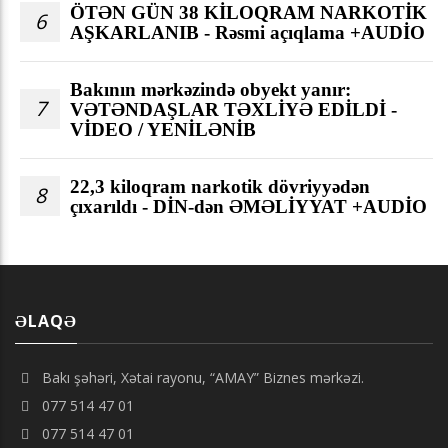
ÖTƏN GÜN 38 KİLOQRAM NARKOTİK
6
AŞKARLANIB - Rəsmi açıqlama +AUDİO
Bakının mərkəzində obyekt yanır:
7
VƏTƏNDAŞLAR TƏXLİYƏ EDİLDİ -
VİDEO / YENİLƏNİB
22,3 kiloqram narkotik dövriyyədən
8
çıxarıldı - DİN-dən ƏMƏLİYYAT +AUDİO
ƏLAQƏ
Bakı şəhəri, Xətai rayonu, “AMAY” Biznes mərkəzi.
077 514 47 01
077 514 47 01