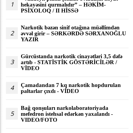
1
hekayəsini qurmalıdır” – HƏKİM-
PSİXOLOQ / II HİSSƏ
Narkotik bəzən sinif otağına müəllimdən
2
əvvəl girir – SƏRKƏRDƏ SƏRXANOĞLU
YAZIR
Gürcüstanda narkotik cinayətləri 3,5 dəfə
3
artıb - STATİSTİK GÖSTƏRİCİLƏR /
VİDEO
Çamadandan 7 kq narkotik hopdurulan
4
paltarlar çıxdı - VİDEO
Bağ qonşuları narkolaboratoriyada
5
mefedron istehsal edərkən yaxalandı -
VIDEO/FOTO