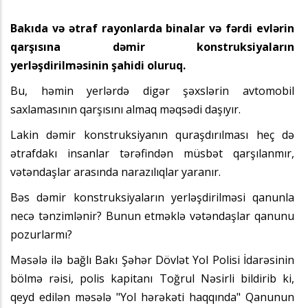
Bakıda və ətraf rayonlarda binalar və fərdi evlərin
qarşısına dəmir konstruksiyaların
yerləşdirilməsinin şahidi oluruq.
Bu, həmin yerlərdə digər şəxslərin avtomobil
saxlamasının qarşısını almaq məqsədi daşıyır.
Lakin dəmir konstruksiyanın quraşdırılması heç də
ətrafdakı insanlar tərəfindən müsbət qarşılanmır,
vətəndaşlar arasında narazılıqlar yaranır.
Bəs dəmir konstruksiyaların yerləşdirilməsi qanunla
necə tənzimlənir? Bunun etməklə vətəndaşlar qanunu
pozurlarmı?
Məsələ ilə bağlı Bakı Şəhər Dövlət Yol Polisi İdarəsinin
bölmə rəisi, polis kapitanı Toğrul Nəsirli bildirib ki,
qeyd edilən məsələ "Yol hərəkəti haqqında" Qanunun