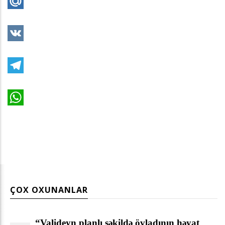
Mail.Ru
VK
Telegram
WhatsApp
ÇOX OXUNANLAR
“Valideyn planlı şəkildə övladının həyat