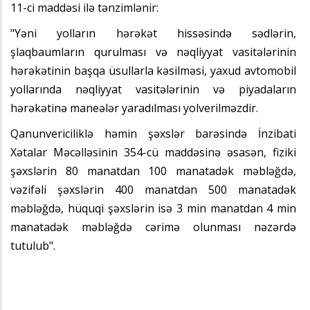
11-ci maddəsi ilə tənzimlənir:
"Yəni yolların hərəkət hissəsində sədlərin,
şlaqbaumların qurulması və nəqliyyat vasitələrinin
hərəkətinin başqa üsullarla kəsilməsi, yaxud avtomobil
yollarında nəqliyyat vasitələrinin və piyadaların
hərəkətinə maneələr yaradılması yolverilməzdir.
Qanunvericiliklə həmin şəxslər barəsində İnzibati
Xətalar Məcəlləsinin 354-cü maddəsinə əsasən, fiziki
şəxslərin 80 manatdan 100 manatadək məbləğdə,
vəzifəli şəxslərin 400 manatdan 500 manatadək
məbləğdə, hüquqi şəxslərin isə 3 min manatdan 4 min
manatadək məbləğdə cərimə olunması nəzərdə
tutulub".