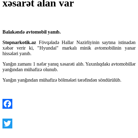
xəsarət alan var
Balakəndə avtomobil yanıb.
Stopnarkotik.az
Fövqəladə Hallar Nazirliyinin saytına istinadən
xəbər verir ki, "Hyundai" markalı minik avtomobilinin yanar
hissələri yanıb.
Yanğın zamanı 1 nəfər yanıq xəsarəti alıb. Yaxınlıqdakı avtomobillər
yanğından mühafizə olunub.
Yanğın yanğından mühafizə bölmələri tərəfindən söndürülüb.
Facebook
Twitter