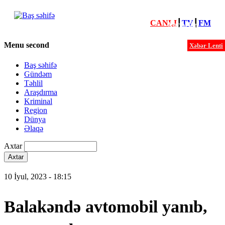
CANLI
┃
TV
┃
FM
Xəbərlər
Menu second
Xəbər Lenti
Baş səhifə
Gündəm
Təhlil
Araşdırma
Kriminal
Region
Dünya
Əlaqə
Axtar
10 İyul, 2023 - 18:15
Balakəndə avtomobil yanıb,