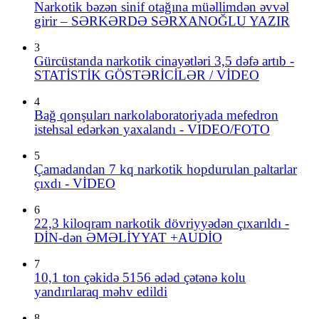
Narkotik bəzən sinif otağına müəllimdən əvvəl
girir – SƏRKƏRDƏ SƏRXANOĞLU YAZIR
3
Gürcüstanda narkotik cinayətləri 3,5 dəfə artıb -
STATİSTİK GÖSTƏRİCİLƏR / VİDEO
4
Bağ qonşuları narkolaboratoriyada mefedron
istehsal edərkən yaxalandı - VIDEO/FOTO
5
Çamadandan 7 kq narkotik hopdurulan paltarlar
çıxdı - VİDEO
6
22,3 kiloqram narkotik dövriyyədən çıxarıldı -
DİN-dən ƏMƏLİYYAT +AUDİO
7
10,1 ton çəkidə 5156 ədəd çətənə kolu
yandırılaraq məhv edildi
8