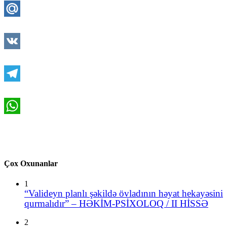
Mail.Ru
VK
Telegram
WhatsApp
Çox Oxunanlar
1
“Valideyn planlı şəkildə övladının həyat hekayəsini
qurmalıdır” – HƏKİM-PSİXOLOQ / II HİSSƏ
2