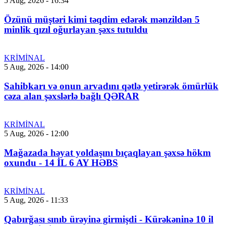
5 Aug, 2026 - 16:34
Özünü müştəri kimi təqdim edərək mənzildən 5
minlik qızıl oğurlayan şəxs tutuldu
KRİMİNAL
5 Aug, 2026 - 14:00
Sahibkarı və onun arvadını qətlə yetirərək ömürlük
cəza alan şəxslərlə bağlı QƏRAR
KRİMİNAL
5 Aug, 2026 - 12:00
Mağazada həyat yoldaşını bıçaqlayan şəxsə hökm
oxundu - 14 İL 6 AY HƏBS
KRİMİNAL
5 Aug, 2026 - 11:33
Qabırğası sınıb ürəyinə girmişdi - Kürəkəninə 10 il