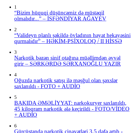
1
“Bizim hüquqi düşüncəmiz də müstəqil
olmalıdır...” – İSFƏNDİYAR AĞAYEV
2
“Valideyn planlı şəkildə övladının həyat hekayəsini
qurmalıdır” – HƏKİM-PSİXOLOQ / II HİSSƏ
3
Narkotik bəzən sinif otağına müəllimdən əvvəl
girir – SƏRKƏRDƏ SƏRXANOĞLU YAZIR
4
Oğuzda narkotik satışı ilə məşğul olan şəxslər
saxlanıldı - FOTO + AUDİO
5
BAKIDA ƏMƏLİYYAT: narkokuryer saxlanıldı,
45 kiloqram narkotik ələ keçirildi - FOTO/VİDEO
+ AUDİO
6
Gürcüstanda narkotik cinayətləri 3,5 dəfə artıb -