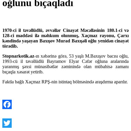
oğlunu bıçaqladı
1970-ci il təvəllüdlü, əvvəllər Cinayət Məcəlləsinin 180.1-ci və
128-ci maddəsi ilə məhkum olunmuş, Xaçmaz rayonu, Çarxı
kəndində yaşayan Baxışov Murad Baxışəli oğlu yenidən cinayət
törədib.
Stopnarkotik.az
-ın xəbərinə görə, 53 yaşlı M.Baxışov bacısı oğlu,
1993-cü il təvəllüdlü Bayramov Elyar Cəfər oğluna aralarında
yaranmış şəxsi münasibətlər zəminində olan mübahisə zamanı
bıçaqla xəsarət yetirib.
Faktla bağlı Xaçmaz RPŞ-nin istintaq bölməsində araşdırma aparılır.
Facebook