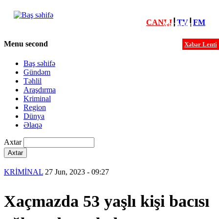
CANLI
┃
TV
┃
FM
Xəbərlər
Menu second
Xəbər Lenti
Baş səhifə
Gündəm
Təhlil
Araşdırma
Kriminal
Region
Dünya
Əlaqə
Axtar
KRİMİNAL
27 Jun, 2023 - 09:27
Xaçmazda 53 yaşlı kişi bacısı