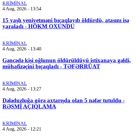
KRİMİNAL
4 Aug, 2026 - 13:54
15 yaşlı yeniyetməni bıçaqlayıb öldürdü, atasını isə
yaraladı - HÖKM OXUNDU
KRİMİNAL
4 Aug, 2026 - 13:40
Gəncədə kişi oğlunun öldürüldüyü istixanaya gəldi,
mühafizəçini bıçaqladı - TƏFƏRRÜAT
KRİMİNAL
4 Aug, 2026 - 13:27
Dələduzluğa görə axtarışda olan 5 nəfər tutuldu -
RƏSMİ AÇIQLAMA
KRİMİNAL
4 Aug, 2026 - 12:21