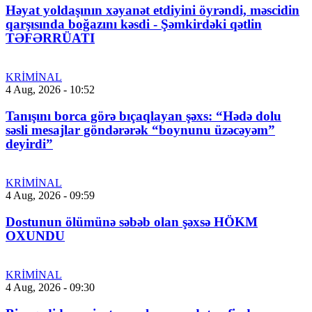
Həyat yoldaşının xəyanət etdiyini öyrəndi, məscidin
qarşısında boğazını kəsdi - Şəmkirdəki qətlin
TƏFƏRRÜATI
KRİMİNAL
4 Aug, 2026 - 10:52
Tanışını borca görə bıçaqlayan şəxs: “Hədə dolu
səsli mesajlar göndərərək “boynunu üzəcəyəm”
deyirdi”
KRİMİNAL
4 Aug, 2026 - 09:59
Dostunun ölümünə səbəb olan şəxsə HÖKM
OXUNDU
KRİMİNAL
4 Aug, 2026 - 09:30