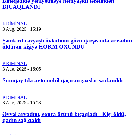
Binəqədidə yeniyetməyə həmyaşıdı tərəfindən
BIÇAQLANDI
KRİMİNAL
3 Aug, 2026 - 16:19
Şəmkirdə azyaşlı övladının gözü qarşısında arvadını
öldürən kişiyə HÖKM OXUNDU
KRİMİNAL
3 Aug, 2026 - 16:05
Sumqayıtda avtomobil qaçıran şəxslər saxlanıldı
KRİMİNAL
3 Aug, 2026 - 15:53
Əvvəl arvadını, sonra özünü bıçaqladı - Kişi öldü,
qadın sağ qaldı