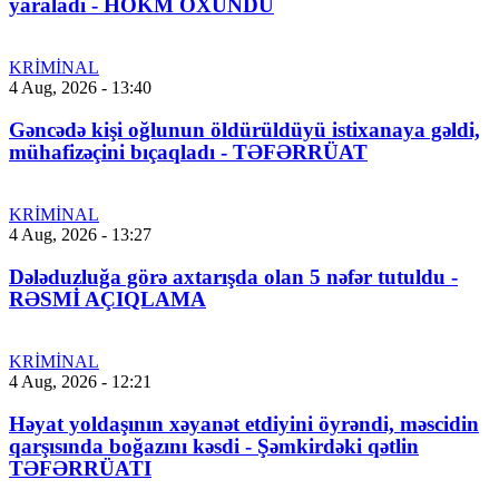
yaraladı - HÖKM OXUNDU
KRİMİNAL
4 Aug, 2026 - 13:40
Gəncədə kişi oğlunun öldürüldüyü istixanaya gəldi,
mühafizəçini bıçaqladı - TƏFƏRRÜAT
KRİMİNAL
4 Aug, 2026 - 13:27
Dələduzluğa görə axtarışda olan 5 nəfər tutuldu -
RƏSMİ AÇIQLAMA
KRİMİNAL
4 Aug, 2026 - 12:21
Həyat yoldaşının xəyanət etdiyini öyrəndi, məscidin
qarşısında boğazını kəsdi - Şəmkirdəki qətlin
TƏFƏRRÜATI