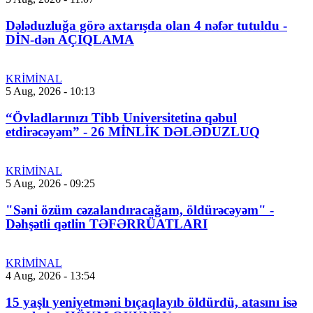
Dələduzluğa görə axtarışda olan 4 nəfər tutuldu -
DİN-dən AÇIQLAMA
KRİMİNAL
5 Aug, 2026 - 10:13
“Övladlarınızı Tibb Universitetinə qəbul
etdirəcəyəm” - 26 MİNLİK DƏLƏDUZLUQ
KRİMİNAL
5 Aug, 2026 - 09:25
"Səni özüm cəzalandıracağam, öldürəcəyəm" -
Dəhşətli qətlin TƏFƏRRÜATLARI
KRİMİNAL
4 Aug, 2026 - 13:54
15 yaşlı yeniyetməni bıçaqlayıb öldürdü, atasını isə