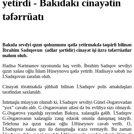
yetirdi - Bakıdakı cinayətin
təfərrüatı
Bakıda sevdyi qızın qohumunu qətlə yetirməkdə təqsirli bilinən
İbrahim Sadıqovun (adlar şərtidir) cinayət işi üzrə təfərrüatlar
məlum olub.
Hadisə Nərimanov rayonunda baş verib. İbrahim Sadıqov sevdiyi
qızın xalası oğlu İslam Hüseynovu qətlə yetirib. Hadisəyə səbəb isə
İ.Sadıqovun zarafatı olub.
Cinayəti törətməkdə şübhəli bilinən İ.Sadıqov polis əməkdaşları
tərəfindən saxlanılıb.
İstintaqla müəyyən olunub ki, İ.Sadıqov sevdiyi Günel Əsgərovadan
"yox" cavabı alıb. G.Əsgərovanın ailəsi də bu evliliyə razı olmayıb.
G.Əsgərova yaşadığı rayondan Bakıya, xalasıgilə gəlib. İ.Sadıqov
G.Əsgərovanın xalasıgilə zəng edərək onunla danışmaq istəyib.
Telefona isə qızın xalası oğlu İ.Hüseynov cavab verib. O,
İ.Sadıqova xalası qızı ilə danışmağa icazə verməyib. Bu zaman