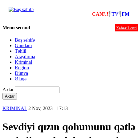
CANLI
┃
TV
┃
FM
Xəbərlər
Menu second
Xəbər Lenti
Baş səhifə
Gündəm
Təhlil
Araşdırma
Kriminal
Region
Dünya
Əlaqə
Axtar
KRİMİNAL
2 Nov, 2023 - 17:13
Sevdiyi qızın qohumunu qətlə