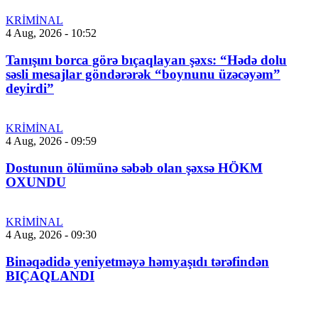
KRİMİNAL
4 Aug, 2026 - 10:52
Tanışını borca görə bıçaqlayan şəxs: “Hədə dolu
səsli mesajlar göndərərək “boynunu üzəcəyəm”
deyirdi”
KRİMİNAL
4 Aug, 2026 - 09:59
Dostunun ölümünə səbəb olan şəxsə HÖKM
OXUNDU
KRİMİNAL
4 Aug, 2026 - 09:30
Binəqədidə yeniyetməyə həmyaşıdı tərəfindən
BIÇAQLANDI