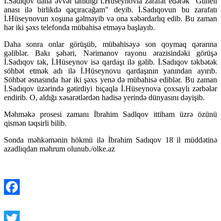
İ.Sadıqov daha əvvəl tanıdığı İ.Hüseynovla zarafat edərək "Güneli
anası ilə birlikdə qaçıracağam" deyib. İ.Sadıqovun bu zarafatı
İ.Hüseynovun xoşuna gəlməyib və ona xəbərdarlıq edib. Bu zaman
hər iki şəxs telefonda mübahisə etməyə başlayıb.
Daha sonra onlar görüşüb, mübahisəyə son qoymaq qərarına
gəliblər. Bakı şəhəri, Nərimanov rayonu ərazisindəki görüşə
İ.Sadıqov tək, İ.Hüseynov isə qardaşı ilə gəlib. İ.Sadıqov təkbətək
söhbət etmək adı ilə İ.Hüseynovu qardaşının yanından ayırıb.
Söhbət əsnasında hər iki şəxs yenə də mübahisə ediblər. Bu zaman
İ.Sadıqov üzərində gətirdiyi bıçaqla İ.Hüseynova çoxsaylı zərbələr
endirib. O, aldığı xəsarətlərdən hadisə yerində dünyasını dəyişib.
Məhməkə prosesi zamanı İbrahim Sadlqov ittiham üzrə özünü
qismən təqsirli bilib.
Sonda məhkəmənin hökmü ilə İbrahim Sadıqov 18 il müddətinə
azadlıqdan məhrum olunub./olke.az
Facebook