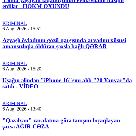
Tənha yaşayan təqaüdçünün evinə silahlı basqın
etdilər - HÖKM OXUNDU
KRİMİNAL
6 Aug, 2026 - 15:51
Azyaşlı övladının gözü qarşısında arvadını xüsusi
amansızlıqla öldürən şəxslə bağlı QƏRAR
KRİMİNAL
6 Aug, 2026 - 15:20
Uşağın əlindən "iPhone 16"sını alıb "20 Yanvar"da
satdı - VİDEO
KRİMİNAL
6 Aug, 2026 - 13:40
"Qəzəlxan" zarafatına görə tanışını bıçaqlayan
şəxsə AĞIR CƏZA