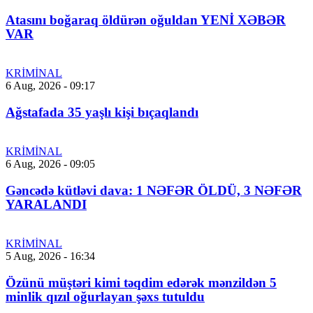
Atasını boğaraq öldürən oğuldan YENİ XƏBƏR
VAR
KRİMİNAL
6 Aug, 2026 - 09:17
Ağstafada 35 yaşlı kişi bıçaqlandı
KRİMİNAL
6 Aug, 2026 - 09:05
Gəncədə kütləvi dava: 1 NƏFƏR ÖLDÜ, 3 NƏFƏR
YARALANDI
KRİMİNAL
5 Aug, 2026 - 16:34
Özünü müştəri kimi təqdim edərək mənzildən 5
minlik qızıl oğurlayan şəxs tutuldu