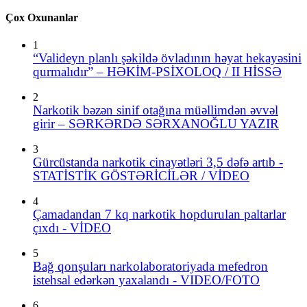
Çox Oxunanlar
1
“Valideyn planlı şəkildə övladının həyat hekayəsini
qurmalıdır” – HƏKİM-PSİXOLOQ / II HİSSƏ
2
Narkotik bəzən sinif otağına müəllimdən əvvəl
girir – SƏRKƏRDƏ SƏRXANOĞLU YAZIR
3
Gürcüstanda narkotik cinayətləri 3,5 dəfə artıb -
STATİSTİK GÖSTƏRİCİLƏR / VİDEO
4
Çamadandan 7 kq narkotik hopdurulan paltarlar
çıxdı - VİDEO
5
Bağ qonşuları narkolaboratoriyada mefedron
istehsal edərkən yaxalandı - VIDEO/FOTO
6