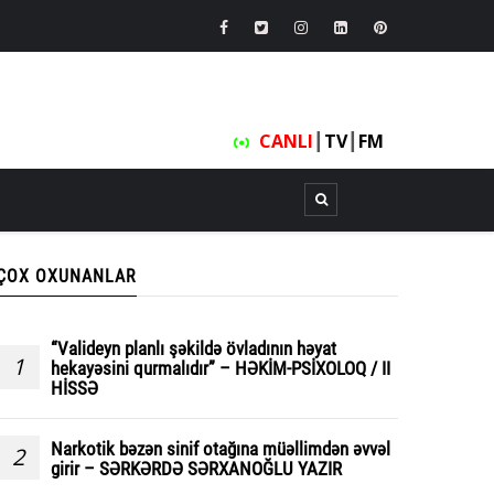
CANLI
┃
TV
┃
FM
ÇOX OXUNANLAR
“Valideyn planlı şəkildə övladının həyat
1
hekayəsini qurmalıdır” – HƏKİM-PSİXOLOQ / II
HİSSƏ
Narkotik bəzən sinif otağına müəllimdən əvvəl
2
girir – SƏRKƏRDƏ SƏRXANOĞLU YAZIR