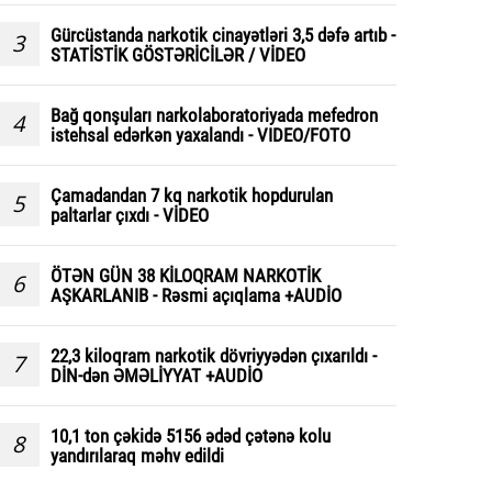
Gürcüstanda narkotik cinayətləri 3,5 dəfə artıb -
3
STATİSTİK GÖSTƏRİCİLƏR / VİDEO
Bağ qonşuları narkolaboratoriyada mefedron
4
istehsal edərkən yaxalandı - VIDEO/FOTO
Çamadandan 7 kq narkotik hopdurulan
5
paltarlar çıxdı - VİDEO
ÖTƏN GÜN 38 KİLOQRAM NARKOTİK
6
AŞKARLANIB - Rəsmi açıqlama +AUDİO
22,3 kiloqram narkotik dövriyyədən çıxarıldı -
7
DİN-dən ƏMƏLİYYAT +AUDİO
10,1 ton çəkidə 5156 ədəd çətənə kolu
8
yandırılaraq məhv edildi