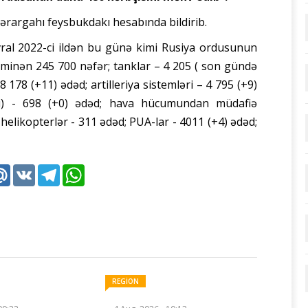
ərargahı feysbukdakı hesabında bildirib.
evral 2022-ci ildən bu günə kimi Rusiya ordusunun
əxminən 245 700 nəfər; tanklar – 4 205 ( son gündə
 178 (+11) ədəd; artilleriya sistemləri – 4 795 (+9)
ri) - 698 (+0) ədəd; hava hücumundan müdafiə
 helikopterlər - 311 ədəd; PUA-lar - 4011 (+4) ədəd;
k
tter
Mail.Ru
VK
Telegram
WhatsApp
REGİON