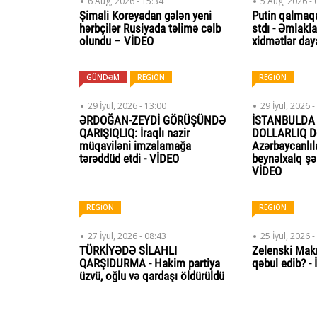
6 Aug, 2026 - 15:34
5 Aug, 2026 - 
Şimali Koreyadan gələn yeni
Putin qalmaq
hərbçilər Rusiyada təlimə cəlb
stdı - Əmlakla
olundu – VİDEO
xidmətlər dayan
GÜNDƏM
REGİON
REGİON
29 İyul, 2026 - 13:00
29 İyul, 2026 -
ƏRDOĞAN-ZEYDİ GÖRÜŞÜNDƏ
İSTANBULDA
QARIŞIQLIQ: İraqlı nazir
DOLLARLIQ 
müqaviləni imzalamağa
Azərbaycanlıl
tərəddüd etdi - VİDEO
beynəlxalq şəb
VİDEO
REGİON
REGİON
27 İyul, 2026 - 08:43
25 İyul, 2026 -
TÜRKİYƏDƏ SİLAHLI
Zelenski Makr
QARŞIDURMA - Hakim partiya
qəbul edib? 
üzvü, oğlu və qardaşı öldürüldü