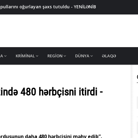
 pullarını oğurlayan şəxs tutuldu - YENİLƏNİB
naqilləri oğurlayan keçmiş məhkum saxlanıldı - VİDEO
AXLANILDI - 9 nəfərdə silah-sursat aşkarlandı
KEÇİRİLİB - DİN-dən açıqlama
 şəxs tutuldu
MA
KRIMINAL
REGION
DÜNYA
ƏLAQƏ
ndə 480 hərbçisni itirdi -
rdusunun daha 480 hərbçisini məhv edib”.