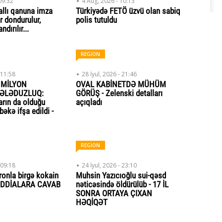
09:32
4 Aug, 2026 - 10:13
allı qanuna imza
Türkiyədə FETÖ üzvü olan sabiq
r dondurulur,
polis tutuldu
dırılır...
REGİON
 11:58
28 İyul, 2026 - 21:46
 MİLYON
OVAL KABİNETDƏ MÜHÜM
DƏLƏDUZLUQ:
GÖRÜŞ - Zelenski detalları
arın da olduğu
açıqladı
əkə ifşa edildi -
REGİON
 09:18
24 İyul, 2026 - 23:10
onla birgə kokain
Muhsin Yazıcıoğlu sui-qəsd
- İDDİALARA CAVAB
nəticəsində öldürülüb - 17 İL
SONRA ORTAYA ÇIXAN
HƏQİQƏT