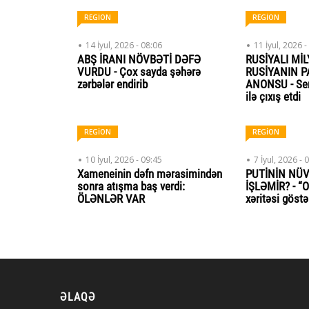
REGİON
REGİON
14 İyul, 2026 - 08:06
11 İyul, 2026 -
ABŞ İRANI NÖVBƏTİ DƏFƏ
RUSİYALI Mİ
VURDU - Çox sayda şəhərə
RUSİYANIN 
zərbələr endirib
ANONSU - Sen
ilə çıxış etdi
REGİON
REGİON
10 İyul, 2026 - 09:45
7 İyul, 2026 - 
Xameneinin dəfn mərasimindən
PUTİNİN NÜV
sonra atışma baş verdi:
İŞLƏMİR? - “O
ÖLƏNLƏR VAR
xəritəsi göstə
ƏLAQƏ