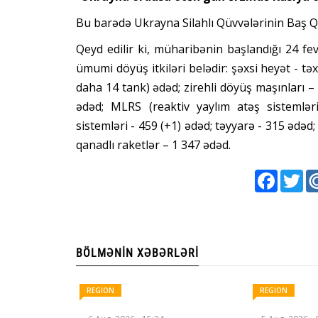
Bu barədə Ukrayna Silahlı Qüvvələrinin Baş Q
Qeyd edilir ki, müharibənin başlandığı 24 f
ümumi döyüş itkiləri belədir: şəxsi heyət - t
daha 14 tank) ədəd; zirehli döyüş maşınları – 8
ədəd; MLRS (reaktiv yaylım atəş sistemlə
sistemləri - 459 (+1) ədəd; təyyarə - 315 ədəd;
qanadlı raketlər – 1 347 ədəd.
Faceboo
Twi
BÖLMƏNIN XƏBƏRLƏRI
REGİON
REGİON