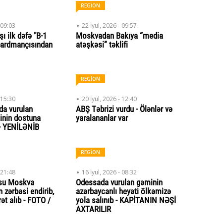
REGİON
 09:03
22 İyul, 2026 - 09:57
ı ilk dəfə "B-1
Moskvadan Bakıya “media
ardmançısından
atəşkəsi” təklifi
REGİON
 15:30
20 İyul, 2026 - 12:40
a vurulan
ABŞ Təbrizi vurdu - Ölənlər və
inin dostuna
yaralananlar var
- YENİLƏNİB
REGİON
 21:48
16 İyul, 2026 - 08:32
usu Moskva
Odessada vurulan gəminin
n zərbəsi endirib,
azərbaycanlı heyəti ölkəmizə
ət alıb - FOTO /
yola salınıb - KAPİTANIN NƏŞİ
AXTARILIR