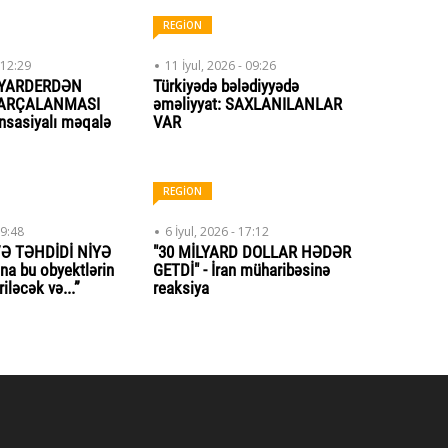
REGİON
 12:29
11 İyul, 2026 - 09:26
LYARDERDƏN
Türkiyədə bələdiyyədə
PARÇALANMASI
əməliyyat: SAXLANILANLAR
sasiyalı məqalə
VAR
REGİON
09:48
6 İyul, 2026 - 17:12
Ə TƏHDİDİ NİYƏ
"30 MİLYARD DOLLAR HƏDƏR
na bu obyektlərin
GETDİ" - İran müharibəsinə
riləcək və...”
reaksiya