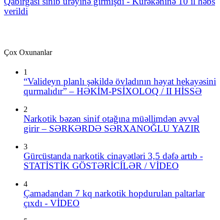
Qabırğası sınıb ürəyinə girmişdi - Kürəkəninə 10 il həbs
verildi
Çox Oxunanlar
1
“Valideyn planlı şəkildə övladının həyat hekayəsini
qurmalıdır” – HƏKİM-PSİXOLOQ / II HİSSƏ
2
Narkotik bəzən sinif otağına müəllimdən əvvəl
girir – SƏRKƏRDƏ SƏRXANOĞLU YAZIR
3
Gürcüstanda narkotik cinayətləri 3,5 dəfə artıb -
STATİSTİK GÖSTƏRİCİLƏR / VİDEO
4
Çamadandan 7 kq narkotik hopdurulan paltarlar
çıxdı - VİDEO