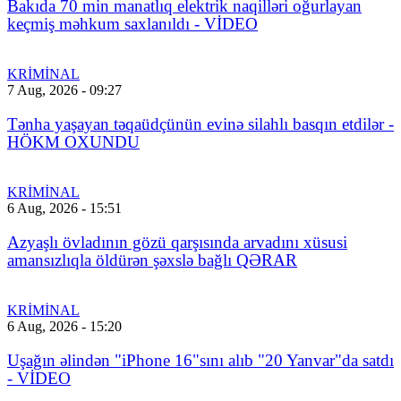
Bakıda 70 min manatlıq elektrik naqilləri oğurlayan
keçmiş məhkum saxlanıldı - VİDEO
KRİMİNAL
7 Aug, 2026 - 09:27
Tənha yaşayan təqaüdçünün evinə silahlı basqın etdilər -
HÖKM OXUNDU
KRİMİNAL
6 Aug, 2026 - 15:51
Azyaşlı övladının gözü qarşısında arvadını xüsusi
amansızlıqla öldürən şəxslə bağlı QƏRAR
KRİMİNAL
6 Aug, 2026 - 15:20
Uşağın əlindən "iPhone 16"sını alıb "20 Yanvar"da satdı
- VİDEO