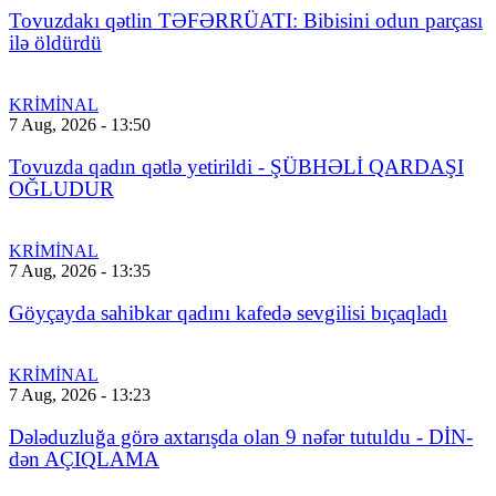
Tovuzdakı qətlin TƏFƏRRÜATI: Bibisini odun parçası
ilə öldürdü
KRİMİNAL
7 Aug, 2026 - 13:50
Tovuzda qadın qətlə yetirildi - ŞÜBHƏLİ QARDAŞI
OĞLUDUR
KRİMİNAL
7 Aug, 2026 - 13:35
Göyçayda sahibkar qadını kafedə sevgilisi bıçaqladı
KRİMİNAL
7 Aug, 2026 - 13:23
Dələduzluğa görə axtarışda olan 9 nəfər tutuldu - DİN-
dən AÇIQLAMA