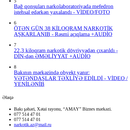
5
Bağ qonşuları narkolaboratoriyada mefedron
istehsal edərkən yaxalandı - VIDEO/FOTO
6
ÖTƏN GÜN 38 KİLOQRAM NARKOTİK
AŞKARLANIB - Rəsmi açıqlama +AUDİO
7
22,3 kiloqram narkotik dövriyyədən çıxarıldı -
DİN-dən ƏMƏLİYYAT +AUDİO
8
Bakının mərkəzində obyekt yanır:
VƏTƏNDAŞLAR TƏXLİYƏ EDİLDİ - VİDEO /
YENİLƏNİB
Əlaqə
Bakı şəhəri, Xətai rayonu, “AMAY” Biznes mərkəzi.
077 514 47 01
077 514 47 01
narkotik.az@mail.ru