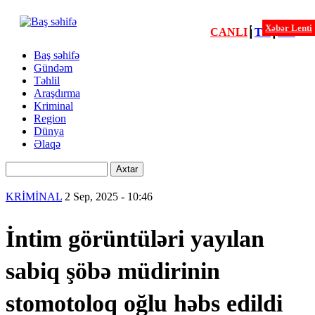
Xəbər Lenti
CANLI
┃
TV
┃
FM
Xəbərlər
Baş səhifə
Gündəm
Menu
Təhlil
second
Araşdırma
Kriminal
Region
Dünya
Əlaqə
Axtar
KRİMİNAL
2 Sep, 2025 - 10:46
İntim görüntüləri yayılan
sabiq şöbə müdirinin
stomotoloq oğlu həbs edildi