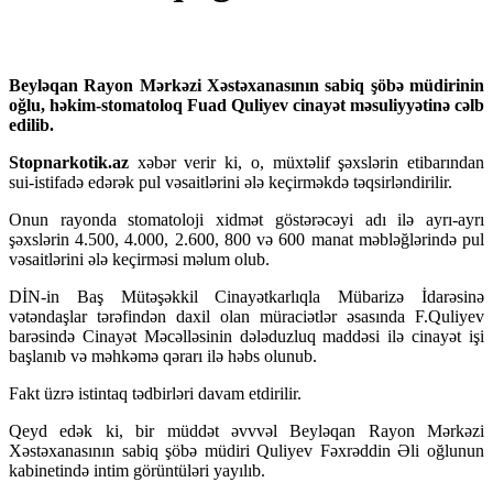
Beyləqan Rayon Mərkəzi Xəstəxanasının sabiq şöbə müdirinin
oğlu, həkim-stomatoloq Fuad Quliyev cinayət məsuliyyətinə cəlb
edilib.
Stopnarkotik.az
xəbər verir ki, o, müxtəlif şəxslərin etibarından
sui-istifadə edərək pul vəsaitlərini ələ keçirməkdə təqsirləndirilir.
Onun rayonda stomatoloji xidmət göstərəcəyi adı ilə ayrı-ayrı
şəxslərin 4.500, 4.000, 2.600, 800 və 600 manat məbləğlərində pul
vəsaitlərini ələ keçirməsi məlum olub.
DİN-in Baş Mütəşəkkil Cinayətkarlıqla Mübarizə İdarəsinə
vətəndaşlar tərəfindən daxil olan müraciətlər əsasında F.Quliyev
barəsində Cinayət Məcəlləsinin dələduzluq maddəsi ilə cinayət işi
başlanıb və məhkəmə qərarı ilə həbs olunub.
Fakt üzrə istintaq tədbirləri davam etdirilir.
Qeyd edək ki, bir müddət əvvvəl Beyləqan Rayon Mərkəzi
Xəstəxanasının sabiq şöbə müdiri Quliyev Fəxrəddin Əli oğlunun
kabinetində intim görüntüləri yayılıb.