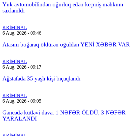
Yük avtomobilindən oğurluq edən keçmiş məhkum
saxlanıldı
KRİMİNAL
6 Aug, 2026 - 09:46
Atasını boğaraq öldürən oğuldan YENİ XƏBƏR VAR
KRİMİNAL
6 Aug, 2026 - 09:17
Ağstafada 35 yaşlı kişi bıçaqlandı
KRİMİNAL
6 Aug, 2026 - 09:05
Gəncədə kütləvi dava: 1 NƏFƏR ÖLDÜ, 3 NƏFƏR
YARALANDI
KRİMİNAL