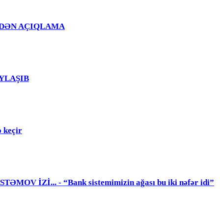
Ğ EVDƏN AÇIQLAMA
PAYLAŞIB
 keçir
 İZİ... - “Bank sistemimizin ağası bu iki nəfər idi”