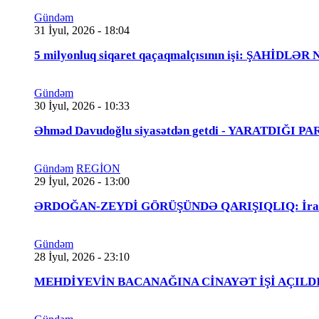
Gündəm
31 İyul, 2026 - 18:04
5 milyonluq siqaret qaçaqmalçısının işi: ŞAHİDLƏ
Gündəm
30 İyul, 2026 - 10:33
Əhməd Davudoğlu siyasətdən getdi - YARATDIĞI 
Gündəm
REGİON
29 İyul, 2026 - 13:00
ƏRDOĞAN-ZEYDİ GÖRÜŞÜNDƏ QARIŞIQLIQ: İraqlı na
Gündəm
28 İyul, 2026 - 23:10
MEHDİYEVİN BACANAĞINA CİNAYƏT İŞİ AÇILDI - 