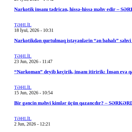
Narkotik insanı tədricən, hissə-hissə məhv edir
TƏHLİL
18 İyul, 2026 - 10:31
Narkotikdən qurtulmaq istəyənlərin “ən bahalı”
TƏHLİL
23 Jun, 2026 - 11:47
“Narkoman” deyib keçirik, insanı itiririk: İnsan evə 
TƏHLİL
15 Jun, 2026 - 10:54
Bir gəncin məhvi kimlər üçün qazancdır? – SƏ
TƏHLİL
2 Jun, 2026 - 12:21