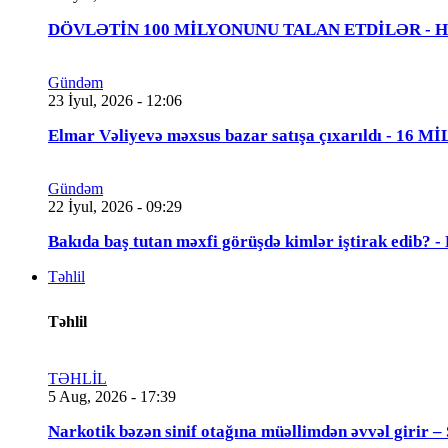
DÖVLƏTİN 100 MİLYONUNU TALAN ETDİLƏR - Həbs 
Gündəm
23 İyul, 2026 - 12:06
Elmar Vəliyevə məxsus bazar satışa çıxarıldı - 16 
Gündəm
22 İyul, 2026 - 09:29
Bakıda baş tutan məxfi görüşdə kimlər iştirak edib
Təhlil
Təhlil
TƏHLİL
5 Aug, 2026 - 17:39
Narkotik bəzən sinif otağına müəllimdən əvvəl 