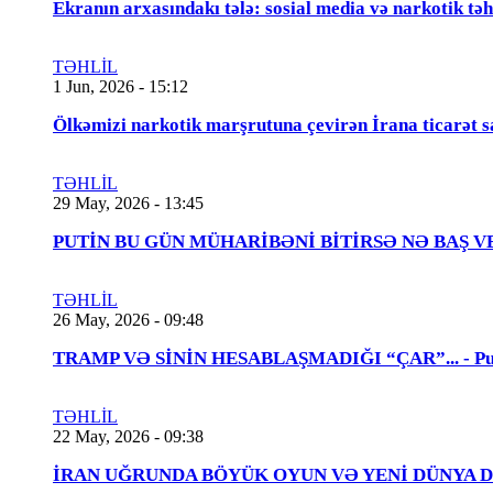
Ekranın arxasındakı tələ: sosial media və narkotik təh
TƏHLİL
1 Jun, 2026 - 15:12
Ölkəmizi narkotik marşrutuna çevirən İrana ticarət s
TƏHLİL
29 May, 2026 - 13:45
PUTİN BU GÜN MÜHARİBƏNİ BİTİRSƏ NƏ BAŞ VERƏCƏK
TƏHLİL
26 May, 2026 - 09:48
TRAMP VƏ SİNİN HESABLAŞMADIĞI “ÇAR”... - Putin
TƏHLİL
22 May, 2026 - 09:38
İRAN UĞRUNDA BÖYÜK OYUN VƏ YENİ DÜNYA DÜZƏNİ..