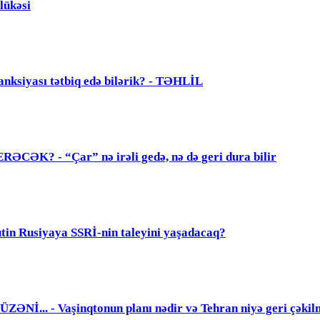
lükəsi
anksiyası tətbiq edə bilərik? - TƏHLİL
? - “Çar” nə irəli gedə, nə də geri dura bilir
 Rusiyaya SSRİ-nin taleyini yaşadacaq?
. - Vaşinqtonun planı nədir və Tehran niyə geri çəkil