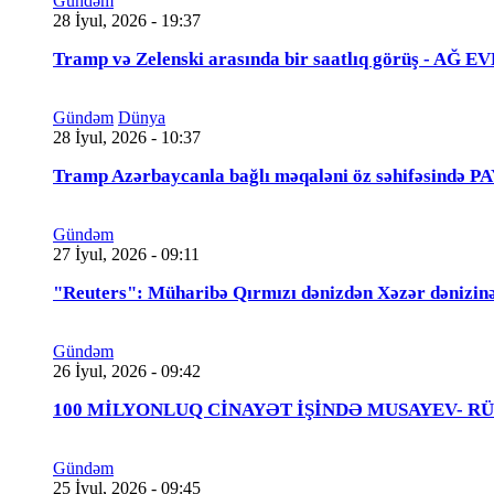
Gündəm
28 İyul, 2026 - 19:37
Tramp və Zelenski arasında bir saatlıq görüş - A
Gündəm
Dünya
28 İyul, 2026 - 10:37
Tramp Azərbaycanla bağlı məqaləni öz səhifəsində 
Gündəm
27 İyul, 2026 - 09:11
"Reuters": Müharibə Qırmızı dənizdən Xəzər dənizinə
Gündəm
26 İyul, 2026 - 09:42
100 MİLYONLUQ CİNAYƏT İŞİNDƏ MUSAYEV- RÜSTƏMOV
Gündəm
25 İyul, 2026 - 09:45