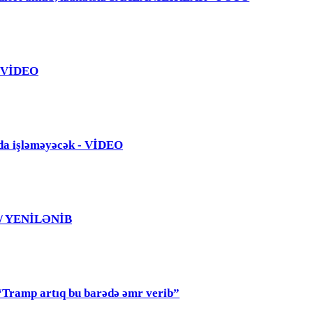
 - VİDEO
da işləməyəcək - VİDEO
 / YENİLƏNİB
mp artıq bu barədə əmr verib”