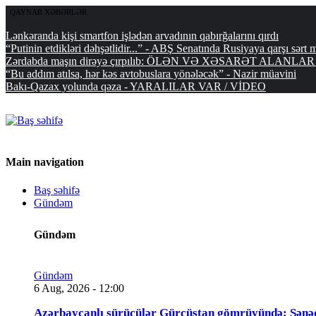
QAYNAR XƏBƏRLƏR
Lənkəranda kişi smartfon işlədən arvadının qabırğalarını qırdı
“Putinin etdikləri dəhşətlidir...” - ABŞ Senatında Rusiyaya qarşı sərt 
Zərdabda maşın dirəyə çırpılıb: ÖLƏN VƏ XƏSARƏT ALANLA
“Bu addım atılsa, hər kəs avtobuslara yönələcək” - Nazir müavini
Bakı-Qazax yolunda qəza - YARALILAR VAR / VİDEO
Main navigation
Baş səhifə
Gündəm
Gündəm
Gündəm
6 Aug, 2026 - 12:00
Azərbaycanlı sürücülər Gürcüstan gömrüyündə: Sənə