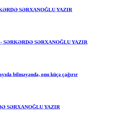
 – SƏRKƏRDƏ SƏRXANOĞLU YAZIR
 səhvi - SƏRKƏRDƏ SƏRXANOĞLU YAZIR
qayıda bilməyəndə, onu küçə çağırır
RKƏRDƏ SƏRXANOĞLU YAZIR