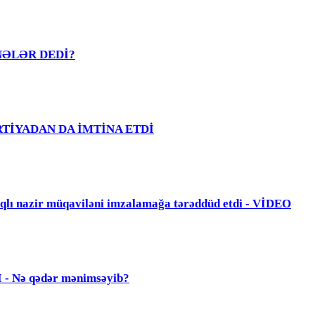
R NƏLƏR DEDİ?
PARTİYADAN DA İMTİNA ETDİ
zir müqaviləni imzalamağa tərəddüd etdi - VİDEO
Nə qədər mənimsəyib?