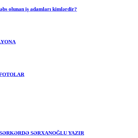
olunan iş adamları kimlərdir?
MİLYONA
? - FOTOLAR
girir – SƏRKƏRDƏ SƏRXANOĞLU YAZIR