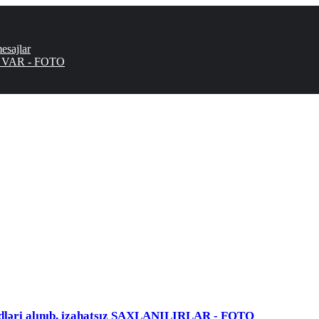
mesajlar
R VAR - FOTO
dləri alınıb, izahatsız SAXLANILIRLAR - FOTO