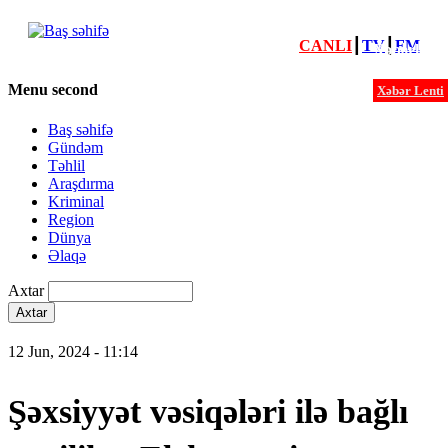
CANLI
┃
TV
┃
FM
Xəbərlər
Menu second
Xəbər Lenti
Baş səhifə
Gündəm
Təhlil
Araşdırma
Kriminal
Region
Dünya
Əlaqə
Axtar
12 Jun, 2024 - 11:14
Şəxsiyyət vəsiqələri ilə bağlı