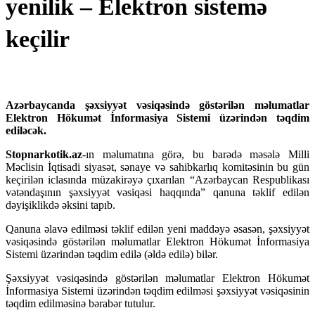
yenilik – Elektron sistemə
keçilir
Azərbaycanda şəxsiyyət vəsiqəsində göstərilən məlumatlar
Elektron Hökumət İnformasiya Sistemi üzərindən təqdim
ediləcək.
Stopnarkotik.az
-ın məlumatına görə, bu barədə məsələ Milli
Məclisin İqtisadi siyasət, sənaye və sahibkarlıq komitəsinin bu gün
keçirilən iclasında müzakirəyə çıxarılan “Azərbaycan Respublikası
vətəndaşının şəxsiyyət vəsiqəsi haqqında” qanuna təklif edilən
dəyişiklikdə əksini tapıb.
Qanuna əlavə edilməsi təklif edilən yeni maddəyə əsasən, şəxsiyyət
vəsiqəsində göstərilən məlumatlar Elektron Hökumət İnformasiya
Sistemi üzərindən təqdim edilə (əldə edilə) bilər.
Şəxsiyyət vəsiqəsində göstərilən məlumatlar Elektron Hökumət
İnformasiya Sistemi üzərindən təqdim edilməsi şəxsiyyət vəsiqəsinin
təqdim edilməsinə bərabər tutulur.