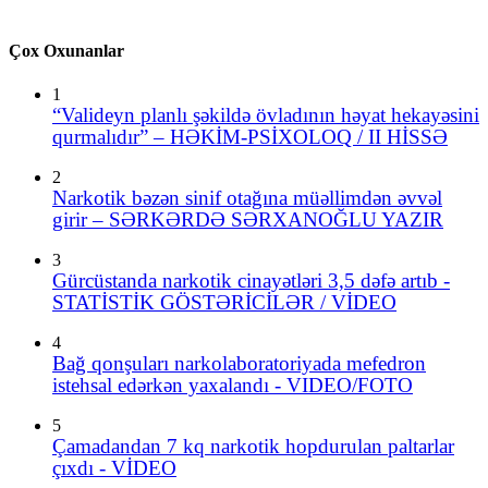
Çox Oxunanlar
1
“Valideyn planlı şəkildə övladının həyat hekayəsini
qurmalıdır” – HƏKİM-PSİXOLOQ / II HİSSƏ
2
Narkotik bəzən sinif otağına müəllimdən əvvəl
girir – SƏRKƏRDƏ SƏRXANOĞLU YAZIR
3
Gürcüstanda narkotik cinayətləri 3,5 dəfə artıb -
STATİSTİK GÖSTƏRİCİLƏR / VİDEO
4
Bağ qonşuları narkolaboratoriyada mefedron
istehsal edərkən yaxalandı - VIDEO/FOTO
5
Çamadandan 7 kq narkotik hopdurulan paltarlar
çıxdı - VİDEO