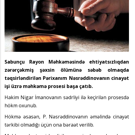
Sabunçu Rayon Məhkəməsində ehtiyatsızlıqdan
zərərçəkmiş şəxsin ölümünə səbəb olmaqda
təqsirləndirilən Pərixanım Nəsrəddinovanın cinayət
işi üzrə məhkəmə prosesi başa çatıb.
Hakim Nigar İmanovanın sədrliyi ilə keçirilən prosesdə
hökm oxunub.
Hökmə əsasən, P. Nəsrəddinovanın əməlində cinayət
tərkibi olmadığı üçün ona bəraət verilib.