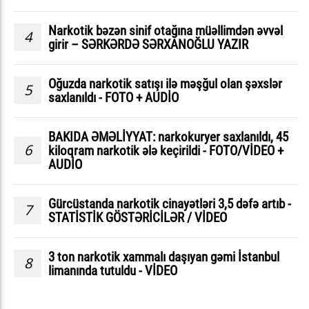
Narkotik bəzən sinif otağına müəllimdən əvvəl
4
girir – SƏRKƏRDƏ SƏRXANOĞLU YAZIR
Oğuzda narkotik satışı ilə məşğul olan şəxslər
5
saxlanıldı - FOTO + AUDİO
BAKIDA ƏMƏLİYYAT: narkokuryer saxlanıldı, 45
6
kiloqram narkotik ələ keçirildi - FOTO/VİDEO +
AUDİO
Gürcüstanda narkotik cinayətləri 3,5 dəfə artıb -
7
STATİSTİK GÖSTƏRİCİLƏR / VİDEO
3 ton narkotik xammalı daşıyan gəmi İstanbul
8
limanında tutuldu - VİDEO