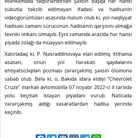
Məhkəmədə təqsirləndirilən şəxsin başqa hər hansı
sübutla təkzib edilməyən ifadəsi və hadisənin
videogörüntüləri əsasında məlum olub ki, yol-nəqliyyat
hadisəsi zamanı sürücünün hadisənin qarşısını almağa
texniki imkanı olmayıb. Eyni zamanda ərazidə hər hansı
piyada zolağı da müəyyən edilməyib.
Xatırladaq ki, P. Nəsrəddinovaya elan edilmiş ittihama
əsasən, onun yol hərəkəti qaydalarını
ehtiyatsızlıqdan pozması zərərçəkmiş şəxsin ölümünə
səbəb olub. Belə ki, o, Bakıda idarə etdiyi “Chevrolet
Cruze” markalı avtomobillə 07 noyabr 2022-ci il tarixdə
yolu keçmək istəyən piyadanı vurub. Nəticədə
zərərçəkmiş aldığı xəsarətlərdən hadisə yerində
keçinib.