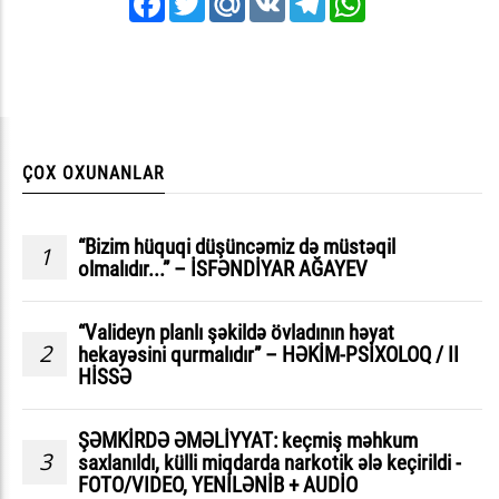
Facebook
Twitter
Mail.Ru
VK
Telegram
WhatsApp
ÇOX OXUNANLAR
“Bizim hüquqi düşüncəmiz də müstəqil
1
olmalıdır...” – İSFƏNDİYAR AĞAYEV
“Valideyn planlı şəkildə övladının həyat
2
hekayəsini qurmalıdır” – HƏKİM-PSİXOLOQ / II
HİSSƏ
ŞƏMKİRDƏ ƏMƏLİYYAT: keçmiş məhkum
3
saxlanıldı, külli miqdarda narkotik ələ keçirildi -
FOTO/VIDEO, YENİLƏNİB + AUDİO