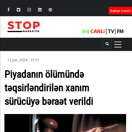
XƏBƏRLƏ
Xəbər Lenti
CANLI
┃
TV
┃
FM
13 Jun, 2024 - 15:51
Piyadanın ölümündə
təqsirləndirilən xanım
sürücüyə bəraət verildi