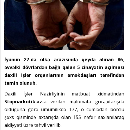
İyunun 22-də ölkə ərazisində qeydə alınan 86,
əvvəlki dövrlərdən bağlı qalan 5 cinayətin açılması
daxili işlər orqanlarının əməkdaşları tərəfindən
təmin olunub.
Daxili İşlər Nazirliyinin mətbuat xidmətindən
Stopnarkotik.az
-a verilən məlumata görə,xtarışda
olduğuna görə ümumilikdə 177, o cümlədən borclu
şəxs qismində axtarışda olan 155 nəfər saxlanılaraq
aidiyyəti üzrə təhvil verilib.