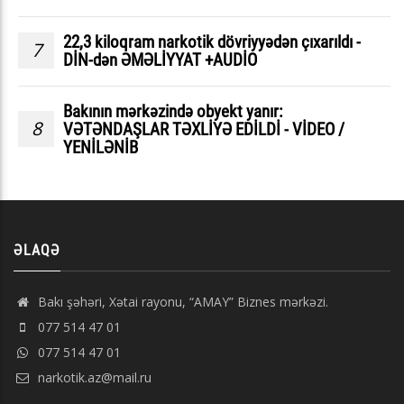
22,3 kiloqram narkotik dövriyyədən çıxarıldı -
7
DİN-dən ƏMƏLİYYAT +AUDİO
Bakının mərkəzində obyekt yanır:
8
VƏTƏNDAŞLAR TƏXLİYƏ EDİLDİ - VİDEO /
YENİLƏNİB
ƏLAQƏ
Bakı şəhəri, Xətai rayonu, “AMAY” Biznes mərkəzi.
077 514 47 01
077 514 47 01
narkotik.az@mail.ru