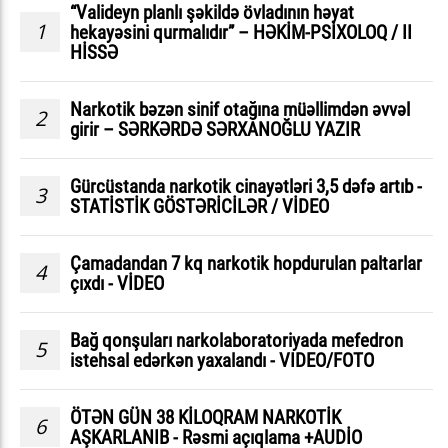
“Valideyn planlı şəkildə övladının həyat
1
hekayəsini qurmalıdır” – HƏKİM-PSİXOLOQ / II
HİSSƏ
Narkotik bəzən sinif otağına müəllimdən əvvəl
2
girir – SƏRKƏRDƏ SƏRXANOĞLU YAZIR
Gürcüstanda narkotik cinayətləri 3,5 dəfə artıb -
3
STATİSTİK GÖSTƏRİCİLƏR / VİDEO
Çamadandan 7 kq narkotik hopdurulan paltarlar
4
çıxdı - VİDEO
Bağ qonşuları narkolaboratoriyada mefedron
5
istehsal edərkən yaxalandı - VIDEO/FOTO
ÖTƏN GÜN 38 KİLOQRAM NARKOTİK
6
AŞKARLANIB - Rəsmi açıqlama +AUDİO