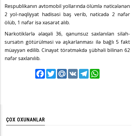
Respublikanın avtomobil yollarında ölümlə nəticələnən
2 yol-nəqliyyat hadisəsi baş verib, nəticədə 2 nəfər
ölüb, 1 nəfər isə xəsarət alıb.
Narkotiklərlə əlaqəli 36, qanunsuz saxlanılan silah-
sursatın götürülməsi və aşkarlanması ilə bağlı 5 fakt
müəyyən edilib. Cinayət törətməkdə şübhəli bilinən 62
nəfər saxlanılıb.
Facebook
Twitter
Mail.Ru
VK
Telegram
WhatsApp
ÇOX OXUNANLAR