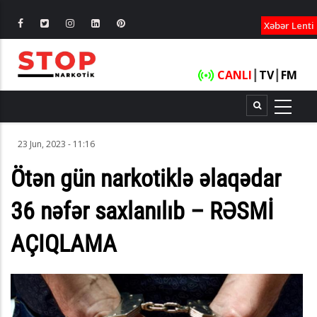
XƏBƏRLƏ
Xəbər Lenti
CANLI
┃
TV
┃
FM
23 Jun, 2023 - 11:16
Ötən gün narkotiklə əlaqədar
36 nəfər saxlanılıb – RƏSMİ
AÇIQLAMA