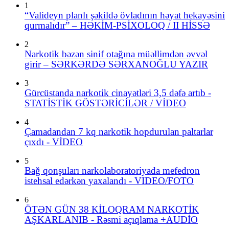
1
“Valideyn planlı şəkildə övladının həyat hekayəsini
qurmalıdır” – HƏKİM-PSİXOLOQ / II HİSSƏ
2
Narkotik bəzən sinif otağına müəllimdən əvvəl
girir – SƏRKƏRDƏ SƏRXANOĞLU YAZIR
3
Gürcüstanda narkotik cinayətləri 3,5 dəfə artıb -
STATİSTİK GÖSTƏRİCİLƏR / VİDEO
4
Çamadandan 7 kq narkotik hopdurulan paltarlar
çıxdı - VİDEO
5
Bağ qonşuları narkolaboratoriyada mefedron
istehsal edərkən yaxalandı - VIDEO/FOTO
6
ÖTƏN GÜN 38 KİLOQRAM NARKOTİK
AŞKARLANIB - Rəsmi açıqlama +AUDİO