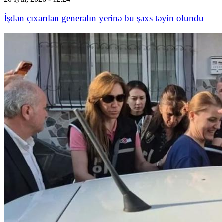
İşdən çıxarılan generalın yerinə bu şəxs təyin olundu