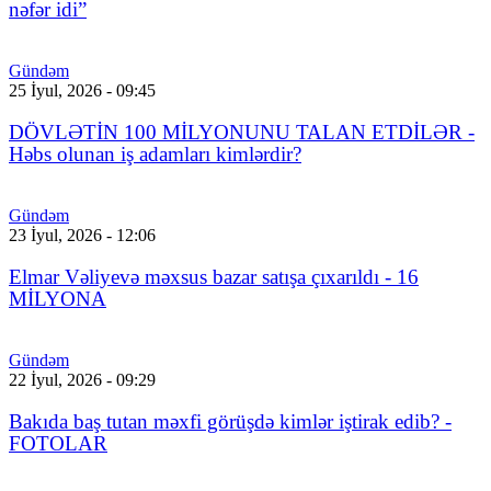
nəfər idi”
Gündəm
25 İyul, 2026 - 09:45
DÖVLƏTİN 100 MİLYONUNU TALAN ETDİLƏR -
Həbs olunan iş adamları kimlərdir?
Gündəm
23 İyul, 2026 - 12:06
Elmar Vəliyevə məxsus bazar satışa çıxarıldı - 16
MİLYONA
Gündəm
22 İyul, 2026 - 09:29
Bakıda baş tutan məxfi görüşdə kimlər iştirak edib? -
FOTOLAR