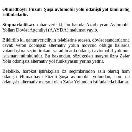
Əhmədbəyli–Füzuli–Şuşa avtomobil yolu ödənişli yol kimi artıq
istifadədədir.
Stopnarkotik.az
xəbər verir ki, bu barədə Azərbaycan Avtomobil
Yolları Dövlət Agentliyi (AAYDA) məlumat yayıb.
Bildirilib ki, qanunvericiliyin tələblərinə əsasən, dövlət standartlarına
cavab verən ödənişsiz alternativ yolun mövcud olduğu hallarda
vətəndaşlara seçim imkanı yaradılmaqla ödənişli avtomobil yolunun
istismarı mümkündür. Bu baxımdan, sözügedən marşrut üzrə Zəfər
Yolu ödənişsiz alternativ yol funksiyasını yerinə yetirir.
Beləliklə, hərəkət iştirakçıları öz seçimlərindən asılı olaraq həm
ödənişli Əhmədbəyli–Füzuli–Şuşa avtomobil yolundan, həm də
ödənişsiz alternativ marşrut olan Zəfər Yolundan istifadə edə bilərlər.