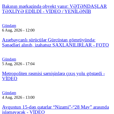
Bakının mərkəzində obyekt yanır: VƏTƏNDAŞLAR
TƏXLİYƏ EDİLDİ - VİDEO / YENİLƏNİB
Gündəm
6 Aug, 2026 - 12:00
Azərbaycanlı sürücülər Gürcüstan gömrüyündə:
Sənədləri alınıb, izahatsız SAXLANILIRLAR - FOTO
Gündəm
5 Aug, 2026 - 17:04
Metropoliten rəsmisi sərnişinlərə çıxış yolu göstərdi -
VİDEO
Gündəm
4 Aug, 2026 - 13:00
Avqustun 15-dən qatarlar “Nizami”-“28 May” arasında
işləməyəcək - VİDEO