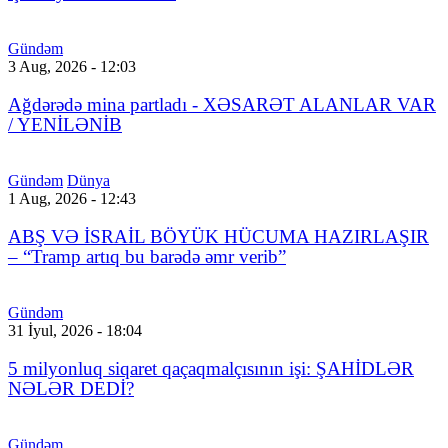
Gündəm
3 Aug, 2026 - 12:03
Ağdərədə mina partladı - XƏSARƏT ALANLAR VAR
/ YENİLƏNİB
Gündəm
Dünya
1 Aug, 2026 - 12:43
ABŞ VƏ İSRAİL BÖYÜK HÜCUMA HAZIRLAŞIR
– “Tramp artıq bu barədə əmr verib”
Gündəm
31 İyul, 2026 - 18:04
5 milyonluq siqaret qaçaqmalçısının işi: ŞAHİDLƏR
NƏLƏR DEDİ?
Gündəm