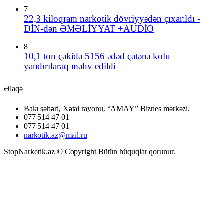
7
22,3 kiloqram narkotik dövriyyədən çıxarıldı -
DİN-dən ƏMƏLİYYAT +AUDİO
8
10,1 ton çəkidə 5156 ədəd çətənə kolu
yandırılaraq məhv edildi
Əlaqə
Bakı şəhəri, Xətai rayonu, “AMAY” Biznes mərkəzi.
077 514 47 01
077 514 47 01
narkotik.az@mail.ru
StopNarkotik.az © Copyright Bütün hüquqlar qorunur.