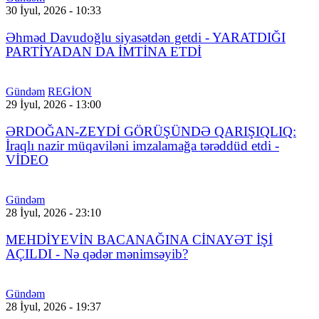
30 İyul, 2026 - 10:33
Əhməd Davudoğlu siyasətdən getdi - YARATDIĞI
PARTİYADAN DA İMTİNA ETDİ
Gündəm
REGİON
29 İyul, 2026 - 13:00
ƏRDOĞAN-ZEYDİ GÖRÜŞÜNDƏ QARIŞIQLIQ:
İraqlı nazir müqaviləni imzalamağa tərəddüd etdi -
VİDEO
Gündəm
28 İyul, 2026 - 23:10
MEHDİYEVİN BACANAĞINA CİNAYƏT İŞİ
AÇILDI - Nə qədər mənimsəyib?
Gündəm
28 İyul, 2026 - 19:37