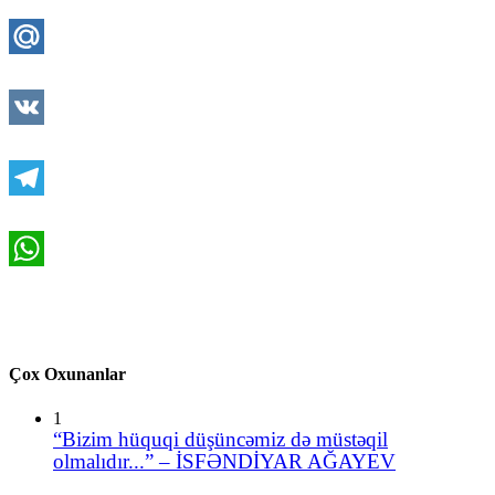
Twitter
Mail.Ru
VK
Telegram
WhatsApp
Çox Oxunanlar
1
“Bizim hüquqi düşüncəmiz də müstəqil
olmalıdır...” – İSFƏNDİYAR AĞAYEV