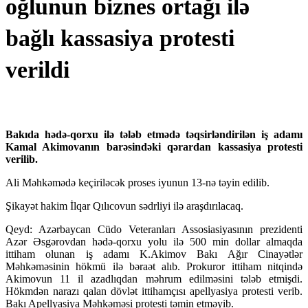
oğlunun biznes ortağı ilə
bağlı kassasiya protesti
verildi
Bakıda hədə-qorxu ilə tələb etmədə təqsirləndirilən iş adamı
Kamal Akimovanın barəsindəki qərardan kassasiya protesti
verilib.
Ali Məhkəmədə keçiriləcək proses iyunun 13-nə təyin edilib.
Şikayət hakim İlqar Qılıcovun sədrliyi ilə araşdırılacaq.
Qeyd: Azərbaycan Cüdo Veteranları Assosiasiyasının prezidenti
Azər Əsgərovdan hədə-qorxu yolu ilə 500 min dollar almaqda
ittiham olunan iş adamı K.Akimov Bakı Ağır Cinayətlər
Məhkəməsinin hökmü ilə bəraət alıb. Prokuror ittiham nitqində
Akimovun 11 il azadlıqdan məhrum edilməsini tələb etmişdi.
Hökmdən narazı qalan dövlət ittihamçısı apellyasiya protesti verib.
Bakı Apellyasiya Məhkəməsi protesti təmin etməyib.