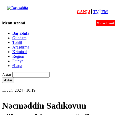
CANLI
┃
TV
┃
FM
Xəbərlər
Menu second
Xəbər Lenti
Baş səhifə
Gündəm
Təhlil
Araşdırma
Kriminal
Region
Dünya
Əlaqə
Axtar
11 Jun, 2024 - 10:19
Nəcməddin Sadıkovun