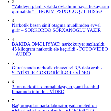
2
“Valideyn planlı şəkildə övladının həyat hekayəsini
qurmalıdır” – HƏKİM-PSİXOLOQ / II HİSSƏ
3
Narkotik bəzən sinif otağına müəllimdən əvvəl
girir – SƏRKƏRDƏ SƏRXANOĞLU YAZIR
4
BAKIDA ƏMƏLİYYAT: narkokuryer saxlanıldı,
45 kiloqram narkotik ələ keçirildi - FOTO/VİDEO
+ AUDİO
5
Gürcüstanda narkotik cinayətləri 3,5 dəfə artıb -
STATİSTİK GÖSTƏRİCİLƏR / VİDEO
6
3 ton narkotik xammalı daşıyan gəmi İstanbul
limanında tutuldu - VİDEO
7
Bağ qonşuları narkolaboratoriyada mefedron
istehsal edərkən yaxalandı - VIDEO/FOTO