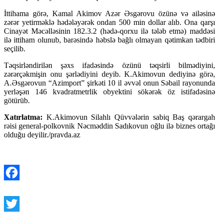
İttihama görə, Kamal Akimov Azər Əsgərovu özünə və ailəsinə
zərər yetirməklə hədələyərək ondan 500 min dollar alıb. Ona qarşı
Cinayət Məcəlləsinin 182.3.2 (hədə-qorxu ilə tələb etmə) maddəsi
ilə ittiham olunub, barəsində həbslə bağlı olmayan qətimkan tədbiri
seçilib.
Təqsirləndirilən şəxs ifadəsində özünü təqsirli bilmədiyini,
zərərçəkmişin onu şərlədiyini deyib. K.Akimovun dediyinə görə,
A.Əsgərovun “Azimport” şirkəti 10 il əvvəl onun Səbail rayonunda
yerləşən 146 kvadratmetrlik obyektini sökərək öz istifadəsinə
götürüb.
Xatırlatma:
K.Akimovun Silahlı Qüvvələrin sabiq Baş qərargah
rəisi general-polkovnik Nəcməddin Sadıkovun oğlu ilə biznes ortağı
olduğu deyilir./pravda.az
Facebook