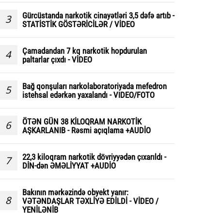
Gürcüstanda narkotik cinayətləri 3,5 dəfə artıb -
3
STATİSTİK GÖSTƏRİCİLƏR / VİDEO
Çamadandan 7 kq narkotik hopdurulan
4
paltarlar çıxdı - VİDEO
Bağ qonşuları narkolaboratoriyada mefedron
5
istehsal edərkən yaxalandı - VIDEO/FOTO
ÖTƏN GÜN 38 KİLOQRAM NARKOTİK
6
AŞKARLANIB - Rəsmi açıqlama +AUDİO
22,3 kiloqram narkotik dövriyyədən çıxarıldı -
7
DİN-dən ƏMƏLİYYAT +AUDİO
Bakının mərkəzində obyekt yanır:
8
VƏTƏNDAŞLAR TƏXLİYƏ EDİLDİ - VİDEO /
YENİLƏNİB