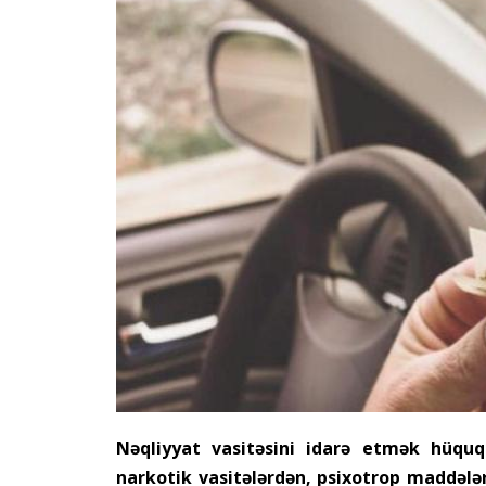
Nəqliyyat vasitəsini idarə etmək hüququ
narkotik vasitələrdən, psixotrop maddələ