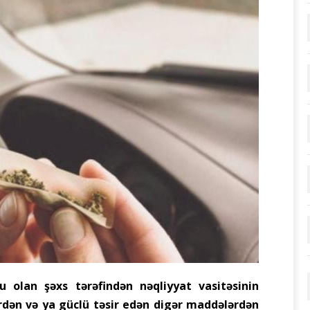
 olan şəxs tərəfindən nəqliyyat vasitəsinin
rdən və ya güclü təsir edən digər maddələrdən