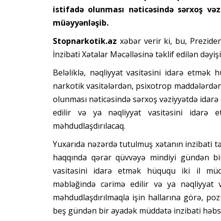
istifadə olunması nəticəsində sərxoş vəz
müəyyənləşib.
Stopnarkotik.az
xəbər verir ki, bu, Prezide
İnzibati Xətalar Məcəlləsinə təklif edilən dəyişi
Beləliklə, nəqliyyat vasitəsini idarə etmək 
narkotik vasitələrdən, psixotrop maddələrdən
olunması nəticəsində sərxoş vəziyyətdə idarə
edilir və ya nəqliyyat vasitəsini idarə
məhdudlaşdırılacaq.
Yuxarıda nəzərdə tutulmuş xətanın inzibati t
haqqında qərar qüvvəyə mindiyi gündən bir
vasitəsini idarə etmək hüququ iki il mü
məbləğində cərimə edilir və ya nəqliyyat 
məhdudlaşdırılmaqla işin hallarına görə, po
beş gündən bir ayadək müddətə inzibati həbs 