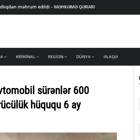
azadlıqdan məhrum edildi - MƏHKƏMƏ QƏRARI
ən valideynləri polisə çağırıldı
 məhsullarında uyğunsuzluq aşkarlandı - FOTO
ş məhkum SAXLANILDI
x amerikalının 400 milyon dollarını talan etdi - VİDEO
MA
KRIMINAL
REGION
DÜNYA
ƏLAQƏ
avtomobil sürənlər 600
rücülük hüququ 6 ay