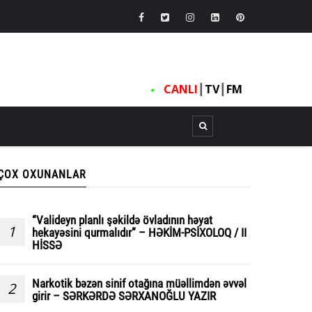
CANLI
┃
TV
┃
FM
ÇOX OXUNANLAR
“Valideyn planlı şəkildə övladının həyat
1
hekayəsini qurmalıdır” – HƏKİM-PSİXOLOQ / II
HİSSƏ
Narkotik bəzən sinif otağına müəllimdən əvvəl
2
girir – SƏRKƏRDƏ SƏRXANOĞLU YAZIR