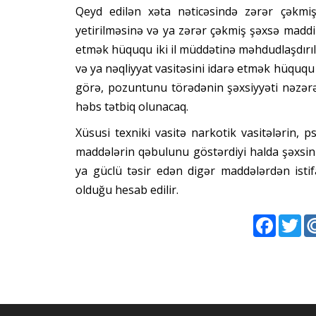
Qeyd edilən xəta nəticəsində zərər çəkmiş
yetirilməsinə və ya zərər çəkmiş şəxsə maddi
etmək hüququ iki il müddətinə məhdudlaşdırı
və ya nəqliyyat vasitəsini idarə etmək hüququ 
görə, pozuntunu törədənin şəxsiyyəti nəzərə
həbs tətbiq olunacaq.
Xüsusi texniki vasitə narkotik vasitələrin, 
maddələrin qəbulunu göstərdiyi halda şəxsin
ya güclü təsir edən digər maddələrdən isti
olduğu hesab edilir.
Faceboo
Twi