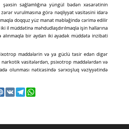
 şəxsin sağlamlığına yüngül bədən xəsarətinin
 zərər vurulmasına görə nəqliyyat vasitəsini idarə
lmaqla doqquz yüz manat məbləğində cərimə edilir
iki il müddətinə məhdudlaşdırılmaqla işin hallarına
 alınmaqla bir aydan iki ayadək müddətə inzibati
psixotrop maddələrin və ya güclü təsir edən digər
 narkotik vasitələrdən, psixotrop maddələrdən və
fadə olunması nəticəsində sərxoşluq vəziyyətində
k
tter
Mail.Ru
VK
Telegram
WhatsApp