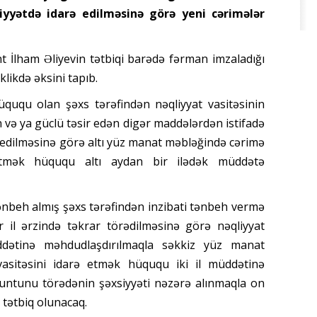
iyyətdə idarə edilməsinə görə yeni cərimələr
nt İlham Əliyevin tətbiqi barədə fərman imzaladığı
klikdə əksini tapıb.
hüququ olan şəxs tərəfindən nəqliyyat vasitəsinin
 və ya güclü təsir edən digər maddələrdən istifadə
 edilməsinə görə altı yüz manat məbləğində cərimə
 etmək hüququ altı aydan bir ilədək müddətə
ənbeh almış şəxs tərəfindən inzibati tənbeh vermə
 il ərzində təkrar törədilməsinə görə nəqliyyat
ddətinə məhdudlaşdırılmaqla səkkiz yüz manat
vasitəsini idarə etmək hüququ iki il müddətinə
zuntunu törədənin şəxsiyyəti nəzərə alınmaqla on
tətbiq olunacaq.