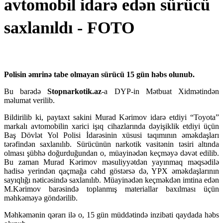
avtomobil idarə edən sürücü
saxlanıldı - FOTO
Polisin əmrinə tabe olmayan sürücü 15 gün həbs olunub.
Bu barədə
Stopnarkotik.az
-a DYP-in Mətbuat Xidmətindən
məlumat verilib.
Bildirilib ki, paytaxt sakini Murad Kərimov idarə etdiyi “Toyota”
markalı avtomobilin xarici işıq cihazlarında dəyişiklik etdiyi üçün
Baş Dövlət Yol Polisi İdarəsinin xüsusi taqımının əməkdaşları
tərəfindən saxlanılıb. Sürücünün narkotik vasitənin təsiri altında
olması şübhə doğurduğundan o, müayinədən keçməyə dəvət edilib.
Bu zaman Murad Kərimov məsuliyyətdən yayınmaq məqsədilə
hadisə yerindən qaçmağa cəhd göstərsə də, YPX əməkdaşlarının
sayıqlığı nəticəsində saxlanılıb. Müayinədən keçməkdən imtina edən
M.Kərimov barəsində toplanmış materiallar baxılması üçün
məhkəməyə göndərilib.
Məhkəmənin qərarı ilə o, 15 gün müddətində inzibati qaydada həbs