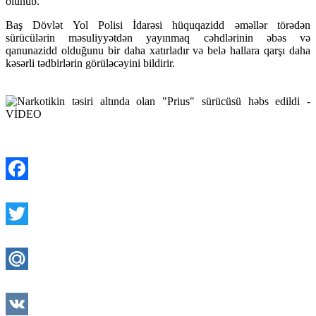
olunub.
Baş Dövlət Yol Polisi İdarəsi hüquqazidd əməllər törədən
sürücülərin məsuliyyətdən yayınmaq cəhdlərinin əbəs və
qanunazidd olduğunu bir daha xatırladır və belə hallara qarşı daha
kəsərli tədbirlərin görüləcəyini bildirir.
Facebook
Twitter
Mail.Ru