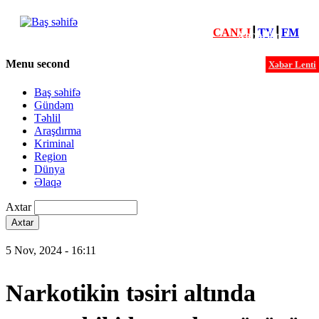
CANLI
┃
TV
┃
FM
Xəbərlər
Menu second
Xəbər Lenti
Baş səhifə
Gündəm
Təhlil
Araşdırma
Kriminal
Region
Dünya
Əlaqə
Axtar
5 Nov, 2024 - 16:11
Narkotikin təsiri altında