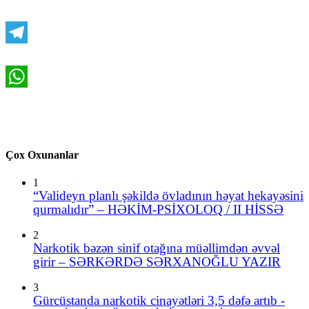
VK
Telegram
WhatsApp
Çox Oxunanlar
1
“Valideyn planlı şəkildə övladının həyat hekayəsini
qurmalıdır” – HƏKİM-PSİXOLOQ / II HİSSƏ
2
Narkotik bəzən sinif otağına müəllimdən əvvəl
girir – SƏRKƏRDƏ SƏRXANOĞLU YAZIR
3
Gürcüstanda narkotik cinayətləri 3,5 dəfə artıb -