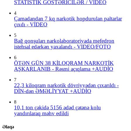
STATİSTİK GÖSTƏRİCİLƏR / VİDEO
4
Çamadandan 7 kq narkotik hopdurulan paltarlar
çıxdı - VİDEO
5
Bağ qonşuları narkolaboratoriyada mefedron
istehsal edərkən yaxalandı - VIDEO/FOTO
6
ÖTƏN GÜN 38 KİLOQRAM NARKOTİK
AŞKARLANIB - Rəsmi açıqlama +AUDİO
7
22,3 kiloqram narkotik dövriyyədən çıxarıldı -
DİN-dən ƏMƏLİYYAT +AUDİO
8
10,1 ton çəkidə 5156 ədəd çətənə kolu
yandırılaraq məhv edildi
Əlaqə