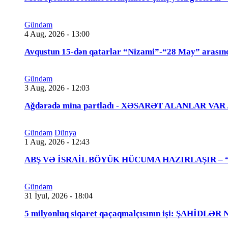
Gündəm
4 Aug, 2026 - 13:00
Avqustun 15-dən qatarlar “Nizami”-“28 May” arasın
Gündəm
3 Aug, 2026 - 12:03
Ağdərədə mina partladı - XƏSARƏT ALANLAR VAR
Gündəm
Dünya
1 Aug, 2026 - 12:43
ABŞ VƏ İSRAİL BÖYÜK HÜCUMA HAZIRLAŞIR – “Tra
Gündəm
31 İyul, 2026 - 18:04
5 milyonluq siqaret qaçaqmalçısının işi: ŞAHİDLƏ