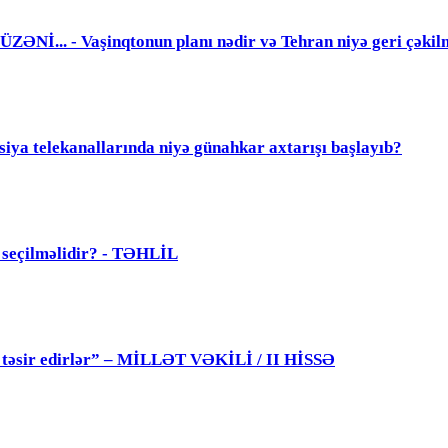
. - Vaşinqtonun planı nədir və Tehran niyə geri çəkil
elekanallarında niyə günahkar axtarışı başlayıb?
ü seçilməlidir? - TƏHLİL
 də təsir edirlər” – MİLLƏT VƏKİLİ / II HİSSƏ