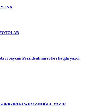
MİLYONA
? - FOTOLAR
rbaycan Prezidentinin səfəri haqda yazdı
girir – SƏRKƏRDƏ SƏRXANOĞLU YAZIR