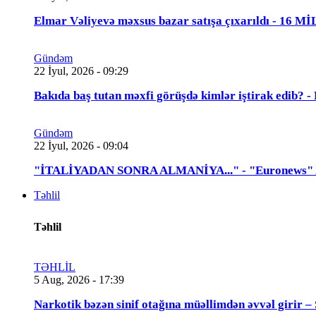
Elmar Vəliyevə məxsus bazar satışa çıxarıldı - 16 
Gündəm
22 İyul, 2026 - 09:29
Bakıda baş tutan məxfi görüşdə kimlər iştirak edib
Gündəm
22 İyul, 2026 - 09:04
"İTALİYADAN SONRA ALMANİYA..." - "Euronews" Azə
Təhlil
Təhlil
TƏHLİL
5 Aug, 2026 - 17:39
Narkotik bəzən sinif otağına müəllimdən əvvəl 