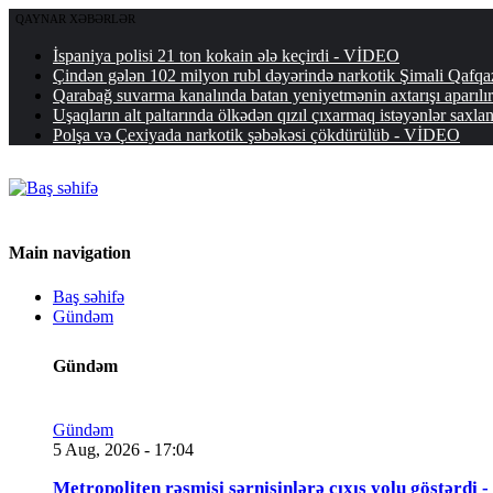
QAYNAR XƏBƏRLƏR
İspaniya polisi 21 ton kokain ələ keçirdi - VİDEO
Çindən gələn 102 milyon rubl dəyərində narkotik Şimali Qafq
Qarabağ suvarma kanalında batan yeniyetmənin axtarışı aparılır
Uşaqların alt paltarında ölkədən qızıl çıxarmaq istəyənlər saxl
Polşa və Çexiya​​​​​​​da narkotik şəbəkəsi çökdürülüb - VİDEO
Main navigation
Baş səhifə
Gündəm
Gündəm
Gündəm
5 Aug, 2026 - 17:04
Metropoliten rəsmisi sərnişinlərə çıxış yolu göstərdi