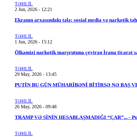
TƏHLİL
2 Jun, 2026 - 12:21
Ekranın arxasındakı tələ: sosial media və narkotik təh
TƏHLİL
1 Jun, 2026 - 15:12
Ölkəmizi narkotik marşrutuna çevirən İrana ticarət s
TƏHLİL
29 May, 2026 - 13:45
PUTİN BU GÜN MÜHARİBƏNİ BİTİRSƏ NƏ BAŞ VERƏCƏK
TƏHLİL
26 May, 2026 - 09:48
TRAMP VƏ SİNİN HESABLAŞMADIĞI “ÇAR”... - Putin
TƏHLİL