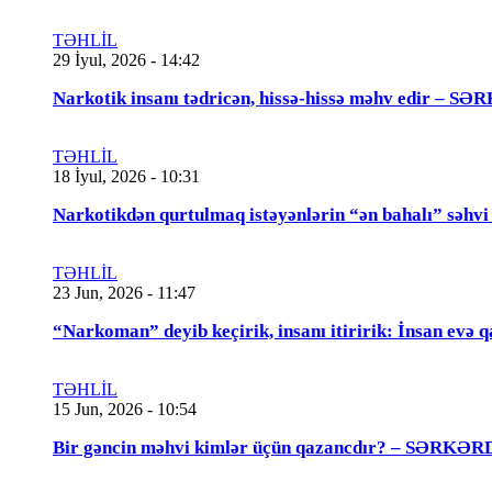
TƏHLİL
29 İyul, 2026 - 14:42
Narkotik insanı tədricən, hissə-hissə məhv edir
TƏHLİL
18 İyul, 2026 - 10:31
Narkotikdən qurtulmaq istəyənlərin “ən bahalı”
TƏHLİL
23 Jun, 2026 - 11:47
“Narkoman” deyib keçirik, insanı itiririk: İnsan evə 
TƏHLİL
15 Jun, 2026 - 10:54
Bir gəncin məhvi kimlər üçün qazancdır? – SƏ