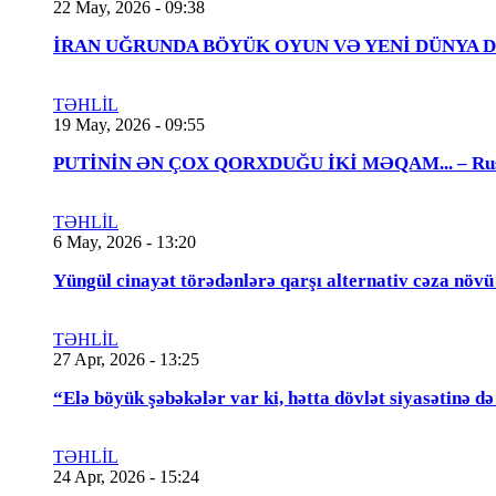
22 May, 2026 - 09:38
İRAN UĞRUNDA BÖYÜK OYUN VƏ YENİ DÜNYA DÜZƏNİ..
TƏHLİL
19 May, 2026 - 09:55
PUTİNİN ƏN ÇOX QORXDUĞU İKİ MƏQAM... – Rusiya t
TƏHLİL
6 May, 2026 - 13:20
Yüngül cinayət törədənlərə qarşı alternativ cəza növ
TƏHLİL
27 Apr, 2026 - 13:25
“Elə böyük şəbəkələr var ki, hətta dövlət siyasətinə
TƏHLİL
24 Apr, 2026 - 15:24