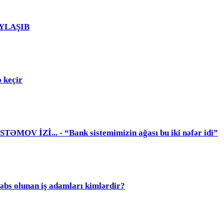
PAYLAŞIB
 keçir
 İZİ... - “Bank sistemimizin ağası bu iki nəfər idi”
olunan iş adamları kimlərdir?