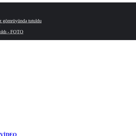
az gömrüyündə tutuldu
anıldı - FOTO
 - VİDEO