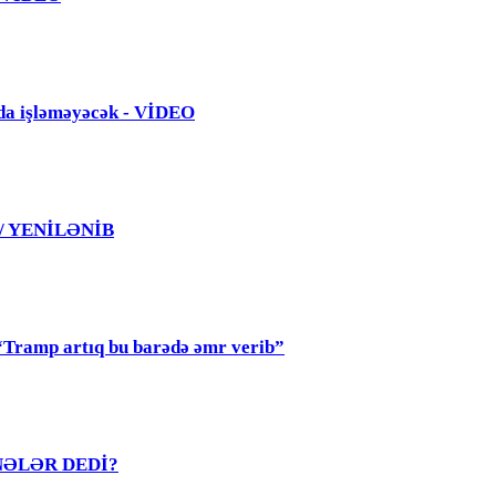
da işləməyəcək - VİDEO
 / YENİLƏNİB
mp artıq bu barədə əmr verib”
R NƏLƏR DEDİ?