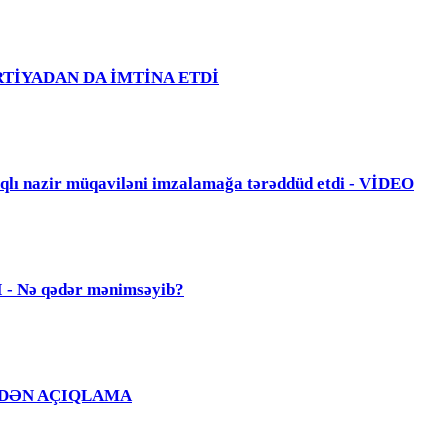
PARTİYADAN DA İMTİNA ETDİ
zir müqaviləni imzalamağa tərəddüd etdi - VİDEO
Nə qədər mənimsəyib?
Ğ EVDƏN AÇIQLAMA