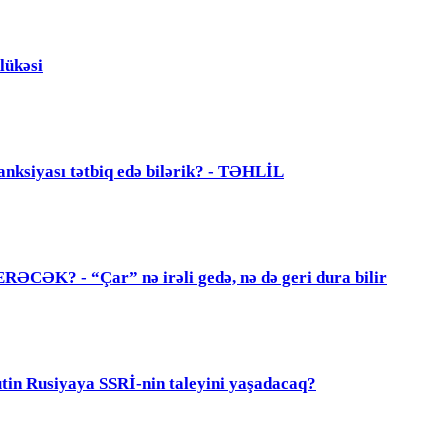
lükəsi
anksiyası tətbiq edə bilərik? - TƏHLİL
? - “Çar” nə irəli gedə, nə də geri dura bilir
 Rusiyaya SSRİ-nin taleyini yaşadacaq?