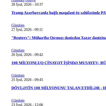
Gündəm
Dünya
28 İyul, 2026 - 10:37
Tramp Azərbaycanla bağlı məqaləni öz səhifəsində 
Gündəm
27 İyul, 2026 - 09:11
"Reuters": Müharibə Qırmızı dənizdən Xəzər dənizinə
Gündəm
26 İyul, 2026 - 09:42
100 MİLYONLUQ CİNAYƏT İŞİNDƏ MUSAYEV- RÜSTƏMOV
Gündəm
25 İyul, 2026 - 09:45
DÖVLƏTİN 100 MİLYONUNU TALAN ETDİLƏR - Həbs 
Gündəm
23 İyul, 2026 - 12:06