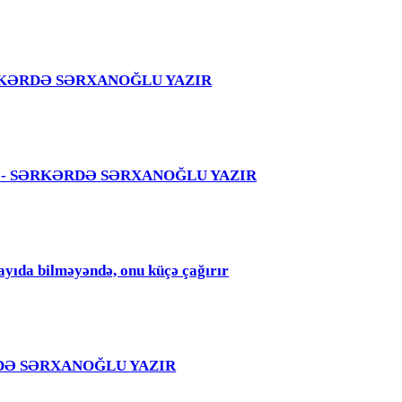
 – SƏRKƏRDƏ SƏRXANOĞLU YAZIR
 səhvi - SƏRKƏRDƏ SƏRXANOĞLU YAZIR
qayıda bilməyəndə, onu küçə çağırır
RKƏRDƏ SƏRXANOĞLU YAZIR