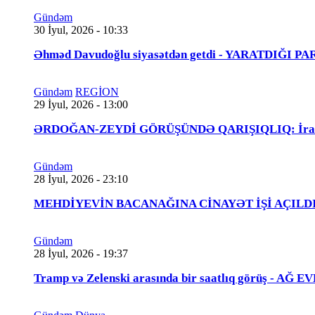
Gündəm
30 İyul, 2026 - 10:33
Əhməd Davudoğlu siyasətdən getdi - YARATDIĞI 
Gündəm
REGİON
29 İyul, 2026 - 13:00
ƏRDOĞAN-ZEYDİ GÖRÜŞÜNDƏ QARIŞIQLIQ: İraqlı na
Gündəm
28 İyul, 2026 - 23:10
MEHDİYEVİN BACANAĞINA CİNAYƏT İŞİ AÇILDI - 
Gündəm
28 İyul, 2026 - 19:37
Tramp və Zelenski arasında bir saatlıq görüş - A