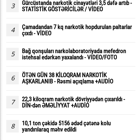
Gürcüstanda narkotik cinayətləri 3,5 dəfə artıb -
3
STATİSTİK GÖSTƏRİCİLƏR / VİDEO
Çamadandan 7 kq narkotik hopdurulan paltarlar
4
çıxdı - VİDEO
Bağ qonşuları narkolaboratoriyada mefedron
5
istehsal edərkən yaxalandı - VIDEO/FOTO
ÖTƏN GÜN 38 KİLOQRAM NARKOTİK
6
AŞKARLANIB - Rəsmi açıqlama +AUDİO
22,3 kiloqram narkotik dövriyyədən çıxarıldı -
7
DİN-dən ƏMƏLİYYAT +AUDİO
10,1 ton çəkidə 5156 ədəd çətənə kolu
8
yandırılaraq məhv edildi