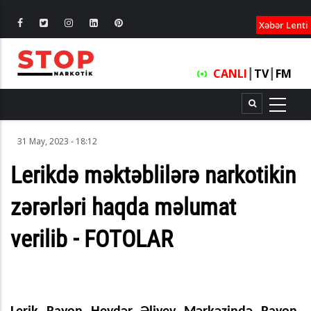
XƏBƏRLƏ
Xəbər Lenti
CANLI
┃
TV
┃
FM
31 May, 2023 - 18:12
Lerikdə məktəblilərə narkotikin
zərərləri haqda məlumat
verilib - FOTOLAR