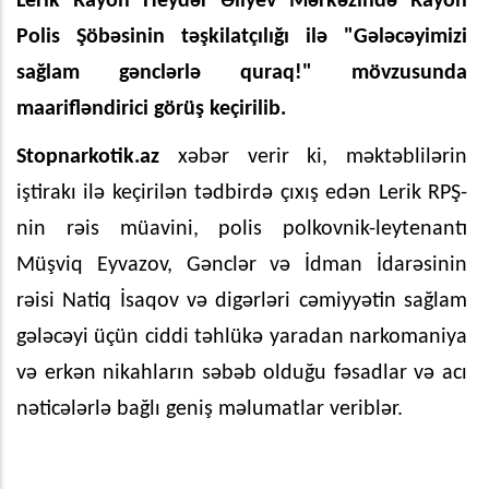
Lerik Rayon Heydər Əliyev Mərkəzində Rayon
Polis Şöbəsinin təşkilatçılığı ilə "Gələcəyimizi
sağlam gənclərlə quraq!" mövzusunda
maarifləndirici görüş keçirilib.
Stopnarkotik.az
xəbər verir ki, məktəblilərin
iştirakı ilə keçirilən tədbirdə çıxış edən Lerik RPŞ-
nin rəis müavini, polis polkovnik-leytenantı
Müşviq Eyvazov, Gənclər və İdman İdarəsinin
rəisi Natiq İsaqov və digərləri cəmiyyətin sağlam
gələcəyi üçün ciddi təhlükə yaradan narkomaniya
və erkən nikahların səbəb olduğu fəsadlar və acı
nəticələrlə bağlı geniş məlumatlar veriblər.