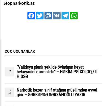
Stopnarkotik.az
Facebook
Twitter
Mail.Ru
VK
Telegram
WhatsApp
ÇOX OXUNANLAR
“Valideyn planlı şəkildə övladının həyat
1
hekayəsini qurmalıdır” – HƏKİM-PSİXOLOQ / II
HİSSƏ
Narkotik bəzən sinif otağına müəllimdən əvvəl
2
girir – SƏRKƏRDƏ SƏRXANOĞLU YAZIR