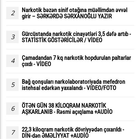
Narkotik bəzən sinif otağına müəllimdən əvvəl
2
girir – SƏRKƏRDƏ SƏRXANOĞLU YAZIR
Gürcüstanda narkotik cinayətləri 3,5 dəfə artıb -
3
STATİSTİK GÖSTƏRİCİLƏR / VİDEO
Çamadandan 7 kq narkotik hopdurulan paltarlar
4
çıxdı - VİDEO
Bağ qonşuları narkolaboratoriyada mefedron
5
istehsal edərkən yaxalandı - VIDEO/FOTO
ÖTƏN GÜN 38 KİLOQRAM NARKOTİK
6
AŞKARLANIB - Rəsmi açıqlama +AUDİO
22,3 kiloqram narkotik dövriyyədən çıxarıldı -
7
DİN-dən ƏMƏLİYYAT +AUDİO