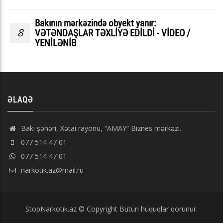
Bakının mərkəzində obyekt yanır:
8
VƏTƏNDAŞLAR TƏXLİYƏ EDİLDİ - VİDEO /
YENİLƏNİB
ƏLAQƏ
Bakı şəhəri, Xətai rayonu, “AMAY” Biznes mərkəzi.
077 514 47 01
077 514 47 01
narkotik.az@mail.ru
StopNarkotik.az © Copyright Bütün hüquqlar qorunur.