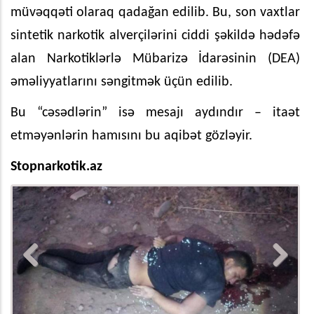
müvəqqəti olaraq qadağan edilib. Bu, son vaxtlar
sintetik narkotik alverçilərini ciddi şəkildə hədəfə
alan Narkotiklərlə Mübarizə İdarəsinin (DEA)
əməliyyatlarını səngitmək üçün edilib.
Bu “cəsədlərin” isə mesajı aydındır – itaət
etməyənlərin hamısını bu aqibət gözləyir.
Stopnarkotik.az
Previous
Next