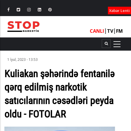
XƏBƏRLƏ
Xəbər Lenti
CANLI
┃
TV
┃
FM
1 İyul, 2023 - 13:53
Kuliakan şəhərində fentanilə
qərq edilmiş narkotik
satıcılarının cəsədləri peyda
oldu - FOTOLAR