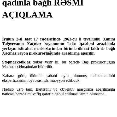
qadınla bağlı RƏSMİ
AÇIQLAMA
İyulun 2-si saat 17 radələrində 1963-cü il təvəllüdlü Xanım
Tağıyevanın Xaçmaz rayonunun İstisu qəsəbəsi ərazisində
yerləşən istirahət mərkəzlərindən birində ölməsi faktı ilə bağlı
Xaçmaz rayon prokurorluğunda araşdırma aparılır.
Stopnarkotik.az
xəbər verir ki, bu barədə Baş prokurorluğun
Mətbuat xidmətindən bildirilib.
Xəbərə görə, ölümün səbəbi təyin olunmuş məhkəmə-tibbi
ekspertizasının rəyi əsasında müəyyən ediləcək.
Hadisə üzrə tam, hərtərəfli və obyektiv araşdırma aparılmaqla
nəticəsi barədə müvafiq qərarın qəbul edilməsi təmin olunacaq.