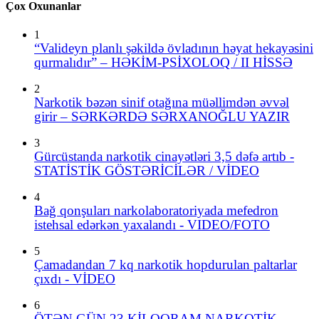
Çox Oxunanlar
1
“Valideyn planlı şəkildə övladının həyat hekayəsini
qurmalıdır” – HƏKİM-PSİXOLOQ / II HİSSƏ
2
Narkotik bəzən sinif otağına müəllimdən əvvəl
girir – SƏRKƏRDƏ SƏRXANOĞLU YAZIR
3
Gürcüstanda narkotik cinayətləri 3,5 dəfə artıb -
STATİSTİK GÖSTƏRİCİLƏR / VİDEO
4
Bağ qonşuları narkolaboratoriyada mefedron
istehsal edərkən yaxalandı - VIDEO/FOTO
5
Çamadandan 7 kq narkotik hopdurulan paltarlar
çıxdı - VİDEO
6
ÖTƏN GÜN 23 KİLOQRAM NARKOTİK