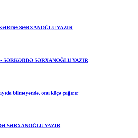
 – SƏRKƏRDƏ SƏRXANOĞLU YAZIR
 səhvi - SƏRKƏRDƏ SƏRXANOĞLU YAZIR
qayıda bilməyəndə, onu küçə çağırır
RKƏRDƏ SƏRXANOĞLU YAZIR