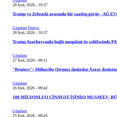
Gündəm
28 İyul, 2026 - 19:37
Tramp və Zelenski arasında bir saatlıq görüş - A
Gündəm
Dünya
28 İyul, 2026 - 10:37
Tramp Azərbaycanla bağlı məqaləni öz səhifəsində 
Gündəm
27 İyul, 2026 - 09:11
"Reuters": Müharibə Qırmızı dənizdən Xəzər dənizinə
Gündəm
26 İyul, 2026 - 09:42
100 MİLYONLUQ CİNAYƏT İŞİNDƏ MUSAYEV- RÜSTƏMOV
Gündəm
25 İyul, 2026 - 09:45