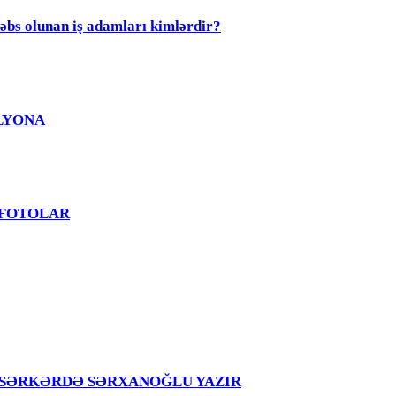
olunan iş adamları kimlərdir?
MİLYONA
? - FOTOLAR
girir – SƏRKƏRDƏ SƏRXANOĞLU YAZIR