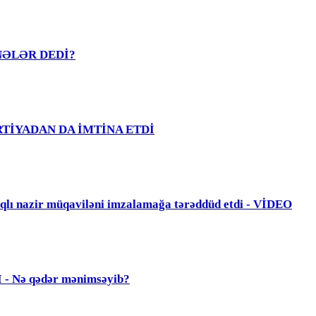
R NƏLƏR DEDİ?
PARTİYADAN DA İMTİNA ETDİ
zir müqaviləni imzalamağa tərəddüd etdi - VİDEO
Nə qədər mənimsəyib?