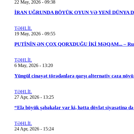
22 May, 2026 - 09:38
İRAN UĞRUNDA BÖYÜK OYUN VƏ YENİ DÜNYA DÜZƏNİ..
TƏHLİL
19 May, 2026 - 09:55
PUTİNİN ƏN ÇOX QORXDUĞU İKİ MƏQAM... – Rusiya t
TƏHLİL
6 May, 2026 - 13:20
Yüngül cinayət törədənlərə qarşı alternativ cəza növ
TƏHLİL
27 Apr, 2026 - 13:25
“Elə böyük şəbəkələr var ki, hətta dövlət siyasətinə
TƏHLİL
24 Apr, 2026 - 15:24