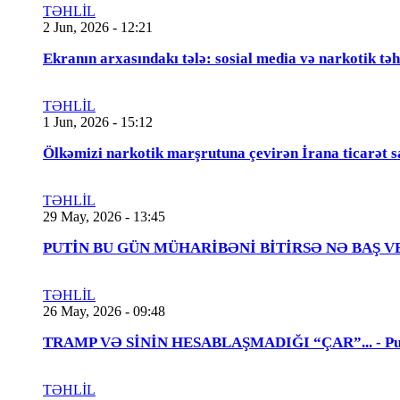
TƏHLİL
2 Jun, 2026 - 12:21
Ekranın arxasındakı tələ: sosial media və narkotik təh
TƏHLİL
1 Jun, 2026 - 15:12
Ölkəmizi narkotik marşrutuna çevirən İrana ticarət s
TƏHLİL
29 May, 2026 - 13:45
PUTİN BU GÜN MÜHARİBƏNİ BİTİRSƏ NƏ BAŞ VERƏCƏK
TƏHLİL
26 May, 2026 - 09:48
TRAMP VƏ SİNİN HESABLAŞMADIĞI “ÇAR”... - Putin
TƏHLİL