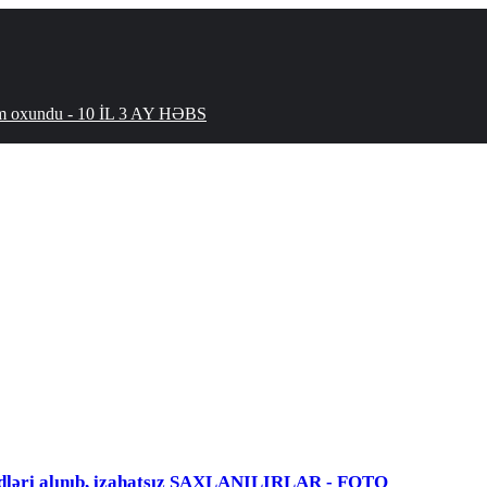
hökm oxundu - 10 İL 3 AY HƏBS
dləri alınıb, izahatsız SAXLANILIRLAR - FOTO