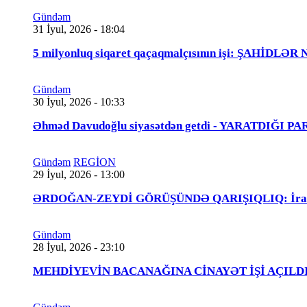
Gündəm
31 İyul, 2026 - 18:04
5 milyonluq siqaret qaçaqmalçısının işi: ŞAHİDLƏ
Gündəm
30 İyul, 2026 - 10:33
Əhməd Davudoğlu siyasətdən getdi - YARATDIĞI 
Gündəm
REGİON
29 İyul, 2026 - 13:00
ƏRDOĞAN-ZEYDİ GÖRÜŞÜNDƏ QARIŞIQLIQ: İraqlı na
Gündəm
28 İyul, 2026 - 23:10
MEHDİYEVİN BACANAĞINA CİNAYƏT İŞİ AÇILDI - 