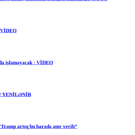
 - VİDEO
da işləməyəcək - VİDEO
 / YENİLƏNİB
mp artıq bu barədə əmr verib”