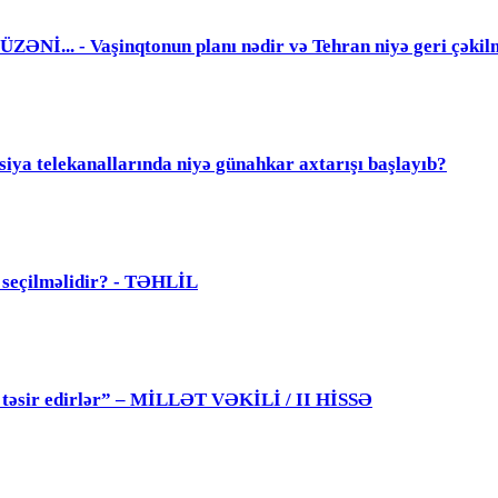
. - Vaşinqtonun planı nədir və Tehran niyə geri çəkil
elekanallarında niyə günahkar axtarışı başlayıb?
ü seçilməlidir? - TƏHLİL
 də təsir edirlər” – MİLLƏT VƏKİLİ / II HİSSƏ