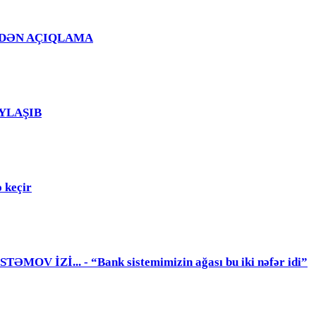
Ğ EVDƏN AÇIQLAMA
PAYLAŞIB
 keçir
 İZİ... - “Bank sistemimizin ağası bu iki nəfər idi”