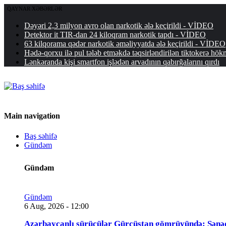
QAYNAR XƏBƏRLƏR
Dəyəri 2,3 milyon avro olan narkotik ələ keçirildi - VİDEO
Detektor it TIR-dan 24 kiloqram narkotik tapdı - VİDEO
63 kilqorama qədər narkotik əməliyyatda ələ keçirildi - VİDEO
Hədə-qorxu ilə pul tələb etməkdə təqsirləndirilən tiktokerə 
Lənkəranda kişi smartfon işlədən arvadının qabırğalarını qırdı
Main navigation
Baş səhifə
Gündəm
Gündəm
Gündəm
6 Aug, 2026 - 12:00
Azərbaycanlı sürücülər Gürcüstan gömrüyündə: Sənə