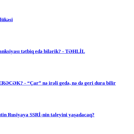
lükəsi
anksiyası tətbiq edə bilərik? - TƏHLİL
? - “Çar” nə irəli gedə, nə də geri dura bilir
 Rusiyaya SSRİ-nin taleyini yaşadacaq?