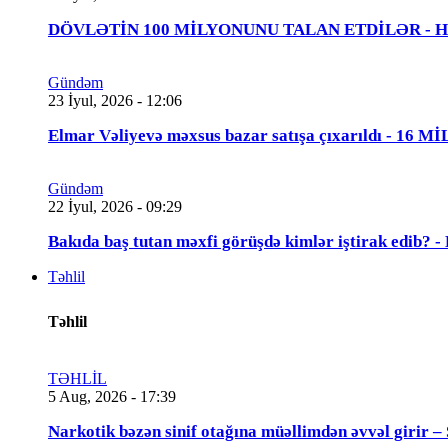
DÖVLƏTİN 100 MİLYONUNU TALAN ETDİLƏR - Həbs 
Gündəm
23 İyul, 2026 - 12:06
Elmar Vəliyevə məxsus bazar satışa çıxarıldı - 16 
Gündəm
22 İyul, 2026 - 09:29
Bakıda baş tutan məxfi görüşdə kimlər iştirak edib
Təhlil
Təhlil
TƏHLİL
5 Aug, 2026 - 17:39
Narkotik bəzən sinif otağına müəllimdən əvvəl 