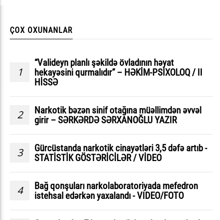
ÇOX OXUNANLAR
“Valideyn planlı şəkildə övladının həyat
1
hekayəsini qurmalıdır” – HƏKİM-PSİXOLOQ / II
HİSSƏ
Narkotik bəzən sinif otağına müəllimdən əvvəl
2
girir – SƏRKƏRDƏ SƏRXANOĞLU YAZIR
Gürcüstanda narkotik cinayətləri 3,5 dəfə artıb -
3
STATİSTİK GÖSTƏRİCİLƏR / VİDEO
Bağ qonşuları narkolaboratoriyada mefedron
4
istehsal edərkən yaxalandı - VIDEO/FOTO