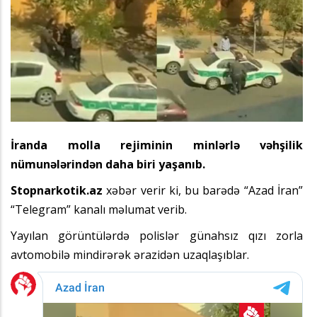
İranda molla rejiminin minlərlə vəhşilik
nümunələrindən daha biri yaşanıb.
Stopnarkotik.az
xəbər verir ki, bu barədə “Azad İran”
“Telegram” kanalı məlumat verib.
Yayılan görüntülərdə polislər günahsız qızı zorla
avtomobilə mindirərək ərazidən uzaqlaşıblar.