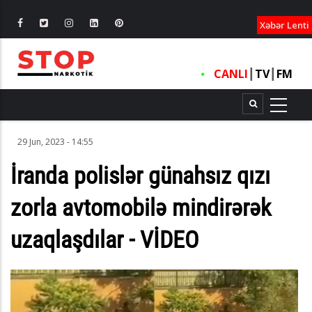
XƏBƏRLƏ
Xəbər Lenti
CANLI
┃
TV
┃
FM
29 Jun, 2023 - 14:55
İranda polislər günahsız qızı
zorla avtomobilə mindirərək
uzaqlaşdılar - VİDEO