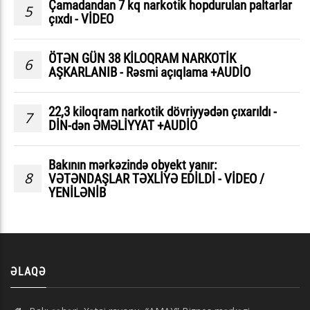
Çamadandan 7 kq narkotik hopdurulan paltarlar
5
çıxdı - VİDEO
ÖTƏN GÜN 38 KİLOQRAM NARKOTİK
6
AŞKARLANIB - Rəsmi açıqlama +AUDİO
22,3 kiloqram narkotik dövriyyədən çıxarıldı -
7
DİN-dən ƏMƏLİYYAT +AUDİO
Bakının mərkəzində obyekt yanır:
8
VƏTƏNDAŞLAR TƏXLİYƏ EDİLDİ - VİDEO /
YENİLƏNİB
ƏLAQƏ