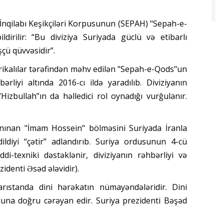
İnqilabı Keşikçiləri Korpusunun (SEPAH) "Sepah-e-
dirilir: “Bu diviziya Suriyada güclü və etibarlı
çü qüvvəsidir”.
erikalılar tərəfindən məhv edilən "Sepah-e-Qods"un
liyi altında 2016-cı ildə yaradılıb. Diviziyanın
Hizbullah”ın da həlledici rol oynadığı vurğulanır.
tanınan "İmam Hossein" bölməsini Suriyada İranla
dildiyi “çətir” adlandırıb. Suriya ordusunun 4-cü
ddi-texniki dəstəklənir, diviziyanın rəhbərliyi və
zidenti Əsəd ələvidir).
arıstanda dini hərəkatın nümayəndələridir. Dini
luna doğru cərəyan edir. Suriya prezidenti Bəşəd