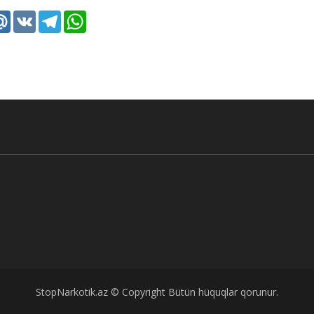
k
tter
Mail.Ru
VK
Telegram
WhatsApp
StopNarkotik.az © Copyright Bütün hüquqlar qorunur.