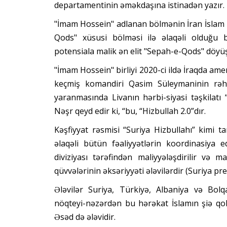
departamentinin əməkdaşına istinadən yazır.
"İmam Hossein" adlanan bölmənin İran İslam 
Qods" xüsusi bölməsi ilə əlaqəli olduğu bil
potensiala malik ən elit "Sepah-e-Qods" döyüş
"İmam Hossein" birliyi 2020-ci ildə İraqda am
keçmiş komandiri Qasim Süleymaninin rəhbər
yaranmasında Livanın hərbi-siyasi təşkilatı “
Nəşr qeyd edir ki, “bu, “Hizbullah 2.0”dır.
Kəşfiyyat rəsmisi “Suriya Hizbullahı” kimi 
əlaqəli bütün fəaliyyətlərin koordinasiya e
diviziyası tərəfindən maliyyələşdirilir və ma
qüvvələrinin əksəriyyəti ələvilərdir (Suriya pre
Ələvilər Suriya, Türkiyə, Albaniya və Bolq
nöqteyi-nəzərdən bu hərəkat İslamın şiə qo
Əsəd də ələvidir.