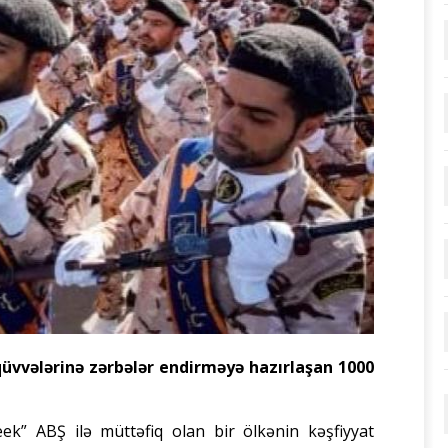
 qüvvələrinə zərbələr endirməyə hazırlaşan 1000
ek” ABŞ ilə müttəfiq olan bir ölkənin kəşfiyyat