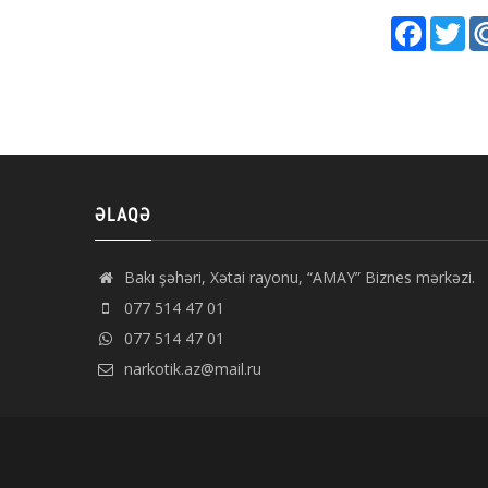
Faceboo
Twi
ƏLAQƏ
Bakı şəhəri, Xətai rayonu, “AMAY” Biznes mərkəzi.
077 514 47 01
077 514 47 01
narkotik.az@mail.ru