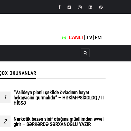
CANLI
┃
TV
┃
FM
ÇOX OXUNANLAR
“Valideyn planlı şəkildə övladının həyat
1
hekayəsini qurmalıdır” – HƏKİM-PSİXOLOQ / II
HİSSƏ
Narkotik bəzən sinif otağına müəllimdən əvvəl
2
girir – SƏRKƏRDƏ SƏRXANOĞLU YAZIR