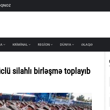
ROQNOZ
g edib
iti tapıldı
ə yaranmış münaqişə ARAŞDIRILIR
azərbaycanlı TIR sürücülərinin bəzisi buraxılıb
MA
KRIMINAL
REGION
DÜNYA
ƏLAQƏ
clü silahlı birləşmə toplayıb