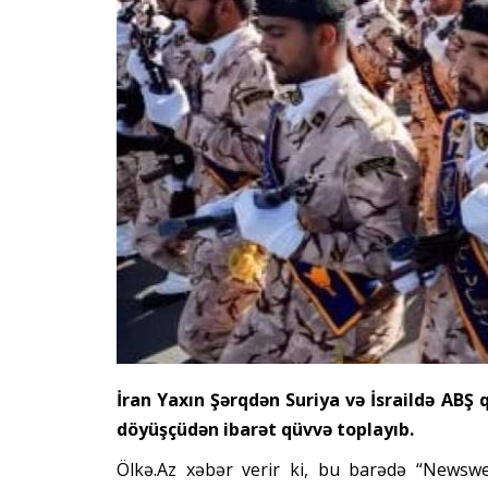
İran Yaxın Şərqdən Suriya və İsraildə ABŞ
döyüşçüdən ibarət qüvvə toplayıb.
Ölkə.Az xəbər verir ki, bu barədə “Newswe