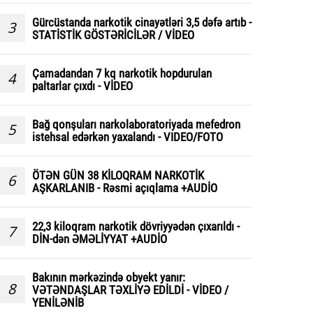
Gürcüstanda narkotik cinayətləri 3,5 dəfə artıb -
3
STATİSTİK GÖSTƏRİCİLƏR / VİDEO
Çamadandan 7 kq narkotik hopdurulan
4
paltarlar çıxdı - VİDEO
Bağ qonşuları narkolaboratoriyada mefedron
5
istehsal edərkən yaxalandı - VIDEO/FOTO
ÖTƏN GÜN 38 KİLOQRAM NARKOTİK
6
AŞKARLANIB - Rəsmi açıqlama +AUDİO
22,3 kiloqram narkotik dövriyyədən çıxarıldı -
7
DİN-dən ƏMƏLİYYAT +AUDİO
Bakının mərkəzində obyekt yanır:
8
VƏTƏNDAŞLAR TƏXLİYƏ EDİLDİ - VİDEO /
YENİLƏNİB