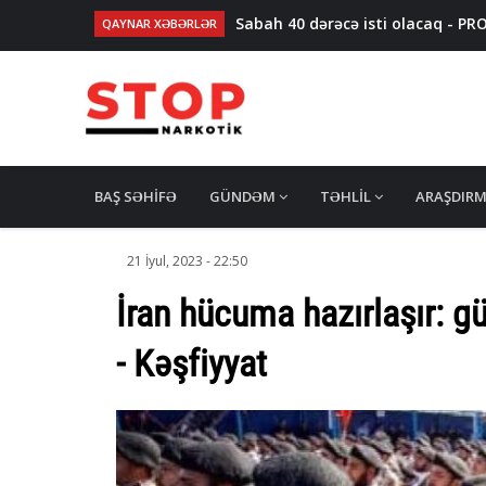
Sabah 40 dərəcə isti olacaq - P
QAYNAR XƏBƏRLƏR
Nikol Paşinyan İlham Əliyevə zən
Dənizdə batan 16 yaşlı gəncin mey
Ağdaşda media nümayəndələri il
Gürcüstan gömrüyündə saxlanılan 
MAIN
NAVIGATION
BAŞ SƏHIFƏ
GÜNDƏM
TƏHLIL
ARAŞDIR
21 İyul, 2023 - 22:50
İran hücuma hazırlaşır: gü
- Kəşfiyyat