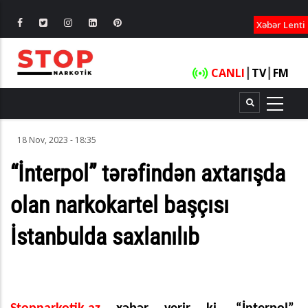
XƏBƏRLƏ
Xəbər Lenti
CANLI
┃
TV
┃
FM
18 Nov, 2023 - 18:35
“İnterpol” tərəfindən axtarışda
olan narkokartel başçısı
İstanbulda saxlanılıb