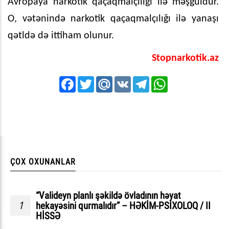
Avropaya narkotik qaçaqmalçılığı ilə məşğuldur.
O, vətənində narkotik qaçaqmalçılığı ilə yanaşı
qətldə də ittiham olunur.
Stopnarkotik.az
Facebook
Twitter
Mail.Ru
VK
Telegram
WhatsApp
ÇOX OXUNANLAR
“Valideyn planlı şəkildə övladının həyat
1
hekayəsini qurmalıdır” – HƏKİM-PSİXOLOQ / II
HİSSƏ