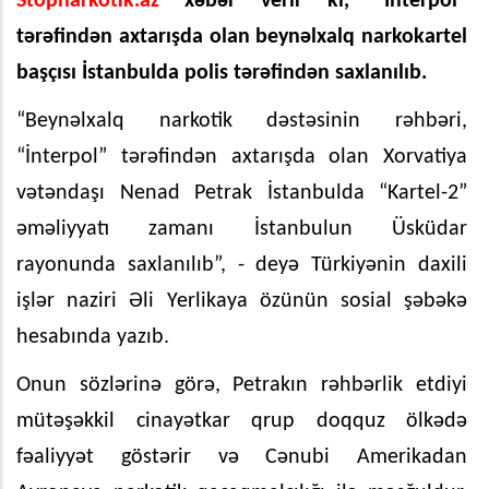
Stopnarkotik.az
xəbər verir ki, “İnterpol”
tərəfindən axtarışda olan beynəlxalq narkokartel
başçısı İstanbulda polis tərəfindən saxlanılıb.
“Beynəlxalq narkotik dəstəsinin rəhbəri,
“İnterpol” tərəfindən axtarışda olan Xorvatiya
vətəndaşı Nenad Petrak İstanbulda “Kartel-2”
əməliyyatı zamanı İstanbulun Üsküdar
rayonunda saxlanılıb”, - deyə Türkiyənin daxili
işlər naziri Əli Yerlikaya özünün sosial şəbəkə
hesabında yazıb.
Onun sözlərinə görə, Petrakın rəhbərlik etdiyi
mütəşəkkil cinayətkar qrup doqquz ölkədə
fəaliyyət göstərir və Cənubi Amerikadan