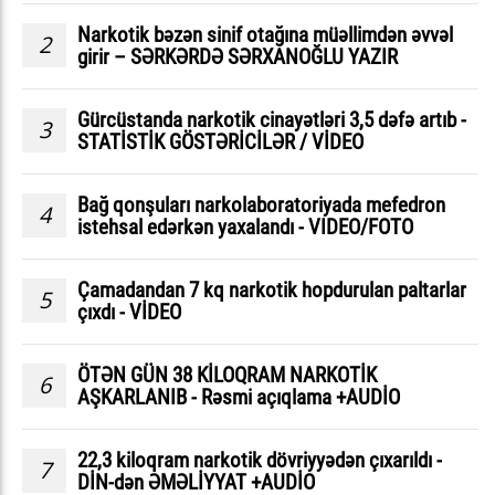
Narkotik bəzən sinif otağına müəllimdən əvvəl
2
girir – SƏRKƏRDƏ SƏRXANOĞLU YAZIR
Gürcüstanda narkotik cinayətləri 3,5 dəfə artıb -
3
STATİSTİK GÖSTƏRİCİLƏR / VİDEO
Bağ qonşuları narkolaboratoriyada mefedron
4
istehsal edərkən yaxalandı - VIDEO/FOTO
Çamadandan 7 kq narkotik hopdurulan paltarlar
5
çıxdı - VİDEO
ÖTƏN GÜN 38 KİLOQRAM NARKOTİK
6
AŞKARLANIB - Rəsmi açıqlama +AUDİO
22,3 kiloqram narkotik dövriyyədən çıxarıldı -
7
DİN-dən ƏMƏLİYYAT +AUDİO