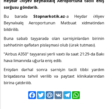
Heydər Əliyev Beynəlxalq Aeroportuna təcili eniş
sorğusu göndərib.
Bu barədə
Stopnarkotik.az
-a Heydər Əliyev
Beynəlxalq Aeroportunun Mətbuat xidmətindən
bildirilib.
Buna səbəb təyyarədə olan sərnişinlərdən birinin
səhhətinin qəflətən pisləşməsi olub (ürək tutması).
"Airbus A350" təyyarəsi yerli vaxtı ilə saat 21:29-da Bakı
hava limanında uğurla eniş edib.
Enişdən dərhal sonra sərnişin təcili tibbi yardım
briqadasına təhvil verilib və paytaxt klinikalarından
birinə çatdırılıb.
Facebook
Twitter
Mail.Ru
VK
Telegram
WhatsApp