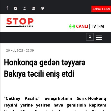
XƏBƏRLƏ
Xəbər Lenti
CANLI
┃
TV
┃
FM
26 İyul, 2023 - 22:39
Honkonqa gedən təyyarə
Bakıya təcili eniş etdi
"Cathay Pacific" aviaşirkətinin Sürix-Honkonq
reysini yerinə yetirən hava gəmisinin kapitanı