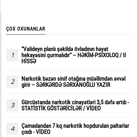
ÇOX OXUNANLAR
“Valideyn planlı şəkildə övladının həyat
1
hekayəsini qurmalıdır” – HƏKİM-PSİXOLOQ / II
HİSSƏ
Narkotik bəzən sinif otağına müəllimdən əvvəl
2
girir – SƏRKƏRDƏ SƏRXANOĞLU YAZIR
Gürcüstanda narkotik cinayətləri 3,5 dəfə artıb -
3
STATİSTİK GÖSTƏRİCİLƏR / VİDEO
Çamadandan 7 kq narkotik hopdurulan paltarlar
4
çıxdı - VİDEO