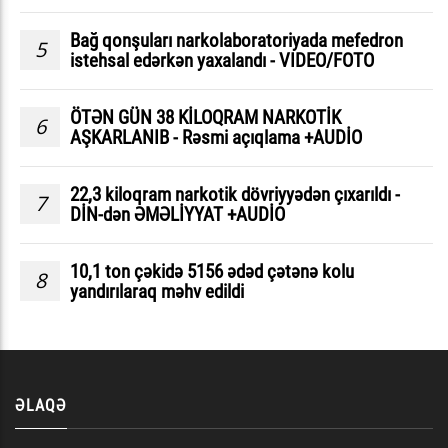
Bağ qonşuları narkolaboratoriyada mefedron
5
istehsal edərkən yaxalandı - VIDEO/FOTO
ÖTƏN GÜN 38 KİLOQRAM NARKOTİK
6
AŞKARLANIB - Rəsmi açıqlama +AUDİO
22,3 kiloqram narkotik dövriyyədən çıxarıldı -
7
DİN-dən ƏMƏLİYYAT +AUDİO
10,1 ton çəkidə 5156 ədəd çətənə kolu
8
yandırılaraq məhv edildi
ƏLAQƏ