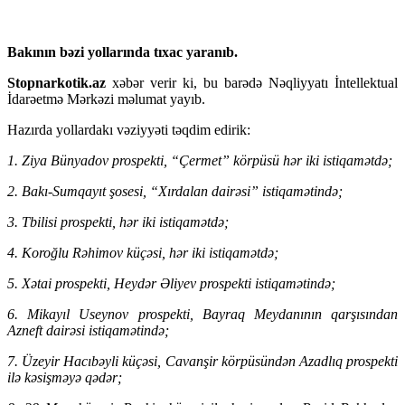
Bakının bəzi yollarında tıxac yaranıb.
Stopnarkotik.az
xəbər verir ki, bu barədə Nəqliyyatı İntellektual
İdarəetmə Mərkəzi məlumat yayıb.
Hazırda yollardakı vəziyyəti təqdim edirik:
1. Ziya Bünyadov prospekti, “Çermet” körpüsü hər iki istiqamətdə;
2. Bakı-Sumqayıt şosesi, “Xırdalan dairəsi” istiqamətində;
3. Tbilisi prospekti, hər iki istiqamətdə;
4. Koroğlu Rəhimov küçəsi, hər iki istiqamətdə;
5. Xətai prospekti, Heydər Əliyev prospekti istiqamətində;
6. Mikayıl Useynov prospekti, Bayraq Meydanının qarşısından
Azneft dairəsi istiqamətində;
7. Üzeyir Hacıbəyli küçəsi, Cavanşir körpüsündən Azadlıq prospekti
ilə kəsişməyə qədər;