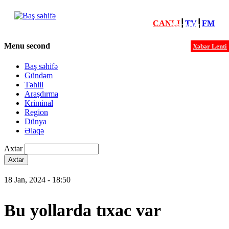
CANLI
┃
TV
┃
FM
Xəbərlər
Menu second
Xəbər Lenti
Baş səhifə
Gündəm
Təhlil
Araşdırma
Kriminal
Region
Dünya
Əlaqə
Axtar
18 Jan, 2024 - 18:50
Bu yollarda tıxac var