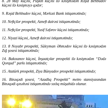
8. 28 May küçəsi, Puşkin küçəsi ilə kəsişmədən Rəşid Behbudov
küçəsi ilə kəsişməyə qədər;
9. Rəşid Behbudov küçəsi, Mərkəzi Bank istiqamətində;
10. Neftçilər prospekti, Azneft dairəsi istiqamətində;
11. Neftçilər prospekti, Yusif Səfərov küçəsi istiqamətində;
12. Niyazi küçəsi, Azneft dairəsi istiqamətində;
13. 8 Noyabr prospekti, Süleyman Əhmədov küçəsi ilə kəsişmədən
Zığ şosesi istiqamətində;
14. Bakıxanov küçəsi, İnşaatçılar prospekti ilə kəsişmədən “Dədə
Qorqud” parkı istiqamətində;
15. Atatürk prospekti, Ziya Bünyadov prospekti istiqamətində;
16. Binəqədi şosesi, “Azadlıq Prospekti” metro stansiyasından
Binəqədi qəsəbəsi istiqamətində sıxlıq müşahidə olunur.