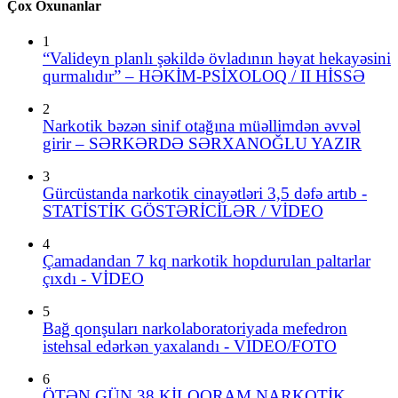
Çox Oxunanlar
1
“Valideyn planlı şəkildə övladının həyat hekayəsini
qurmalıdır” – HƏKİM-PSİXOLOQ / II HİSSƏ
2
Narkotik bəzən sinif otağına müəllimdən əvvəl
girir – SƏRKƏRDƏ SƏRXANOĞLU YAZIR
3
Gürcüstanda narkotik cinayətləri 3,5 dəfə artıb -
STATİSTİK GÖSTƏRİCİLƏR / VİDEO
4
Çamadandan 7 kq narkotik hopdurulan paltarlar
çıxdı - VİDEO
5
Bağ qonşuları narkolaboratoriyada mefedron
istehsal edərkən yaxalandı - VIDEO/FOTO
6
ÖTƏN GÜN 38 KİLOQRAM NARKOTİK