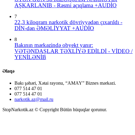
AŞKARLANIB - Rəsmi açıqlama +AUDİO
7
22,3 kiloqram narkotik dövriyyədən çıxarıldı -
DİN-dən ƏMƏLİYYAT +AUDİO
8
Bakının mərkəzində obyekt yanır:
VƏTƏNDAŞLAR TƏXLİYƏ EDİLDİ - VİDEO /
YENİLƏNİB
Əlaqə
Bakı şəhəri, Xətai rayonu, “AMAY” Biznes mərkəzi.
077 514 47 01
077 514 47 01
narkotik.az@mail.ru
StopNarkotik.az © Copyright Bütün hüquqlar qorunur.