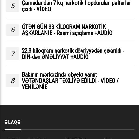
Çamadandan 7 kq narkotik hopdurulan paltarlar
5
çıxdı - VİDEO
ÖTƏN GÜN 38 KİLOQRAM NARKOTİK
6
AŞKARLANIB - Rəsmi açıqlama +AUDİO
22,3 kiloqram narkotik dövriyyədən çıxarıldı -
7
DİN-dən ƏMƏLİYYAT +AUDİO
Bakının mərkəzində obyekt yanır:
8
VƏTƏNDAŞLAR TƏXLİYƏ EDİLDİ - VİDEO /
YENİLƏNİB
ƏLAQƏ