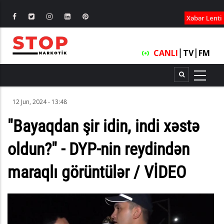
XƏBƏRLƏ
Xəbər Lenti
CANLI
┃
TV
┃
FM
12 Jun, 2024 - 13:48
"Bayaqdan şir idin, indi xəstə
oldun?" - DYP-nin reydindən
maraqlı görüntülər / VİDEO