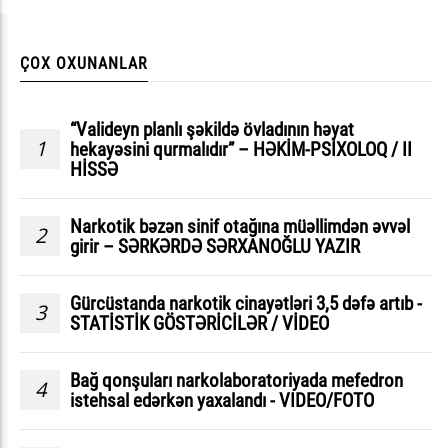
ÇOX OXUNANLAR
“Valideyn planlı şəkildə övladının həyat
1
hekayəsini qurmalıdır” – HƏKİM-PSİXOLOQ / II
HİSSƏ
Narkotik bəzən sinif otağına müəllimdən əvvəl
2
girir – SƏRKƏRDƏ SƏRXANOĞLU YAZIR
Gürcüstanda narkotik cinayətləri 3,5 dəfə artıb -
3
STATİSTİK GÖSTƏRİCİLƏR / VİDEO
Bağ qonşuları narkolaboratoriyada mefedron
4
istehsal edərkən yaxalandı - VIDEO/FOTO