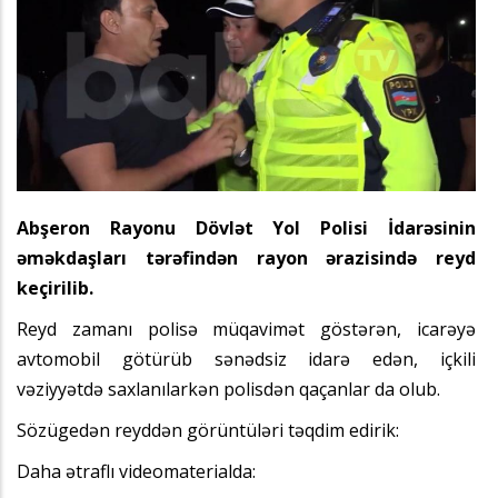
Abşeron Rayonu Dövlət Yol Polisi İdarəsinin
əməkdaşları tərəfindən rayon ərazisində reyd
keçirilib.
Reyd zamanı polisə müqavimət göstərən, icarəyə
avtomobil götürüb sənədsiz idarə edən, içkili
vəziyyətdə saxlanılarkən polisdən qaçanlar da olub.
Sözügedən reyddən görüntüləri təqdim edirik:
Daha ətraflı videomaterialda: