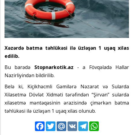
Xəzərdə batma təhlükəsi ilə üzləşən 1 uşaq xilas
edilib.
Bu barədə
Stopnarkotik.az
- a Fövqəladə Hallar
Nazirliyindən bildirilib.
Belə ki, Kiçikhəcmli Gəmilərə Nəzarət və Sularda
Xilasetmə Dövlət Xidməti tərəfindən “Şirvan” sularda
xilasetmə məntəqəsinin ərazisində çimərkən batma
təhlükəsi ilə üzləşən 1 uşaq xilas olunub.
Facebook
Twitter
Mail.Ru
VK
Telegram
WhatsApp