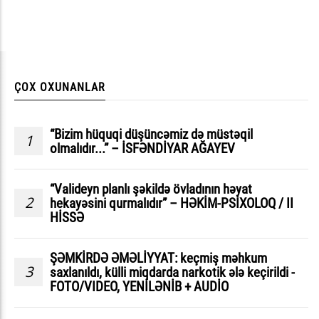
ÇOX OXUNANLAR
“Bizim hüquqi düşüncəmiz də müstəqil
1
olmalıdır...” – İSFƏNDİYAR AĞAYEV
“Valideyn planlı şəkildə övladının həyat
2
hekayəsini qurmalıdır” – HƏKİM-PSİXOLOQ / II
HİSSƏ
ŞƏMKİRDƏ ƏMƏLİYYAT: keçmiş məhkum
3
saxlanıldı, külli miqdarda narkotik ələ keçirildi -
FOTO/VIDEO, YENİLƏNİB + AUDİO