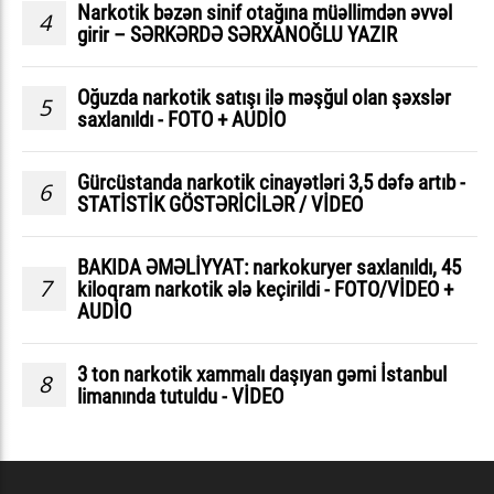
Narkotik bəzən sinif otağına müəllimdən əvvəl
4
girir – SƏRKƏRDƏ SƏRXANOĞLU YAZIR
Oğuzda narkotik satışı ilə məşğul olan şəxslər
5
saxlanıldı - FOTO + AUDİO
Gürcüstanda narkotik cinayətləri 3,5 dəfə artıb -
6
STATİSTİK GÖSTƏRİCİLƏR / VİDEO
BAKIDA ƏMƏLİYYAT: narkokuryer saxlanıldı, 45
7
kiloqram narkotik ələ keçirildi - FOTO/VİDEO +
AUDİO
3 ton narkotik xammalı daşıyan gəmi İstanbul
8
limanında tutuldu - VİDEO