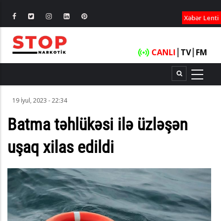
XƏBƏRLƏ
Xəbər Lenti
CANLI
┃
TV
┃
FM
19 İyul, 2023 - 22:34
Batma təhlükəsi ilə üzləşən
uşaq xilas edildi