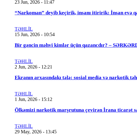
23 Jun, 2026 - 11:47
“Narkoman” deyib keçirik, insanı itiririk: İnsan evə 
TƏHLİL
15 Jun, 2026 - 10:54
Bir gəncin məhvi kimlər üçün qazancdır? – SƏ
TƏHLİL
2 Jun, 2026 - 12:21
Ekranın arxasındakı tələ: sosial media və narkotik təh
TƏHLİL
1 Jun, 2026 - 15:12
Ölkəmizi narkotik marşrutuna çevirən İrana ticarət s
TƏHLİL
29 May, 2026 - 13:45