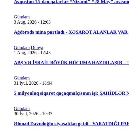
Avqustun 15-dən qatarlar “Nizami”-“28 May” arasın
Gündəm
3 Aug, 2026 - 12:03
Ağdərədə mina partladı - XƏSARƏT ALANLAR VAR
Gündəm
Dünya
1 Aug, 2026 - 12:43
ABŞ VƏ İSRAİL BÖYÜK HÜCUMA HAZIRLAŞIR – “Tra
Gündəm
31 İyul, 2026 - 18:04
5 milyonluq siqaret qaçaqmalçısının işi: ŞAHİDLƏ
Gündəm
30 İyul, 2026 - 10:33
Əhməd Davudoğlu siyasətdən getdi - YARATDIĞI 