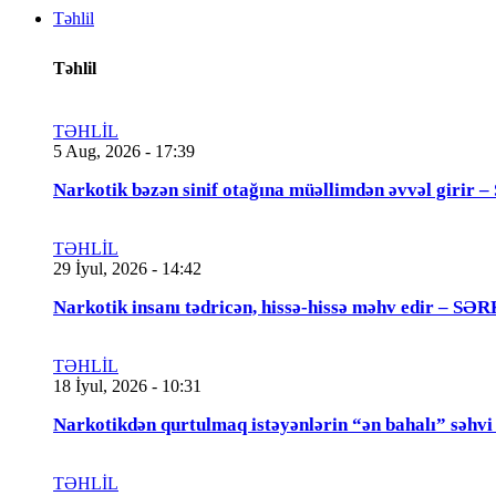
Təhlil
Təhlil
TƏHLİL
5 Aug, 2026 - 17:39
Narkotik bəzən sinif otağına müəllimdən əvvəl 
TƏHLİL
29 İyul, 2026 - 14:42
Narkotik insanı tədricən, hissə-hissə məhv edir
TƏHLİL
18 İyul, 2026 - 10:31
Narkotikdən qurtulmaq istəyənlərin “ən bahalı”
TƏHLİL