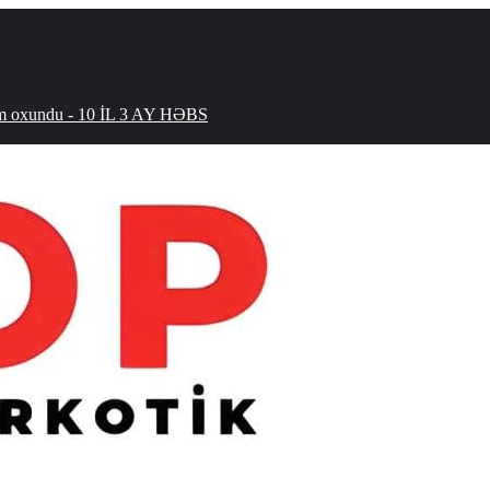
hökm oxundu - 10 İL 3 AY HƏBS