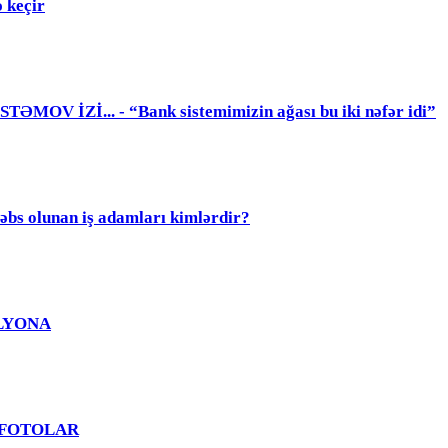
 keçir
 İZİ... - “Bank sistemimizin ağası bu iki nəfər idi”
olunan iş adamları kimlərdir?
MİLYONA
? - FOTOLAR