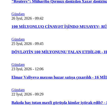
"Reuters": Müharibə Qırmızı dənizdən Xəzər dənizinə
Gündəm
26 İyul, 2026 - 09:42
100 MİLYONLUQ CİNAYƏT İŞİNDƏ MUSAYEV- RÜSTƏMOV
Gündəm
25 İyul, 2026 - 09:45
DÖVLƏTİN 100 MİLYONUNU TALAN ETDİLƏR - Həbs 
Gündəm
23 İyul, 2026 - 12:06
Elmar Vəliyevə məxsus bazar satışa çıxarıldı - 16 
Gündəm
22 İyul, 2026 - 09:29
Bakıda baş tutan məxfi görüşdə kimlər iştirak edib