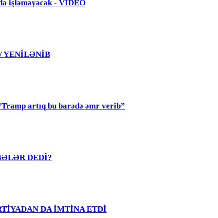
da işləməyəcək - VİDEO
 / YENİLƏNİB
mp artıq bu barədə əmr verib”
R NƏLƏR DEDİ?
PARTİYADAN DA İMTİNA ETDİ