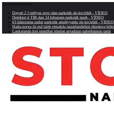
QAYNAR XƏBƏRLƏR
Dəyəri 2,3 milyon avro olan narkotik ələ keçirildi - VİDEO
Detektor it TIR-dan 24 kiloqram narkotik tapdı - VİDEO
63 kilqorama qədər narkotik əməliyyatda ələ keçirildi - VİDEO
Hədə-qorxu ilə pul tələb etməkdə təqsirləndirilən tiktokerə 
Lənkəranda kişi smartfon işlədən arvadının qabırğalarını qırdı