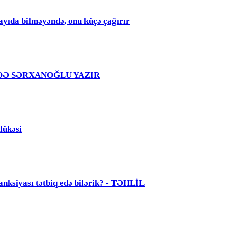
qayıda bilməyəndə, onu küçə çağırır
RKƏRDƏ SƏRXANOĞLU YAZIR
lükəsi
anksiyası tətbiq edə bilərik? - TƏHLİL