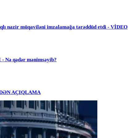
zir müqaviləni imzalamağa tərəddüd etdi - VİDEO
Nə qədər mənimsəyib?
Ğ EVDƏN AÇIQLAMA