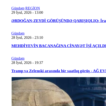
Gündəm
REGİON
29 İyul, 2026 - 13:00
ƏRDOĞAN-ZEYDİ GÖRÜŞÜNDƏ QARIŞIQLIQ: İraqlı na
Gündəm
28 İyul, 2026 - 23:10
MEHDİYEVİN BACANAĞINA CİNAYƏT İŞİ AÇILDI - 
Gündəm
28 İyul, 2026 - 19:37
Tramp və Zelenski arasında bir saatlıq görüş - A