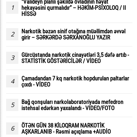
“Valideyn planlı şəkildə övladının həyat
1
hekayəsini qurmalıdır” – HƏKİM-PSİXOLOQ / II
HİSSƏ
Narkotik bəzən sinif otağına müəllimdən əvvəl
2
girir – SƏRKƏRDƏ SƏRXANOĞLU YAZIR
Gürcüstanda narkotik cinayətləri 3,5 dəfə artıb -
3
STATİSTİK GÖSTƏRİCİLƏR / VİDEO
Çamadandan 7 kq narkotik hopdurulan paltarlar
4
çıxdı - VİDEO
Bağ qonşuları narkolaboratoriyada mefedron
5
istehsal edərkən yaxalandı - VIDEO/FOTO
ÖTƏN GÜN 38 KİLOQRAM NARKOTİK
6
AŞKARLANIB - Rəsmi açıqlama +AUDİO