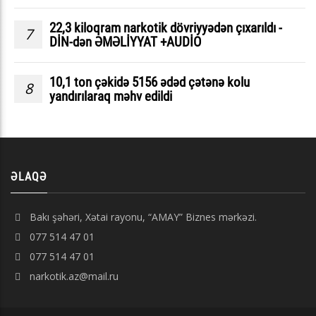
22,3 kiloqram narkotik dövriyyədən çıxarıldı -
7
DİN-dən ƏMƏLİYYAT +AUDİO
10,1 ton çəkidə 5156 ədəd çətənə kolu
8
yandırılaraq məhv edildi
ƏLAQƏ
Bakı şəhəri, Xətai rayonu, “AMAY” Biznes mərkəzi.
077 514 47 01
077 514 47 01
narkotik.az@mail.ru