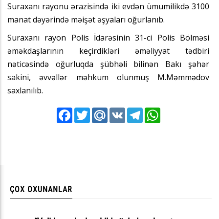
Suraxanı rayonu ərazisində iki evdən ümumilikdə 3100
manat dəyərində məişət əşyaları oğurlanıb.
Suraxanı rayon Polis İdarəsinin 31-ci Polis Bölməsi
əməkdaşlarının keçirdikləri əməliyyat tədbiri
nəticəsində oğurluqda şübhəli bilinən Bakı şəhər
sakini, əvvəllər məhkum olunmuş M.Məmmədov
saxlanılıb.
Facebook
Twitter
Mail.Ru
VK
Telegram
WhatsApp
ÇOX OXUNANLAR