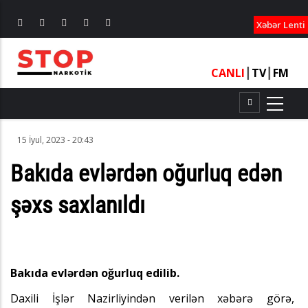
XƏBƏRLƏ
Xəbər Lenti
CANLI
┃
TV
┃
FM
15 İyul, 2023 - 20:43
Bakıda evlərdən oğurluq edən
şəxs saxlanıldı
Bakıda evlərdən oğurluq edilib.
Daxili İşlər Nazirliyindən verilən xəbərə görə,