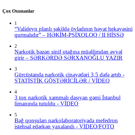
Çox Oxunanlar
1
“Valideyn planlı şəkildə övladının həyat hekayəsini
qurmalıdır” – HƏKİM-PSİXOLOQ / II HİSSƏ
2
Narkotik bəzən sinif otağına müəllimdən əvvəl
girir – SƏRKƏRDƏ SƏRXANOĞLU YAZIR
3
Gürcüstanda narkotik cinayətləri 3,5 dəfə artıb -
STATİSTİK GÖSTƏRİCİLƏR / VİDEO
4
3 ton narkotik xammalı daşıyan gəmi İstanbul
limanında tutuldu - VİDEO
5
Bağ qonşuları narkolaboratoriyada mefedron
istehsal edərkən yaxalandı - VIDEO/FOTO