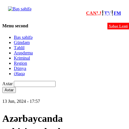
CANLI
┃
TV
┃
FM
Xəbərlər
Menu second
Xəbər Lenti
Baş səhifə
Gündəm
Təhlil
Araşdırma
Kriminal
Region
Dünya
Əlaqə
Axtar
13 Jun, 2024 - 17:57
Azərbaycanda