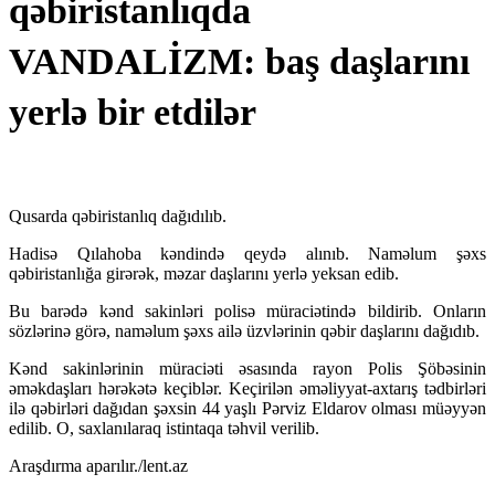
qəbiristanlıqda
VANDALİZM: baş daşlarını
yerlə bir etdilər
Qusarda qəbiristanlıq dağıdılıb.
Hadisə Qılahoba kəndində qeydə alınıb. Naməlum şəxs
qəbiristanlığa girərək, məzar daşlarını yerlə yeksan edib.
Bu barədə kənd sakinləri polisə müraciətində bildirib. Onların
sözlərinə görə, naməlum şəxs ailə üzvlərinin qəbir daşlarını dağıdıb.
Kənd sakinlərinin müraciəti əsasında rayon Polis Şöbəsinin
əməkdaşları hərəkətə keçiblər. Keçirilən əməliyyat-axtarış tədbirləri
ilə qəbirləri dağıdan şəxsin 44 yaşlı Pərviz Eldarov olması müəyyən
edilib. O, saxlanılaraq istintaqa təhvil verilib.
Araşdırma aparılır./lent.az