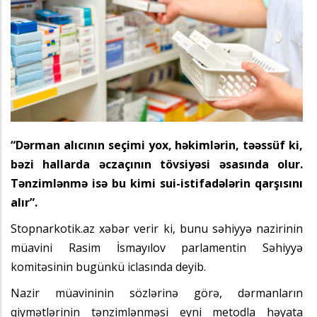
“Dərman alıcının seçimi yox, həkimlərin, təəssüf ki,
bəzi hallarda əczaçının tövsiyəsi əsasında olur.
Tənzimlənmə isə bu kimi sui-istifadələrin qarşısını
alır”.
Stopnarkotik.az xəbər verir ki, bunu səhiyyə nazirinin
müavini Rasim İsmayılov parlamentin Səhiyyə
komitəsinin bugünkü iclasında deyib.
Nazir müavininin sözlərinə görə, dərmanların
qiymətlərinin tənzimlənməsi eyni metodla həyata