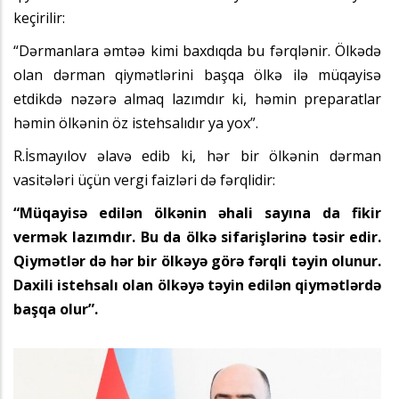
keçirilir:
“Dərmanlara əmtəə kimi baxdıqda bu fərqlənir. Ölkədə
olan dərman qiymətlərini başqa ölkə ilə müqayisə
etdikdə nəzərə almaq lazımdır ki, həmin preparatlar
həmin ölkənin öz istehsalıdır ya yox”.
R.İsmayılov əlavə edib ki, hər bir ölkənin dərman
vasitələri üçün vergi faizləri də fərqlidir:
“Müqayisə edilən ölkənin əhali sayına da fikir
vermək lazımdır. Bu da ölkə sifarişlərinə təsir edir.
Qiymətlər də hər bir ölkəyə görə fərqli təyin olunur.
Daxili istehsalı olan ölkəyə təyin edilən qiymətlərdə
başqa olur”.