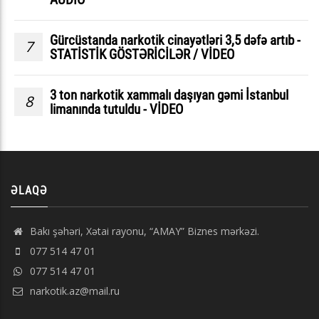
Gürcüstanda narkotik cinayətləri 3,5 dəfə artıb -
7
STATİSTİK GÖSTƏRİCİLƏR / VİDEO
3 ton narkotik xammalı daşıyan gəmi İstanbul
8
limanında tutuldu - VİDEO
ƏLAQƏ
Bakı şəhəri, Xətai rayonu, “AMAY” Biznes mərkəzi.
077 514 47 01
077 514 47 01
narkotik.az@mail.ru