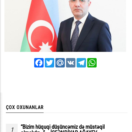
Facebook
Twitter
Mail.Ru
VK
Telegram
WhatsApp
ÇOX OXUNANLAR
“Bizim hüquqi düşüncəmiz də müstəqil
1