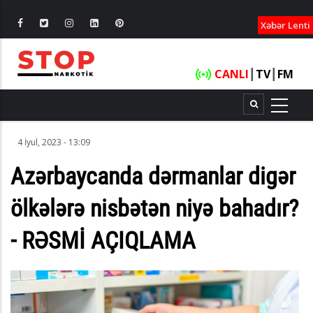
XƏBƏRLƏ
Xəbər Lenti
CANLI
┃
TV
┃
FM
4 İyul, 2023 - 13:09
Azərbaycanda dərmanlar digər
ölkələrə nisbətən niyə bahadır?
- RƏSMİ AÇIQLAMA