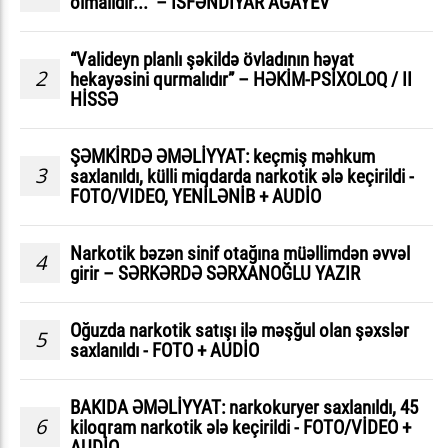
olmalıdır...” – İSFƏNDİYAR AĞAYEV
“Valideyn planlı şəkildə övladının həyat
2
hekayəsini qurmalıdır” – HƏKİM-PSİXOLOQ / II
HİSSƏ
ŞƏMKİRDƏ ƏMƏLİYYAT: keçmiş məhkum
3
saxlanıldı, külli miqdarda narkotik ələ keçirildi -
FOTO/VIDEO, YENİLƏNİB + AUDİO
Narkotik bəzən sinif otağına müəllimdən əvvəl
4
girir – SƏRKƏRDƏ SƏRXANOĞLU YAZIR
Oğuzda narkotik satışı ilə məşğul olan şəxslər
5
saxlanıldı - FOTO + AUDİO
BAKIDA ƏMƏLİYYAT: narkokuryer saxlanıldı, 45
6
kiloqram narkotik ələ keçirildi - FOTO/VİDEO +
AUDİO