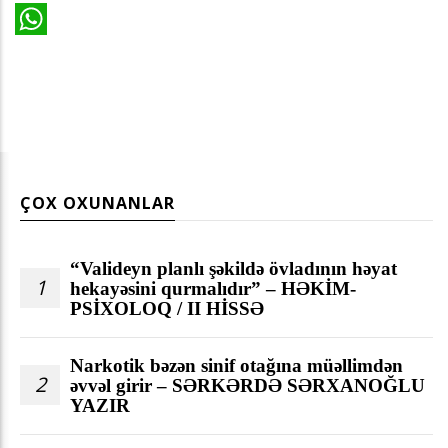
WhatsApp
ÇOX OXUNANLAR
“Valideyn planlı şəkildə övladının həyat
1
hekayəsini qurmalıdır” – HƏKİM-
PSİXOLOQ / II HİSSƏ
Narkotik bəzən sinif otağına müəllimdən
2
əvvəl girir – SƏRKƏRDƏ SƏRXANOĞLU
YAZIR