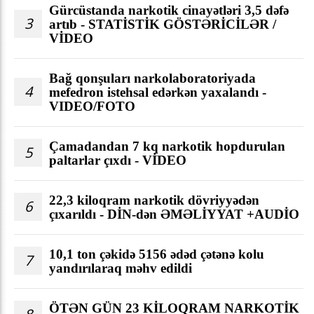
Gürcüstanda narkotik cinayətləri 3,5 dəfə
3
artıb - STATİSTİK GÖSTƏRİCİLƏR /
VİDEO
Bağ qonşuları narkolaboratoriyada
4
mefedron istehsal edərkən yaxalandı -
VIDEO/FOTO
Çamadandan 7 kq narkotik hopdurulan
5
paltarlar çıxdı - VİDEO
22,3 kiloqram narkotik dövriyyədən
6
çıxarıldı - DİN-dən ƏMƏLİYYAT +AUDİO
10,1 ton çəkidə 5156 ədəd çətənə kolu
7
yandırılaraq məhv edildi
ÖTƏN GÜN 23 KİLOQRAM NARKOTİK