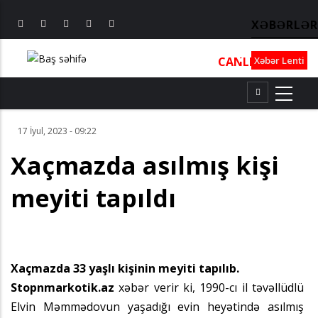
XƏBƏRLƏR
CANLI
┃
TV
┃
FM
Xəbər Lenti
17 İyul, 2023 - 09:22
Xaçmazda asılmış kişi
meyiti tapıldı
Xaçmazda 33 yaşlı kişinin meyiti tapılıb.
Stopnmarkotik.az
xəbər verir ki, 1990-cı il təvəllüdlü
Elvin Məmmədovun yaşadığı evin heyətində asılmış