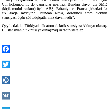
Çin hökuməti ilə də danışıqlar aparırıq. Bundan əlavə, biz SMR
(kiçik modul reaktor) üçün ABŞ, Britaniya və Fransa şirkətləri ilə
sıx əlaqə saxlayırıq. Bundan əlavə, dördüncü atom elektrik
stansiyası üçün çöl tədqiqatlarımız davam edir”.
Qeyd edək ki, Türkiyədə ilk atom elektrik stansiyası Akkuyu olacaq.
Bu stansiyanın tikintisi yekunlaşmaq üzrədir./sfera.az
Facebook
Twitter
Mail.Ru
VK