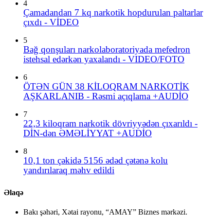
4
Çamadandan 7 kq narkotik hopdurulan paltarlar
çıxdı - VİDEO
5
Bağ qonşuları narkolaboratoriyada mefedron
istehsal edərkən yaxalandı - VIDEO/FOTO
6
ÖTƏN GÜN 38 KİLOQRAM NARKOTİK
AŞKARLANIB - Rəsmi açıqlama +AUDİO
7
22,3 kiloqram narkotik dövriyyədən çıxarıldı -
DİN-dən ƏMƏLİYYAT +AUDİO
8
10,1 ton çəkidə 5156 ədəd çətənə kolu
yandırılaraq məhv edildi
Əlaqə
Bakı şəhəri, Xətai rayonu, “AMAY” Biznes mərkəzi.