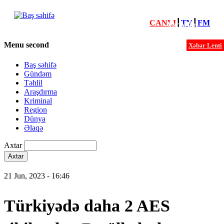
CANLI
┃
TV
┃
FM
Xəbərlər
Menu second
Xəbər Lenti
Baş səhifə
Gündəm
Təhlil
Araşdırma
Kriminal
Region
Dünya
Əlaqə
Axtar
21 Jun, 2023 - 16:46
Türkiyədə daha 2 AES