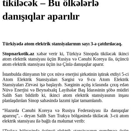
tikiləcək – Bu ölkələrlə
danışıqlar aparılır
Türkiyədə atom elektrik stansiyalarının sayı 3-ə çatdırılacaq.
Stopnarkotik.az
xəbər verir ki, Türkiyə Sinopda tikiləcək ikinci
atom elektrik stansiyası üçün Rusiya və Cənubi Koreya ilə, üçüncü
atom elektrik stansiyası üçün isə Çinlə danışıqlar aparır.
İstanbulda dünyanın bir çox nüvə enerjisi şirkətinin iştirak etdiyi 5-ci
Atom Elektrik Stansiyaları Sərgisi və 9-cu Atom Elektrik
Stansiyaları Zirvəsi işə başlayıb. Sərginin açılış iclasında çıxış edən
Nüvə Enerjisi və Beynəlxalq Layihələr Baş İdarəsinin şöbə müdiri
Salih Sarı bildirib ki, ikinci atom elektrik stansiyasının inşası
planlaşdırılan Sinop sahəsində lazımi işlər tamamlanıb.
“Hazırda Cənubi Koreya və Rusiya Federasiyası ilə danışıqlar
aparırıq”, - deyən Salih Sarı Trakya bölgəsində tikiləcək 3-cü atom
elektrik stansiyası ilə bağlı da məlumat verib:
“Trakya bölgəsində üçüncü elektrik stansiyasının qurulması üçün