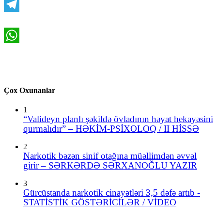
Telegram
WhatsApp
Çox Oxunanlar
1
“Valideyn planlı şəkildə övladının həyat hekayəsini
qurmalıdır” – HƏKİM-PSİXOLOQ / II HİSSƏ
2
Narkotik bəzən sinif otağına müəllimdən əvvəl
girir – SƏRKƏRDƏ SƏRXANOĞLU YAZIR
3
Gürcüstanda narkotik cinayətləri 3,5 dəfə artıb -
STATİSTİK GÖSTƏRİCİLƏR / VİDEO