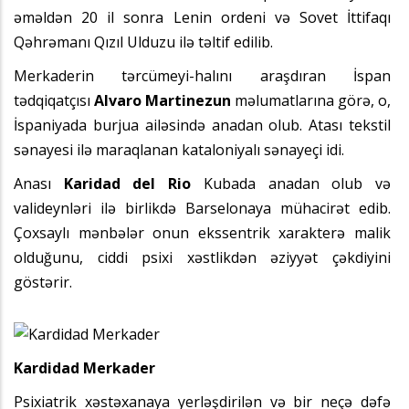
əməldən 20 il sonra Lenin ordeni və Sovet İttifaqı
Qəhrəmanı Qızıl Ulduzu ilə təltif edilib.
Merkaderin tərcümeyi-halını araşdıran İspan
tədqiqatçısı
Alvaro Martinezun
məlumatlarına görə, o,
İspaniyada burjua ailəsində anadan olub. Atası tekstil
sənayesi ilə maraqlanan kataloniyalı sənayeçi idi.
Anası
Karidad del Rio
Kubada anadan olub və
valideynləri ilə birlikdə Barselonaya mühacirət edib.
Çoxsaylı mənbələr onun ekssentrik xarakterə malik
olduğunu, ciddi psixi xəstlikdən əziyyət çəkdiyini
göstərir.
Kardidad Merkader
Psixiatrik xəstəxanaya yerləşdirilən və bir neçə dəfə