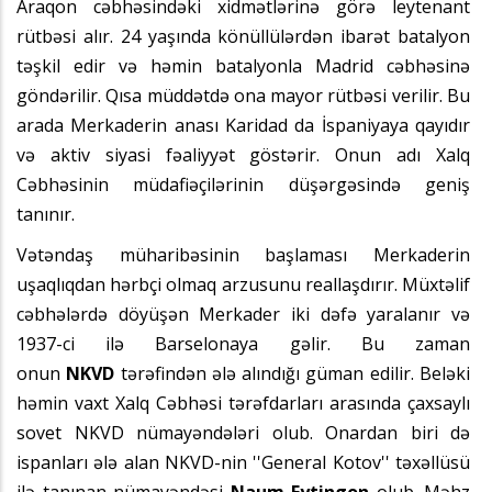
Araqon cəbhəsindəki xidmətlərinə görə leytenant
rütbəsi alır. 24 yaşında könüllülərdən ibarət batalyon
təşkil edir və həmin batalyonla Madrid cəbhəsinə
göndərilir. Qısa müddətdə ona mayor rütbəsi verilir. Bu
arada Merkaderin anası Karidad da İspaniyaya qayıdır
və aktiv siyasi fəaliyyət göstərir. Onun adı Xalq
Cəbhəsinin müdafiəçilərinin düşərgəsində geniş
tanınır.
Vətəndaş müharibəsinin başlaması Merkaderin
uşaqlıqdan hərbçi olmaq arzusunu reallaşdırır. Müxtəlif
cəbhələrdə döyüşən Merkader iki dəfə yaralanır və
1937-ci ilə Barselonaya gəlir. Bu zaman
onun
NKVD
tərəfindən ələ alındığı güman edilir. Beləki
həmin vaxt Xalq Cəbhəsi tərəfdarları arasında çaxsaylı
sovet NKVD nümayəndələri olub. Onardan biri də
ispanları ələ alan NKVD-nin ''General Kotov'' təxəllüsü
ilə tanınan nümayəndəsi
Naum Eytingon
olub. Məhz