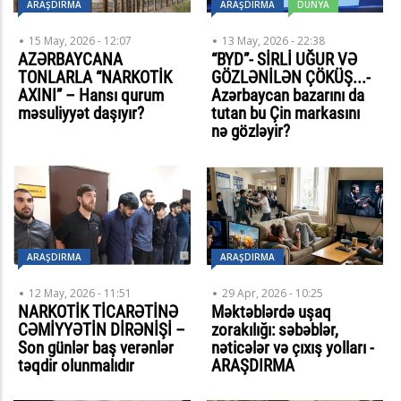
ARAŞDIRMA
ARAŞDIRMA
DÜNYA
15 May, 2026 - 12:07
13 May, 2026 - 22:38
AZƏRBAYCANA
“BYD”- SİRLİ UĞUR VƏ
TONLARLA “NARKOTİK
GÖZLƏNİLƏN ÇÖKÜŞ...-
AXINI” – Hansı qurum
Azərbaycan bazarını da
məsuliyyət daşıyır?
tutan bu Çin markasını
nə gözləyir?
ARAŞDIRMA
ARAŞDIRMA
12 May, 2026 - 11:51
29 Apr, 2026 - 10:25
NARKOTİK TİCARƏTİNƏ
Məktəblərdə uşaq
CƏMİYYƏTİN DİRƏNİŞİ –
zorakılığı: səbəblər,
Son günlər baş verənlər
nəticələr və çıxış yolları -
təqdir olunmalıdır
ARAŞDIRMA