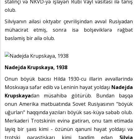
stalinçi və NKVD-yə işləyən Rubi Vayl vasitəsi ilə tanış
olub.
Silviyanın ailəsi oktyabr çevrilişindən əvvəl Rusiyadan
mühacirət etmiş, sonra isə bolşeviklərə rəğbət
bəsləmiş bir ailə olub.
Nadejda Krupskaya, 1938
Onun böyük bacısı Hilda 1930-cu illərin əvvəllərində
Moskvaya səfər edib və Leninin həyat yoldaşı
Nadejda
Krupskaya
dan müsahibə götürüb. Bundan başqa
onun Amerika mətbuatında Sovet Rusiyasının "böyük
uğurları" haqqında yazıları böyük səs-küyə səbəb olub.
Merkaderi Trotskinin evinə gətirən, onu tam etimada
layiq bir şəxs kimi - özünün qanuni həyat yoldaşı və
trotski pərəstişkarı kimi təqdim edən
Silvia