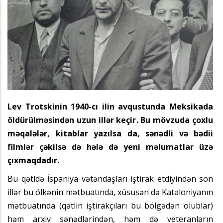
Lev Trotskinin 1940-cı ilin avqustunda Meksikada
öldürülməsindən uzun illər keçir. Bu mövzuda çoxlu
məqalələr, kitablar yazılsa da, sənədli və bədii
filmlər çəkilsə də hələ də yeni məlumatlar üzə
çıxmaqdadır.
Bu qətldə İspaniya vətəndaşları iştirak etdiyindən son
illər bu ölkənin mətbuatında, xüsusən də Kataloniyanın
mətbuatında (qətlin iştirakçıları bu bölgədən olublar)
həm arxiv sənədlərindən, həm də veteranların