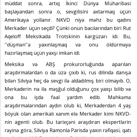
müddət sonra, artıq İkinci Dünya Müharibəsi
başlayandan sonra o, sevgilisini axtarmaq üçün
Amerikaya yollanır. NKVD niyə məhz bu qadını
Merkader üçün seçdi? Çünki onun bacılarından biri Rut
Aqeloff Meksikada Trotskinin kargüzarı idi. Bu,
''düşmən''ə yaxınlaşmaq və onu öldürməyə
hazırlaşmaq üçün yaxşı imkan idi.
Meksika və ABŞ prokurorluğunda aparılan
araşdırmalardan o da üzə çıxıb ki, rus dilində danışa
bilən Silviya heç də sevgi ilə aldadılmış biri olmayıb. O,
Merkaderin nə ilə məşğul olduğunu çox yaxşı bilib və
ona bu işdə fəal yardım edib. Məhkəmə
araşdırmalarından aydın olub ki, Merkaderdən 4 yaş
böyük olan amerikalı xanım elə Merkader kimi NKVD-
nin agenti olub. Bu tarixçəni araşdıran ekspertlərin
rəyinə görə, Silviya Ramonla Parisdə yaxın rəfiqəsi, qatı