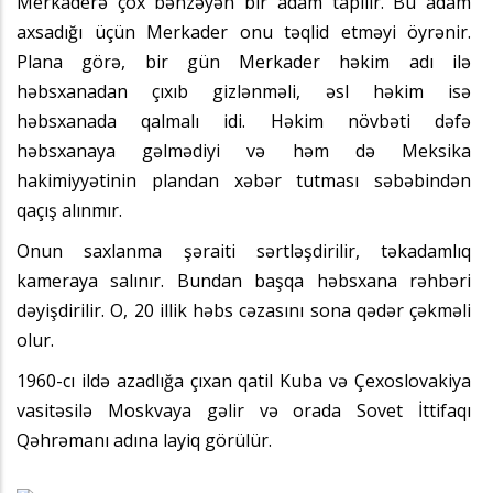
Merkaderə çox bənzəyən bir adam tapılır. Bu adam
axsadığı üçün Merkader onu təqlid etməyi öyrənir.
Plana görə, bir gün Merkader həkim adı ilə
həbsxanadan çıxıb gizlənməli, əsl həkim isə
həbsxanada qalmalı idi. Həkim növbəti dəfə
həbsxanaya gəlmədiyi və həm də Meksika
hakimiyyətinin plandan xəbər tutması səbəbindən
qaçış alınmır.
Onun saxlanma şəraiti sərtləşdirilir, təkadamlıq
kameraya salınır. Bundan başqa həbsxana rəhbəri
dəyişdirilir. O, 20 illik həbs cəzasını sona qədər çəkməli
olur.
1960-cı ildə azadlığa çıxan qatil Kuba və Çexoslovakiya
vasitəsilə Moskvaya gəlir və orada Sovet İttifaqı
Qəhrəmanı adına layiq görülür.