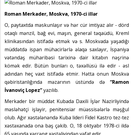
Roman Merkader, Moskva, 1970-ci illər
O, paytaxtda məskunlaşır və hər cür imtiyaz alır - dörd
otaqlı mənzil, bağ evi, maşın, general təqaüdü, Kreml
klinikasından istifadə etmək və s. Moskvada yaşadığı
müddətdə ispan mühacirlərlə əlaqə saxlayır, İspaniya
vətəndaş müharibəsi tarixinə dair kitabın nəşrinə
kömək edir. Bütün bunları o, təxəllüsü ilə edir - əsl
adından heç vaxt istifadə etmir. Hətta onun Moskva
qəbiristanlığında məzarının üstündə də
“Ramon
İvanoviç Lopez”
yazılıb.
Merkader bir müddət Kubada Daxili İşlər Nazirliyində
məsləhətçi işləyir, penitensiar müəssisələrlə məşğul
olub. Ağır xəstələnəndə Kuba lideri Fidel Kastro tez-tez
xəstəxanada ona baş çəkib. O, 18 oktyabr 1978-ci ildə
65 yaşında xərçəng xəstəliyindən vəfat edir.