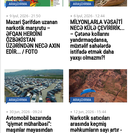
ARAŞDIRMA
ARAŞDIRMA
9 İyul, 2026 - 21:50
6 İyul, 2026 - 12:44
Məzari Şərifdən uzanan
MİLYONLARLA VƏSAİTİ
narkotik marşrutu –
NECƏ KÜLƏ ÇEVİRİRİK...
ƏFQAN HEROİNİ
– Çətənə kollarını
ÖZBƏKİSTAN
yandırmaqdansa,
ÜZƏRİNDƏN NECƏ AXIN
müxtəlif sahələrdə
EDİR... / FOTO
istifadə etmək daha
yaxşı olmazmı?!
ARAŞDIRMA
ARAŞDIRMA
30 Jun, 2026 - 09:24
12 Jun, 2026 - 15:44
Avtomobil bazarında
Narkotik satıcıları
"qiymət müharibəsi":
arasında keçmiş
maşınlar mayasından
məhkumların sayı artır -