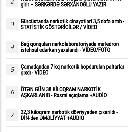
2
girir – SƏRKƏRDƏ SƏRXANOĞLU YAZIR
Gürcüstanda narkotik cinayətləri 3,5 dəfə artıb -
3
STATİSTİK GÖSTƏRİCİLƏR / VİDEO
Bağ qonşuları narkolaboratoriyada mefedron
4
istehsal edərkən yaxalandı - VIDEO/FOTO
Çamadandan 7 kq narkotik hopdurulan paltarlar
5
çıxdı - VİDEO
ÖTƏN GÜN 38 KİLOQRAM NARKOTİK
6
AŞKARLANIB - Rəsmi açıqlama +AUDİO
22,3 kiloqram narkotik dövriyyədən çıxarıldı -
7
DİN-dən ƏMƏLİYYAT +AUDİO