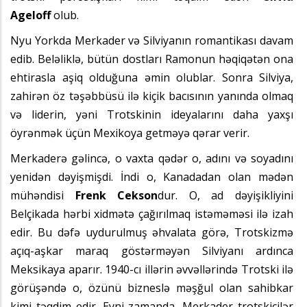
Ageloff
olub.
Nyu Yorkda Merkader və Silviyanın romantikası davam
edib. Beləliklə, bütün dostları Ramonun həqiqətən ona
ehtirasla aşiq olduğuna əmin olublar. Sonra Silviya,
zahirən öz təşəbbüsü ilə kiçik bacısının yanında olmaq
və liderin, yəni Trotskinin ideyalarını daha yaxşı
öyrənmək üçün Mexikoya getməyə qərar verir.
Merkaderə gəlincə, o vaxta qədər o, adını və soyadını
yenidən dəyişmişdi. İndi o, Kanadadan olan mədən
mühəndisi
Frenk Cekson
dur. O, ad dəyişikliyini
Belçikada hərbi xidmətə çağırılmaq istəməməsi ilə izah
edir. Bu dəfə uydurulmuş əhvalata görə, Trotskizmə
açıq-aşkar maraq göstərməyən Silviyanı ardınca
Meksikaya aparır. 1940-cı illərin əvvəllərində Trotski ilə
görüşəndə o, özünü bizneslə məşğul olan sahibkar
kimi təqdim edir. Eyni zamanda, Merkader trotskiçilər