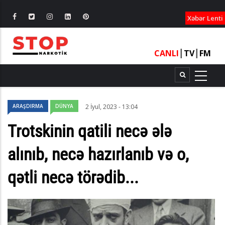
XƏBƏRLƏ
Xəbər Lenti
CANLI
┃
TV
┃
FM
ARAŞDIRMA
DÜNYA
2 İyul, 2023 - 13:04
Trotskinin qatili necə ələ
alınıb, necə hazırlanıb və o,
qətli necə törədib...