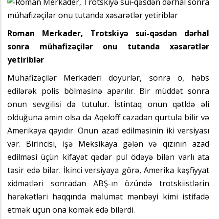
Roman Merkader, Trotskiyə sui-qəsdən dərhal
sonra mühafizəçilər onu tutanda xəsarətlər
yetiriblər
Mühafizəçilər Merkaderi döyürlər, sonra o, həbs
edilərək polis bölməsinə aparılır. Bir müddət sonra
onun sevgilisi də tutulur. İstintaq onun qətldə əli
olduğuna əmin olsa da Aqeloff cəzadan qurtula bilir və
Amerikaya qayıdır. Onun azad edilməsinin iki versiyası
var. Birincisi, işə Meksikaya gələn və qızının azad
edilməsi üçün kifayət qədər pul ödəyə bilən varlı ata
təsir edə bilər. İkinci versiyaya görə, Amerika kəşfiyyat
xidmətləri sonradan ABŞ-ın özündə trotskiistlərin
hərəkətləri haqqında məlumat mənbəyi kimi istifadə
etmək üçün ona kömək edə bilərdi.