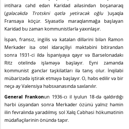
intihara cəhd edən Karidad ailəsindən boşanaraq
(
gələcəkdə Trotskni qətlə yetirəcək oğlu
)uşaqla
Fransaya köçür. Siyasətlə maraqlanmağa başlayan
Karidad bu zaman kommunistlərlə yaxınlaşır.
İspan, fransız, ingilis və katalan dillərini bilən Ramon
Merkader isə otel idarəçiliyi məktəbini bitirəndən
sonra 1931-ci ildə İspaniyaya qayır və Barselonadakı
Ritz otelində işləməyə başlayır. Eyni zamanda
kommunist gənclər təşkilatları ilə tanış olur. İnqilabi
mübarizədə iştirak etməyə başlayır. O, həbs edilir və bir
neçə ay Valensiya həbsxanasında saxlanılır.
General Frankon
un 1936-cı il iyulun 18-də qaldırdığı
hərbi üsyandan sonra Merkader özünü yalnız həmin
ilin fevralında yaradılmış sol Xalq Cəbhəsi hökumətinin
müdafiəçilərinin önündə tapır.