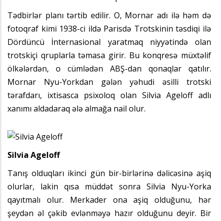
Tədbirlər planı tərtib edilir. O, Mornar adı ilə həm də
fotoqraf kimi 1938-ci ildə Parisdə Trotskinin təsdiqi ilə
Dördüncü İnternasional yaratmaq niyyətində olan
trotskiçi qruplarla təmasa girir. Bu konqresə müxtəlif
ölkələrdən, o cümlədən ABŞ-dan qonaqlar qatılır.
Mornar Nyu-Yorkdan gələn yəhudi əsilli trotski
tərafdarı, ixtisasca psixoloq olan Silvia Ageloff adlı
xanımı aldadaraq ələ almağa nail olur.
Silvia Ageloff
Tanış olduqları ikinci gün bir-birlərinə dəlicəsinə aşiq
olurlar, lakin qısa müddət sonra Silvia Nyu-Yorka
qayıtmalı olur. Merkader ona aşiq olduğunu, hər
şeydən əl çəkib evlənməyə hazır olduğunu deyir. Bir