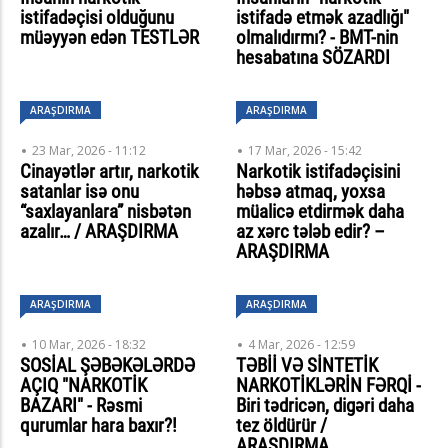
istifadəçisi olduğunu
istifadə etmək azadlığı"
müəyyən edən TESTLƏR
olmalıdırmı? - BMT-nin
hesabatına SÖZARDI
ARAŞDIRMA
ARAŞDIRMA
23 Mar, 2026 - 11:12
17 Mar, 2026 - 15:42
Cinayətlər artır, narkotik
Narkotik istifadəçisini
satanlar isə onu
həbsə atmaq, yoxsa
“saxlayanlara” nisbətən
müalicə etdirmək daha
azalır… / ARAŞDIRMA
az xərc tələb edir? –
ARAŞDIRMA
ARAŞDIRMA
ARAŞDIRMA
10 Mar, 2026 - 18:32
4 Mar, 2026 - 12:59
SOSİAL ŞƏBƏKƏLƏRDƏ
TƏBİİ VƏ SİNTETİK
AÇIQ "NARKOTİK
NARKOTİKLƏRİN FƏRQİ -
BAZARI" - Rəsmi
Biri tədricən, digəri daha
qurumlar hara baxır?!
tez öldürür /
ARAŞDIRMA