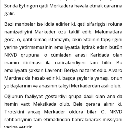
Sonda Eytingon qətli Merkaderə həvalə etmək qərarına
gəlir.
Bəzi mənbələr isə iddia edirlər ki, qətl sifarişçisi roluna
namizədliyini Markeder özü təklif edib. Məlumatlara
görə, o, qatil olmaq istəməyib, lakin Stalinin tapşırığını
yerinə yetirməməsinin əməliyyatda iştirak edən bütün
NKVD qrupuna, o cümlədən anası Karidada olan
inamın itirilməsi ilə nəticələndiyini tam bilib. Bu
əməliyyata şəxsən Lavrenti Beriya nəzarət edib. Alvaro
Martinez də hesab edir ki, başqa şeylərlə yanaşı, onun
yoldaşlarının və anasının taleyi Merkaderdən asılı olub.
Oğlunun fəaliyyət göstərdiyi qrupa daxil olan ana da
həmin vaxt Meksikada olub. Belə qərara alınır ki,
Trotskini ancaq Merkader öldürə bilər. O, NKVD
rəhbərliyinin tam etimadından bəhrələnərək missiyanı
yerinə yetirir.