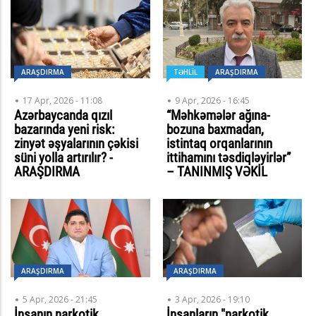
ARAŞDIRMA
TƏHLİL
ARAŞDIRMA
17 Apr, 2026 - 11:08
9 Apr, 2026 - 16:45
Azərbaycanda qızıl
“Məhkəmələr ağına-
bazarında yeni risk:
bozuna baxmadan,
zinyət əşyalarının çəkisi
istintaq orqanlarının
süni yolla artırılır? -
ittihamını təsdiqləyirlər”
ARAŞDIRMA
– TANINMIŞ VƏKİL
ARAŞDIRMA
ARAŞDIRMA
5 Apr, 2026 - 21:45
3 Apr, 2026 - 19:10
İnsanın narkotik
İnsanların "narkotik