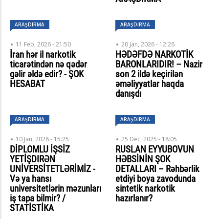
ARAŞDIRMA
ARAŞDIRMA
11 Feb, 2026 - 21:50
20 Jan, 2026 - 12:26
İran hər il narkotik
HƏDƏFDƏ NARKOTİK
ticarətindən nə qədər
BARONLARIDIR! – Nazir
gəlir əldə edir? - ŞOK
son 2 ildə keçirilən
HESABAT
əməliyyatlar haqda
danışdı
ARAŞDIRMA
ARAŞDIRMA
10 Jan, 2026 - 15:25
25 Dec, 2025 - 18:05
DİPLOMLU İŞSİZ
RUSLAN EYYUBOVUN
YETİŞDIRƏN
HƏBSİNİN ŞOK
UNİVERSİTETLƏRİMİZ -
DETALLARI – Rəhbərlik
Və ya hansı
etdiyi boya zavodunda
universitetlərin məzunları
sintetik narkotik
iş tapa bilmir? /
hazırlanır?
STATİSTİKA