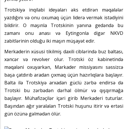
Trotskiyə inqilabi ideyaları əks etdirən məqalələr
yazdığını və onu oxumaq üçün liderə vermək istədiyini
bildirir. O maşınla Trotskinin yanına gedəndə bu
zamanı onu anası və Eytingonla digər NKVD
zabitlərinin olduğu iki maşın müşayət edir.
Merkaderin xüsusi tikilmiş daxili ciblərində buz baltası,
xəncər və revolver olur. Trotski öz kabinetində
məqaləni oxuyarkən, Markader missiyasını səssizcə
başa çatdırıb aradan çıxmaq üçün hazırlıqlara başlayır.
Balta ilə Trotskiyə arxadan güclü zərbə endirsə də
Trotski bu zərbədən dərhal ölmür və qışqırmağa
başlayır. Mühafizəçilər içəri girib Merkaderi tuturlar.
Başından ağır yaralalan Trotski huşunu itirir və ertəsi
gün özünə gəlmədən ölür.