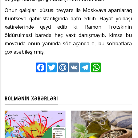
Onun qalıqları xüsusi təyyarə ilə Moskvaya aparılaraq
Kuntsevo qəbiristanlığında dəfn edilib. Həyat yoldaşı
xatirələrində qeyd edib ki, Ramon Trotskinin
öldürülməsi barədə heç vaxt danışmayıb, kimsə bu
mövzuda onun yanında söz açanda o, bu söhbətlərə
çox əsəbiləşirmiş.
Facebook
Twitter
Mail.Ru
VK
Telegram
WhatsApp
BÖLMƏNIN XƏBƏRLƏRI