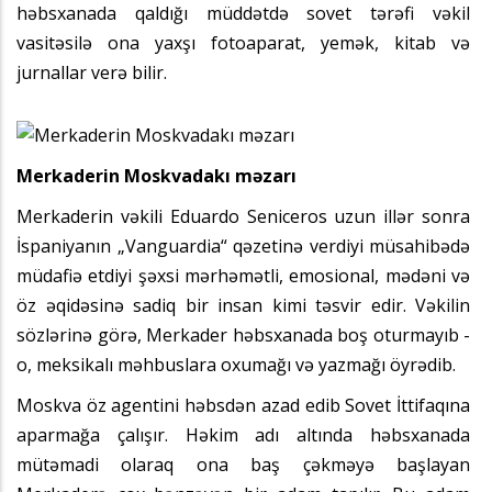
həbsxanada qaldığı müddətdə sovet tərəfi vəkil
vasitəsilə ona yaxşı fotoaparat, yemək, kitab və
jurnallar verə bilir.
Merkaderin Moskvadakı məzarı
Merkaderin vəkili Eduardo Seniceros uzun illər sonra
İspaniyanın „Vanguardia“ qəzetinə verdiyi müsahibədə
müdafiə etdiyi şəxsi mərhəmətli, emosional, mədəni və
öz əqidəsinə sadiq bir insan kimi təsvir edir. Vəkilin
sözlərinə görə, Merkader həbsxanada boş oturmayıb -
o, meksikalı məhbuslara oxumağı və yazmağı öyrədib.
Moskva öz agentini həbsdən azad edib Sovet İttifaqına
aparmağa çalışır. Həkim adı altında həbsxanada
mütəmadi olaraq ona baş çəkməyə başlayan