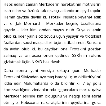
Həbs edilən zaman Merkaderin hərəkətinin motivlərini
izah edən və özünü tək qisasçı adlandıran qeyd tapılır.
Həmin qeyddə deyilir ki, Trotski inqilaba xəyanət edib
və o, Jak Mornard - Merkader keçmiş təxəllüsünə
qayıdır - lider kimi ondan məyus olub. Guya o, əmin
olub ki, lider yalnız öz zövqü üçün yaşayır və trotskiist
fəallardan şəxsi məqsədləri üçün istifadə edir. Sonra o
da aydın olub ki, bu qeydləri ona Trotskini gözdən
salmaq və ən əsası onun qətlində SSRİ-nin rolunu
gizlətmək üçün NKVD hazırlayıb.
Daha sonra yeni versiya ortaya çıxır. Merkader
Trotskini Silviyadan ayırmaq istədiyi üçün öldürdüyünü
iddia edir. Məlumatlarda o da bildirilir ki, 7 ay polis
komissarlığının zindanlarında işgəncələrə məruz qalsa
Merkader əslində kim olduğunu və həqiqi adını etiraf
etməyib. Həbsxana nəzarətçilərinin qeydlərinə görə,