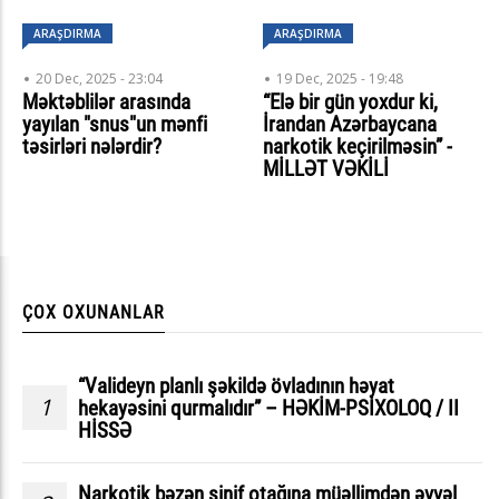
ARAŞDIRMA
ARAŞDIRMA
20 Dec, 2025 - 23:04
19 Dec, 2025 - 19:48
Məktəblilər arasında
“Elə bir gün yoxdur ki,
yayılan "snus"un mənfi
İrandan Azərbaycana
təsirləri nələrdir?
narkotik keçirilməsin” -
MİLLƏT VƏKİLİ
ÇOX OXUNANLAR
“Valideyn planlı şəkildə övladının həyat
1
hekayəsini qurmalıdır” – HƏKİM-PSİXOLOQ / II
HİSSƏ
Narkotik bəzən sinif otağına müəllimdən əvvəl