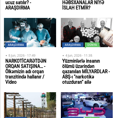
ucuz satılır? -
HƏBSXANALAR NİYƏ
ARAŞDIRMA
İSLAH ETMİR?
ARAŞDIRMA
ARAŞDIRMA
DÜNYA
8 Jun, 2026 - 17:49
4 Jun, 2026 - 11:38
NARKOTİCARƏTDƏN
Yüzminlərlə insanın
ORQAN SATIŞINA… -
ölümü üzərindən
Ölkəmizin adı orqan
qazanılan MİLYARDLAR -
tranzitində hallanır /
ABŞ-ı "narkotikə
Video
otuzduran" ailə