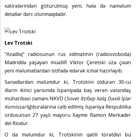
xatirələrindən götürülmüş yeni, hələ də naməlum
detallar dərc olunmaqdadır.
Lev Trotski
"Azadlıq" radiosunun rus xidmətinin (radiosvoboda)
Madriddə yaşayan müəllifi Viktor Çeretski üzə çıxan
yeni məlumatlardan istifadə edərək
icmal
hazırlayıb.
Sənədlərdən məlumdur ki, Trotskini öldürən 30-cu
illərin ikinci yarısında İspaniyada baş verən vətəndaş
müharibəsi zamanı NKVD (
Sovet İttifaqı Xalq Daxili İşlər
Komissarlığı
)sıralarına cəlb edilmiş İspaniya Respublika
ordusunun 27 yaşlı mayoru Xayme Ramon Merkader
del Riodur.
O da məlumdur ki, Trotskinin qatili törətdiyi bu