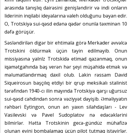
arasında tanışlıq dairəsini genişləndirir və indi onların
liderinin inqilabi ideyalarına valeh olduğunu bəyan edir.
O, Trotskiyə sui-qəsd edənə qədər onunla təxminən 10
dəfə görüşür.
Səsləndirilən digər bir ehtimala görə Merkader əvvəlcə
Trotskini öldürmək üçün təyin edilməyib. Onun
missiyasına yalnlz Trotskidə etimad qazanmaq, onun
iqamətgahında baş verən hər şeyi müşahidə etmək və
məlumatlandırmaq daxil olub. Lakin rəssam David
Siqueirosun başçılıq etdiyi bir qrup meksikalı stalinist
tərəfindən 1940-cı ilin mayında Trotskiyə qarşı uğursuz
sui-qəsd cəhdindən sonra vəziyyət dəyişib. Əməliyyatın
rəhbəri Eytingon, onun ən yaxın silahdaşları - Lev
Vasilevski və Pavel Sudoplatov nə edəcəklərini
bilmirlər. Hətta Trotskinin gecə-gündüz mühafizə
olunan evini bombalamaq üçün pilot tutmaq istəyirlər.