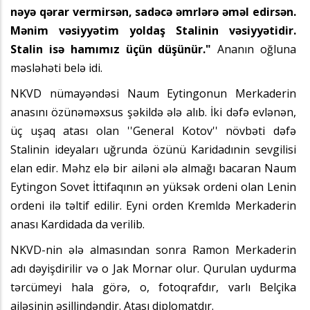
nəyə qərar vermirsən, sadəcə əmrlərə əməl edirsən.
Mənim vəsiyyətim yoldaş Stalinin vəsiyyətidir.
Stalin isə hamımız üçün düşünür."
Ananın oğluna
məsləhəti belə idi.
NKVD nümayəndəsi Naum Eytingonun Merkaderin
anasını özünəməxsus şəkildə ələ alıb. İki dəfə evlənən,
üç uşaq atası olan ''General Kotov'' növbəti dəfə
Stalinin ideyaları uğrunda özünü Karidadınin sevgilisi
elan edir. Məhz elə bir ailəni ələ almağı bacaran Naum
Eytingon Sovet İttifaqının ən yüksək ordeni olan Lenin
ordeni ilə təltif edilir. Eyni orden Kremldə Merkaderin
anası Kardidada da verilib.
NKVD-nin ələ almasından sonra Ramon Merkaderin
adı dəyişdirilir və o Jak Mornar olur. Qurulan uydurma
tərcümeyi hala görə, o, fotoqrafdır, varlı Belçika
ailəsinin əsillindəndir. Atası diplomatdır.