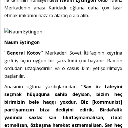
Merkadenin anası Karidadı oğluna daha çox təsir
etmək imkanını nəzərə alaraq o ələ alıb.
Naum Eytingon
''General Kotov''
Merkaderi Sovet İttifaqının xeyrinə
gizli iş üçün uyğun bir şəxs kimi çox bəyənir. Ramon
ordudan uzaqlaşdırılır və o casus kimi yetişdirilməyə
başlanılır.
Anasının oğluna yazdıqlarından:
''Sən öz taleyini
seçmək hüququna sahib deyisən, bizim heç
birimizin belə haqqı yoxdur. Biz [kommunist]
partiyamızın bizə dediyini edirik. Birdəfəlik
yadında saxla: sən fikirləşməməlisən, itaət
etməlisən, özbaşına hərəkət etməməlisən. Sən heç