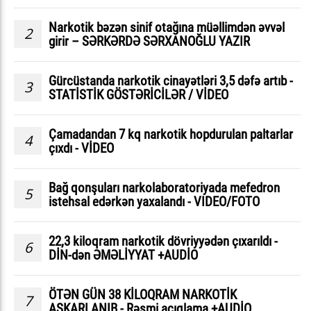
Narkotik bəzən sinif otağına müəllimdən əvvəl
2
girir – SƏRKƏRDƏ SƏRXANOĞLU YAZIR
Gürcüstanda narkotik cinayətləri 3,5 dəfə artıb -
3
STATİSTİK GÖSTƏRİCİLƏR / VİDEO
Çamadandan 7 kq narkotik hopdurulan paltarlar
4
çıxdı - VİDEO
Bağ qonşuları narkolaboratoriyada mefedron
5
istehsal edərkən yaxalandı - VIDEO/FOTO
22,3 kiloqram narkotik dövriyyədən çıxarıldı -
6
DİN-dən ƏMƏLİYYAT +AUDİO
ÖTƏN GÜN 38 KİLOQRAM NARKOTİK
7
AŞKARLANIB - Rəsmi açıqlama +AUDİO