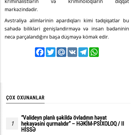
kriminalistlərin və kriminoloqların diqqət
mərkəzindədir.
Avstraliya alimlərinin apardıqları kimi tədqiqatlar bu
sahədə bilikləri genişləndirməyə və insan bədəninin
necə parçalandığını başa düşməyə kömək edir.
Facebook
Twitter
Mail.Ru
VK
Telegram
WhatsApp
ÇOX OXUNANLAR
“Valideyn planlı şəkildə övladının həyat
1
hekayəsini qurmalıdır” – HƏKİM-PSİXOLOQ / II
HİSSƏ