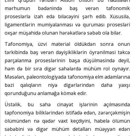
mərhumun bədənində baş verən tafonomik
proseslərlə izah edə biləcəyini şərh edib. Xüsusilə,
ligamentlərin mumiyalanması və quruması prosesləri
oxşar müşahidə olunan hərəkətlərə səbəb ola bilər.
Tafonomiya, üzvi material öldükdən sonra onun
tərkibində baş verən dəyişikliklərin öyrənilməsi təkcə
parçalanma proseslərinin başa düşülməsində deyil,
həm də bir sıra digər sahələrdə mühüm rol oynayır.
Məsələn, paleontologiyada tafonomiya elm adamlarına
bəzi qalıqların niyə digərlərindən daha yaxşı
qorunduğunu anlamağa kömək edir.
Üstəlik, bu sahə cinayət işlərinin açılmasında
tapfonomiya biliklərindən istifadə edən, zərərçəkmişin
ölümündən nə qədər vaxt keçdiyini, habelə ölümün
səbəbini və digər mühüm detalları müəyyən edən