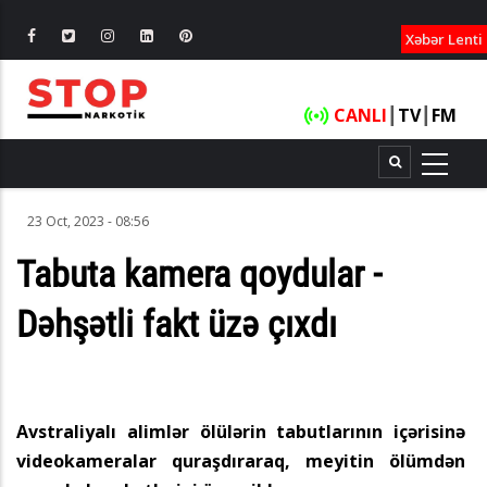
XƏBƏRLƏ
Xəbər Lenti
CANLI
┃
TV
┃
FM
23 Oct, 2023 - 08:56
Tabuta kamera qoydular -
Dəhşətli fakt üzə çıxdı
Avstraliyalı alimlər ölülərin tabutlarının içərisinə
videokameralar quraşdıraraq, meyitin ölümdən