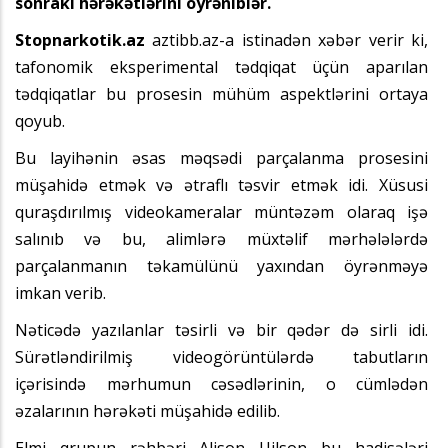
sonrakı hərəkətlərini öyrəniblər.
Stopnarkotik.az
aztibb.az-a istinadən xəbər verir ki,
tafonomik eksperimental tədqiqat üçün aparılan
tədqiqatlar bu prosesin mühüm aspektlərini ortaya
qoyub.
Bu layihənin əsas məqsədi parçalanma prosesini
müşahidə etmək və ətraflı təsvir etmək idi. Xüsusi
quraşdırılmış videokameralar müntəzəm olaraq işə
salınıb və bu, alimlərə müxtəlif mərhələlərdə
parçalanmanın təkamülünü yaxından öyrənməyə
imkan verib.
Nəticədə yazılanlar təsirli və bir qədər də sirli idi.
Sürətləndirilmiş videogörüntülərdə tabutların
içərisində mərhumun cəsədlərinin, o cümlədən
əzalarının hərəkəti müşahidə edilib.
Elmi qrupun rəhbəri Alison Uilson bu hadisələri