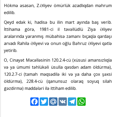
Hökmə əsasən, Z.Əliyev ömürlük azadlıqdan məhrum
edilib.
Qeyd edək ki, hadisə bu ilin mart ayında baş verib.
İttihama görə, 1981-ci il təvəllüdlü Ziya Əliyev
aralarında yaranmış mübahisə zamanı bıçaqla qardaşı
arvadı Rahilə Əliyevi və onun oğlu Bəhruz Əliyevi qətlə
yetirib.
O, Cinayət Məcəlləsinin 120.2.4-cü (xüsusi amansızlıqla
və ya ümumi təhlükəli üsulla qəsdən adam öldürmə),
120.2.7-ci (tamah məqsədilə iki və ya daha çox şəxsi
öldürmə), 228.4-cü (qanunsuz olaraq soyuq silah
gəzdirmə) maddələri ilə ittiham edilib.
Facebook
Twitter
Mail.Ru
VK
Telegram
WhatsApp