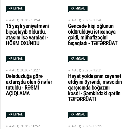
KRİMİNAL
KRİMİNAL
4 Aug, 2026 - 13:54
4 Aug, 2026 - 13:40
15 yaşlı yeniyetməni
Gəncədə kişi oğlunun
bıçaqlayıb öldürdü,
öldürüldüyü istixanaya
atasını isə yaraladı -
gəldi, mühafizəçini
HÖKM OXUNDU
bıçaqladı - TƏFƏRRÜAT
KRİMİNAL
KRİMİNAL
4 Aug, 2026 - 13:27
4 Aug, 2026 - 12:21
Dələduzluğa görə
Həyat yoldaşının xəyanət
axtarışda olan 5 nəfər
etdiyini öyrəndi, məscidin
tutuldu - RƏSMİ
qarşısında boğazını
AÇIQLAMA
kəsdi - Şəmkirdəki qətlin
TƏFƏRRÜATI
KRİMİNAL
KRİMİNAL
4 Aug, 2026 - 10:52
4 Aug, 2026 - 09:59