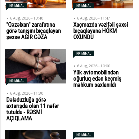
KRİMİNAL
KRİMİNAL
6 Aug, 2026 - 13:40
6 Aug, 2026 - 11:47
"Qəzəlxan" zarafatına
Xaçmazda vəzifəli şəxsi
görə tanışını bıçaqlayan
bıçaqlayana HÖKM
şəxsə AĞIR CƏZA
OXUNDU
KRİMİNAL
6 Aug, 2026 - 10:00
Yük avtomobilindən
oğurluq edən keçmiş
KRİMİNAL
məhkum saxlanıldı
6 Aug, 2026 - 11:30
Dələduzluğa görə
axtarışda olan 11 nəfər
tutuldu - RƏSMİ
AÇIQLAMA
KRİMİNAL