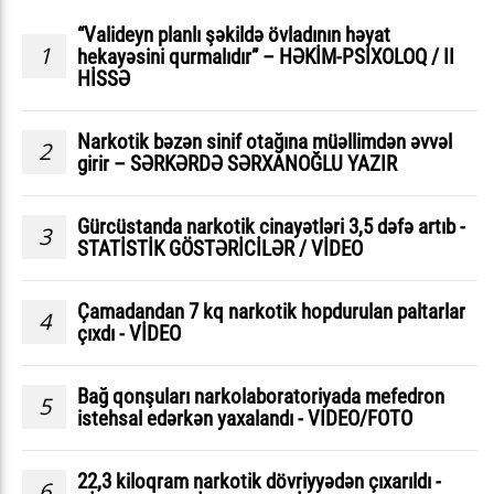
“Valideyn planlı şəkildə övladının həyat
1
hekayəsini qurmalıdır” – HƏKİM-PSİXOLOQ / II
HİSSƏ
Narkotik bəzən sinif otağına müəllimdən əvvəl
2
girir – SƏRKƏRDƏ SƏRXANOĞLU YAZIR
Gürcüstanda narkotik cinayətləri 3,5 dəfə artıb -
3
STATİSTİK GÖSTƏRİCİLƏR / VİDEO
Çamadandan 7 kq narkotik hopdurulan paltarlar
4
çıxdı - VİDEO
Bağ qonşuları narkolaboratoriyada mefedron
5
istehsal edərkən yaxalandı - VIDEO/FOTO
22,3 kiloqram narkotik dövriyyədən çıxarıldı -
6