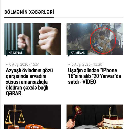
BÖLMƏNIN XƏBƏRLƏRI
KRİMİNAL
KRİMİNAL
6 Aug, 2026 - 15:51
6 Aug, 2026 - 15:20
Azyaşlı övladının gözü
Uşağın əlindən "iPhone
qarşısında arvadını
16"sını alıb "20 Yanvar"da
xüsusi amansızlıqla
satdı - VİDEO
öldürən şəxslə bağlı
QƏRAR