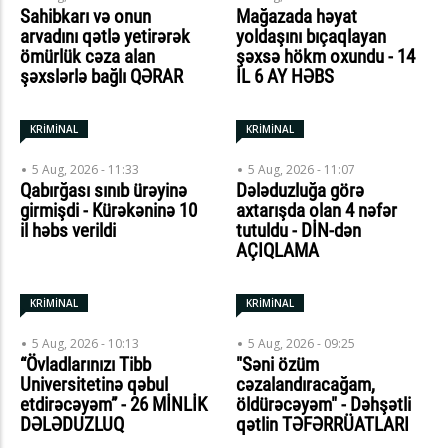
Sahibkarı və onun
Mağazada həyat
arvadını qətlə yetirərək
yoldaşını bıçaqlayan
ömürlük cəza alan
şəxsə hökm oxundu - 14
şəxslərlə bağlı QƏRAR
İL 6 AY HƏBS
KRİMİNAL
KRİMİNAL
5 Aug, 2026 - 11:33
5 Aug, 2026 - 11:07
Qabırğası sınıb ürəyinə
Dələduzluğa görə
girmişdi - Kürəkəninə 10
axtarışda olan 4 nəfər
il həbs verildi
tutuldu - DİN-dən
AÇIQLAMA
KRİMİNAL
KRİMİNAL
5 Aug, 2026 - 10:13
5 Aug, 2026 - 09:25
“Övladlarınızı Tibb
"Səni özüm
Universitetinə qəbul
cəzalandıracağam,
etdirəcəyəm” - 26 MİNLİK
öldürəcəyəm" - Dəhşətli
DƏLƏDUZLUQ
qətlin TƏFƏRRÜATLARI