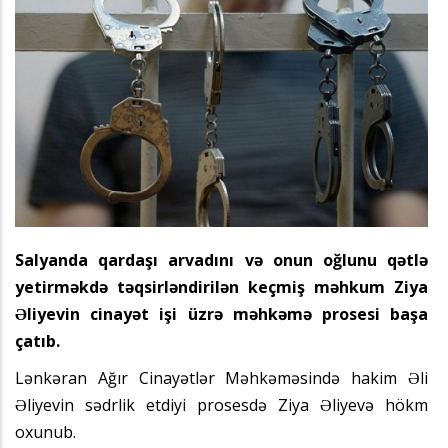
Salyanda qardaşı arvadını və onun oğlunu qətlə
yetirməkdə təqsirləndirilən keçmiş məhkum Ziya
Əliyevin cinayət işi üzrə məhkəmə prosesi başa
çatıb.
Lənkəran Ağır Cinayətlər Məhkəməsində hakim Əli
Əliyevin sədrlik etdiyi prosesdə Ziya Əliyevə hökm
oxunub.