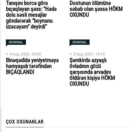
Tanışını borca görə
Dostunun ölümünə
bıçaqlayan şəxs: “Hədə
səbəb olan şəxsə HÖKM
dolu səsli mesajlar
OXUNDU
göndərərək “boynunu
üzəcəyəm” deyirdi”
KRİMİNAL
KRİMİNAL
4 Aug, 2026 - 09:30
3 Aug, 2026 - 16:19
Binəqədidə yeniyetməyə
Şəmkirdə azyaşlı
həmyaşıdı tərəfindən
övladının gözü
BIÇAQLANDI
qarşısında arvadını
öldürən kişiyə HÖKM
OXUNDU
ÇOX OXUNANLAR