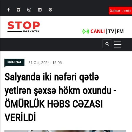
XƏBƏRLƏ
Xəbər Lenti
CANLI
┃
TV
┃
FM
KRİMİNAL
31 Oct, 2024 - 15:06
Salyanda iki nəfəri qətlə
yetirən şəxsə hökm oxundu -
ÖMÜRLÜK HƏBS CƏZASI
VERİLDİ