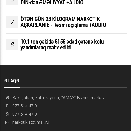
DİN-dən ƏMƏLİYYAT +AUDİO
ÖTƏN GÜN 23 KİLOQRAM NARKOTİK
7
AŞKARLANIB - Rəsmi açıqlama +AUDIO
10,1 ton çəkidə 5156 ədəd çətənə kolu
8
yandırılaraq məhv edildi
ƏLAQƏ
Bakı şəhəri, Xətai rayonu, “AMAY” Biznes mərkəzi.
077 514 47 01
077 514 47 01
narkotik.az@mail.ru