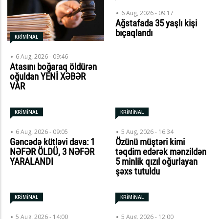
6 Aug, 2026 - 09:17
Ağstafada 35 yaşlı kişi
bıçaqlandı
KRİMİNAL
6 Aug, 2026 - 09:46
Atasını boğaraq öldürən
oğuldan YENİ XƏBƏR
VAR
KRİMİNAL
KRİMİNAL
6 Aug, 2026 - 09:05
5 Aug, 2026 - 16:34
Gəncədə kütləvi dava: 1
Özünü müştəri kimi
NƏFƏR ÖLDÜ, 3 NƏFƏR
təqdim edərək mənzildən
YARALANDI
5 minlik qızıl oğurlayan
şəxs tutuldu
KRİMİNAL
KRİMİNAL
5 Aug, 2026 - 14:00
5 Aug, 2026 - 12:00