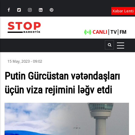
XƏBƏRLƏ
Xəbər Lenti
CANLI
┃
TV
┃
FM
15 May, 2023 - 09:02
Putin Gürcüstan vətəndaşları
üçün viza rejimini ləğv etdi