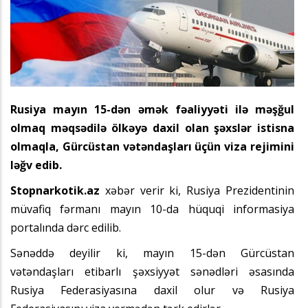
Rusiya mayın 15-dən əmək fəaliyyəti ilə məşğul
olmaq məqsədilə ölkəyə daxil olan şəxslər istisna
olmaqla, Gürcüstan vətəndaşları üçün viza rejimini
ləğv edib.
Stopnarkotik.az
xəbər verir ki, Rusiya Prezidentinin
müvafiq fərmanı mayın 10-da hüquqi informasiya
portalında dərc edilib.
Sənəddə deyilir ki, mayın 15-dən Gürcüstan
vətəndaşları etibarlı şəxsiyyət sənədləri əsasında
Rusiya Federasiyasına daxil olur və Rusiya