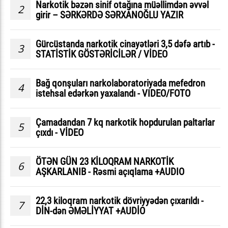
Narkotik bəzən sinif otağına müəllimdən əvvəl
2
girir – SƏRKƏRDƏ SƏRXANOĞLU YAZIR
Gürcüstanda narkotik cinayətləri 3,5 dəfə artıb -
3
STATİSTİK GÖSTƏRİCİLƏR / VİDEO
Bağ qonşuları narkolaboratoriyada mefedron
4
istehsal edərkən yaxalandı - VIDEO/FOTO
Çamadandan 7 kq narkotik hopdurulan paltarlar
5
çıxdı - VİDEO
ÖTƏN GÜN 23 KİLOQRAM NARKOTİK
6
AŞKARLANIB - Rəsmi açıqlama +AUDIO
22,3 kiloqram narkotik dövriyyədən çıxarıldı -
7
DİN-dən ƏMƏLİYYAT +AUDİO