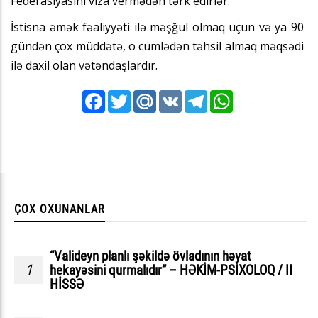
Federasiyasını viza vermədən tərk edirlər.
İstisna əmək fəaliyyəti ilə məşğul olmaq üçün və ya 90
gündən çox müddətə, o cümlədən təhsil almaq məqsədi
ilə daxil olan vətəndaşlardır.
Facebook
Twitter
Mail.Ru
VK
Telegram
WhatsApp
ÇOX OXUNANLAR
“Valideyn planlı şəkildə övladının həyat
1
hekayəsini qurmalıdır” – HƏKİM-PSİXOLOQ / II
HİSSƏ