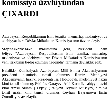
komissiya üzvlüyündən
ÇIXARDI
Azərbaycan Respublikasının Elm, texnika, memarlıq, mədəniyyət və
ədəbiyyat üzrə Dövlət Mükafatları Komissiyasının üzvləri dəyişib.
Stopnarkotik.az
-ın məlumatına görə, Prezident İlham
Əliyev “Azərbaycan Respublikasının Elm, texnika, memarlıq,
mədəniyyət və ədəbiyyat üzrə Dövlət Mükafatları Komissiyasının
yeni tərkibinin təsdiq edilməsi haqqında” fərmana dəyişiklik edib.
Beləliklə, Komissiyada Azərbaycan Milli Elmlər Akademiyasının
prezidenti qismində təmsil olunmuş Ramiz Mehdiyevi
Akademiyanın hazırkı prezidenti İsa Həbibbəyli, mədəniyyət naziri
kimi təmsil olunmuş Əbülfəs Qarayevi Adil Kərimli, səhiyyə naziri
kimi təmsil olunmuş Oqtay Şirəliyevi Teymur Musayev, elm və
təhsil naziri kimi təmsil olunmuş Ceyhun Bayramovu Emin
Əmrullayev əvəzləyib.