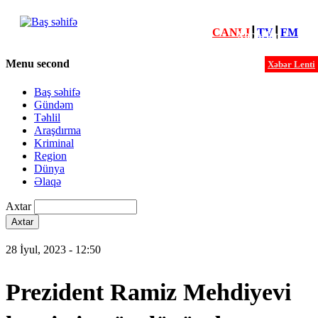
CANLI
┃
TV
┃
FM
Xəbərlər
Menu second
Xəbər Lenti
Baş səhifə
Gündəm
Təhlil
Araşdırma
Kriminal
Region
Dünya
Əlaqə
Axtar
28 İyul, 2023 - 12:50
Prezident Ramiz Mehdiyevi