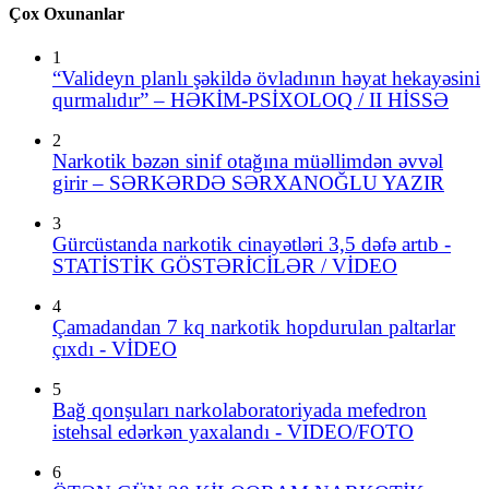
Çox Oxunanlar
1
“Valideyn planlı şəkildə övladının həyat hekayəsini
qurmalıdır” – HƏKİM-PSİXOLOQ / II HİSSƏ
2
Narkotik bəzən sinif otağına müəllimdən əvvəl
girir – SƏRKƏRDƏ SƏRXANOĞLU YAZIR
3
Gürcüstanda narkotik cinayətləri 3,5 dəfə artıb -
STATİSTİK GÖSTƏRİCİLƏR / VİDEO
4
Çamadandan 7 kq narkotik hopdurulan paltarlar
çıxdı - VİDEO
5
Bağ qonşuları narkolaboratoriyada mefedron
istehsal edərkən yaxalandı - VIDEO/FOTO
6