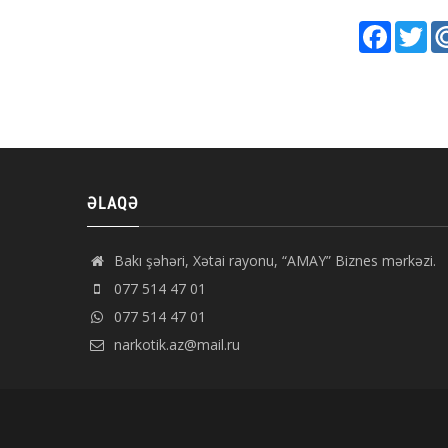
Faceboo
Twi
ƏLAQƏ
Bakı şəhəri, Xətai rayonu, “AMAY” Biznes mərkəzi.
077 514 47 01
077 514 47 01
narkotik.az@mail.ru