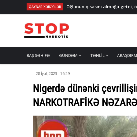
Oğlunun qisasını almağa getdi
QAYNAR XƏBƏRLƏR
65,7 KİLOQRAM NARKOTİK, 1500 
Ötən gün 12200 ədəd çətənə kol
NARKOTİKLƏ ƏLAQƏDAR 15 NƏFƏR S
Taksidən pul və bank kartları oğu
MAIN
NAVIGATION
BAŞ SƏHIFƏ
GÜNDƏM
TƏHLIL
ARAŞDIR
28 İyul, 2023 - 16:29
Nigerdə dünənki çevrillişi
NARKOTRAFİKƏ NƏZARƏ