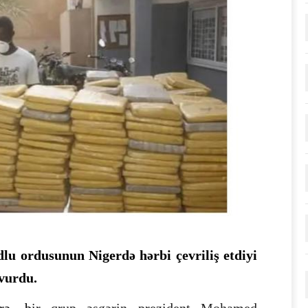
lu ordusunun Nigerdə hərbi çevriliş etdiyi
vurdu.
rə, b
ir qrup əsgərin prezident Mohamed