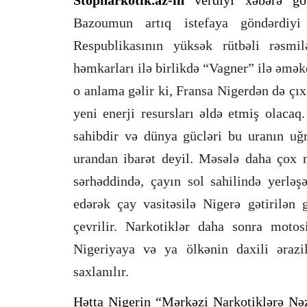
Bazoumun artıq istefaya göndərdiyi
Respublikasının yüksək rütbəli rəsmi
həmkarları ilə birlikdə “Vagner” ilə əmək
o anlama gəlir ki, Fransa Nigerdən də çıx
yeni enerji resursları əldə etmiş olacaq.
sahibdir və dünya gücləri bu uranın u
urandan ibarət deyil. Məsələ daha çox n
sərhəddində, çayın sol sahilində yerləş
edərək çay vasitəsilə Nigerə gətirilən 
çevrilir. Narkotiklər daha sonra motosi
Nigeriyaya və ya ölkənin daxili ərazi
saxlanılır.
Hətta Nigerin “Mərkəzi Narkotiklərə Nə