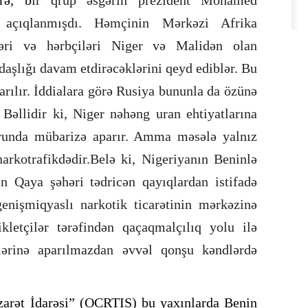
 açıqlanmışdı. Həmçinin Mərkəzi Afrika
ləri və hərbçiləri Niger və Malidən olan
daşlığı davam etdirəcəklərini qeyd ediblər. Bu
arılır. İddialara görə Rusiya bununla da özünə
 Bəllidir ki, Niger nəhəng uran ehtiyatlarına
ğrunda mübarizə aparır. Amma məsələ yalnız
arkotrafikdədir.Belə ki, Nigeriyanın Beninlə
ən Qaya şəhəri tədricən qayıqlardan istifadə
genişmiqyaslı narkotik ticarətinin mərkəzinə
kletçilər tərəfindən qaçaqmalçılıq yolu ilə
lərinə aparılmazdan əvvəl qonşu kəndlərdə
zarət İdarəsi” (OCRTIS) bu yaxınlarda Benin