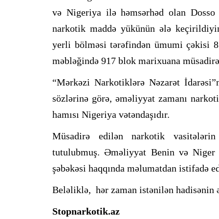
və Nigeriya ilə həmsərhəd olan Dosso 
narkotik maddə yükünün ələ keçirildiy
yerli bölməsi tərəfindən ümumi çəkisi 
məbləğində 917 blok marixuana müsadirə 
“Mərkəzi Narkotiklərə Nəzarət İdarəsi
sözlərinə görə, əməliyyat zamanı narkoti
hamısı Nigeriya vətəndaşıdır.
Müsadirə edilən narkotik vasitələrin
tutulubmuş. Əməliyyat Benin və Niger ar
şəbəkəsi haqqında məlumatdan istifadə edi
Beləliklə, hər zaman istənilən hadisənin ə
Stopnarkotik.az