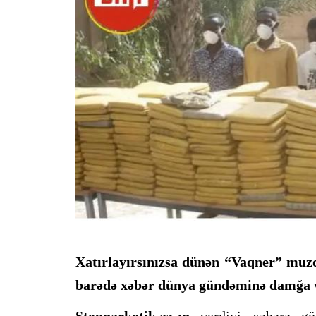
Xatırlayırsınızsa dünən “Vaqner” muzd
barədə xəbər dünya gündəminə damğa 
Stopnarkotik.az-ın
verdiyi xəbərə gö