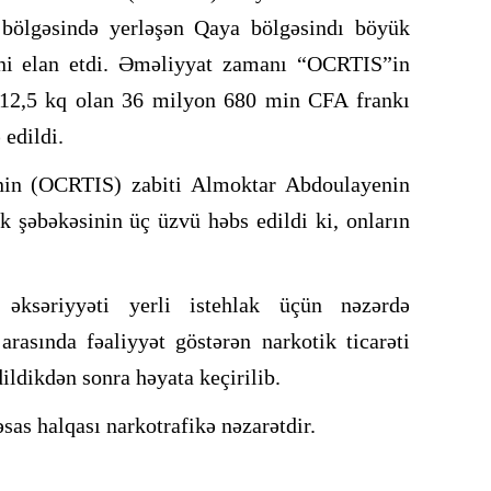
bölgəsində yerləşən Qaya bölgəsindı böyük
ini elan etdi. Əməliyyat zamanı “OCRTIS”in
812,5 kq olan 36 milyon 680 min CFA frankı
edildi.
”nin (OCRTIS) zabiti Almoktar Abdoulayenin
k şəbəkəsinin üç üzvü həbs edildi ki, onların
 əksəriyyəti yerli istehlak üçün nəzərdə
asında fəaliyyət göstərən narkotik ticarəti
ldikdən sonra həyata keçirilib.
sas halqası narkotrafikə nəzarətdir.