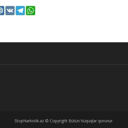
k
tter
Mail.Ru
VK
Telegram
WhatsApp
StopNarkotik.az © Copyright Bütün hüquqlar qorunur.