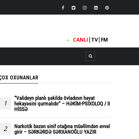
CANLI
┃
TV
┃
FM
ÇOX OXUNANLAR
“Valideyn planlı şəkildə övladının həyat
1
hekayəsini qurmalıdır” – HƏKİM-PSİXOLOQ / II
HİSSƏ
Narkotik bəzən sinif otağına müəllimdən əvvəl
2
girir – SƏRKƏRDƏ SƏRXANOĞLU YAZIR