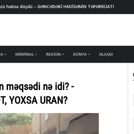
, özü həbsə düşdü – GƏNCƏDƏKİ HADİSƏNİN TƏFƏRRÜATI
ƏDƏD HƏB AŞKARLANDI - Rəsmi açıqlama
u məhv edildi - DİN-dən AÇIQLAMA
AXLANILDI - 3 nəfərdə silah aşkarlandı
rlayan şəxs saxlanıldı
MA
KRIMINAL
REGION
DÜNYA
ƏLAQƏ
n məqsədi nə idi? -
T, YOXSA URAN?