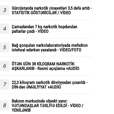
Gürcüstanda narkotik cinayətləri 3,5 dəfə artıb -
3
STATİSTİK GÖSTƏRİCİLƏR / VİDEO
Çamadandan 7 kq narkotik hopdurulan
4
paltarlar çıxdı - VİDEO
Bağ qonşuları narkolaboratoriyada mefedron
5
istehsal edərkən yaxalandı - VIDEO/FOTO
ÖTƏN GÜN 38 KİLOQRAM NARKOTİK
6
AŞKARLANIB - Rəsmi açıqlama +AUDİO
22,3 kiloqram narkotik dövriyyədən çıxarıldı -
7
DİN-dən ƏMƏLİYYAT +AUDİO
Bakının mərkəzində obyekt yanır:
8
VƏTƏNDAŞLAR TƏXLİYƏ EDİLDİ - VİDEO /
YENİLƏNİB