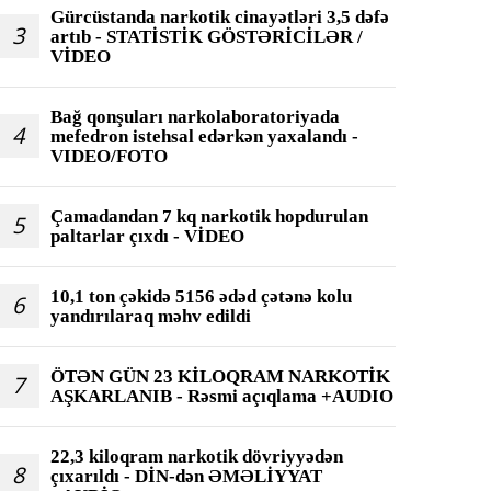
Gürcüstanda narkotik cinayətləri 3,5 dəfə
3
artıb - STATİSTİK GÖSTƏRİCİLƏR /
VİDEO
Bağ qonşuları narkolaboratoriyada
4
mefedron istehsal edərkən yaxalandı -
VIDEO/FOTO
Çamadandan 7 kq narkotik hopdurulan
5
paltarlar çıxdı - VİDEO
10,1 ton çəkidə 5156 ədəd çətənə kolu
6
yandırılaraq məhv edildi
ÖTƏN GÜN 23 KİLOQRAM NARKOTİK
7
AŞKARLANIB - Rəsmi açıqlama +AUDIO
22,3 kiloqram narkotik dövriyyədən
8
çıxarıldı - DİN-dən ƏMƏLİYYAT