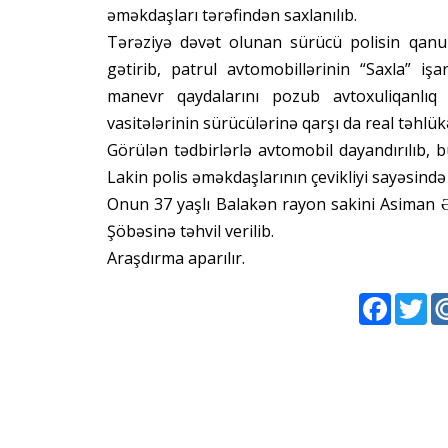
əməkdaşları tərəfindən saxlanılıb.
Tərəziyə dəvət olunan sürücü polisin qanu
gətirib, patrul avtomobillərinin “Saxla” 
manevr qaydalarını pozub avtoxuliqanlıq 
vasitələrinin sürücülərinə qarşı da real təhlük
Görülən tədbirlərlə avtomobil dayandırılıb
Lakin polis əməkdaşlarının çevikliyi sayəsində 
Onun 37 yaşlı Balakən rayon sakini Asiman 
Şöbəsinə təhvil verilib.
Araşdırma aparılır.
Faceboo
Twi