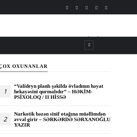
CANLI
┃
TV
┃
FM
ÇOX OXUNANLAR
“Valideyn planlı şəkildə övladının həyat
1
hekayəsini qurmalıdır” – HƏKİM-
PSİXOLOQ / II HİSSƏ
Narkotik bəzən sinif otağına müəllimdən
2
əvvəl girir – SƏRKƏRDƏ SƏRXANOĞLU
YAZIR