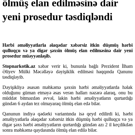
ölmüş elan edilməsinə dair
yeni prosedur təsdiqləndi
Hərbi əməliyyatlarla əlaqədar xəbərsiz itkin düşmüş hərbi
qulluqçu və ya digər şəxsin ölmüş elan edilməsinə dair yeni
prosedur müəyyənləşib.
Stopnarkotik.az
xəbər verir ki, bununla bağlı Prezident İlham
Əliyev Mülki Məcəlləyə dəyişiklik edilməsi haqqında Qanunu
təsdiqləyib.
Dəyişikliyə əsasən məhkəmə şəxsin hərbi əməliyyatlarda həlak
olduğunu güman etməyə əsas verən halları nəzərə alaraq, onu bu
müddət bitməzdən əvvəl, lakin hərbi əməliyyatların qurtardığı
gündən 6 aydan tez olmayaraq ölmüş elan edə bilər.
Qanunun indiyə qədərki variantında isə qeyd edilirdi ki, hərbi
əməliyyatlarla əlaqədar xəbərsiz itkin düşmüş hərbi qulluqçu və ya
digər şəxs hərbi əməliyyatların qurtardığı gündən azı 2 il keçdikdən
sonra məhkəmə qaydasında ölmüş elan edilə bilər.