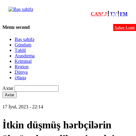
CANLI
┃
TV
┃
FM
Xəbərlər
Menu second
Xəbər Lenti
Baş səhifə
Gündəm
Təhlil
Araşdırma
Kriminal
Region
Dünya
Əlaqə
Axtar
17 İyul, 2023 - 22:14
İtkin düşmüş hərbçilərin