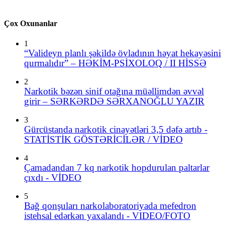
Çox Oxunanlar
1
“Valideyn planlı şəkildə övladının həyat hekayəsini
qurmalıdır” – HƏKİM-PSİXOLOQ / II HİSSƏ
2
Narkotik bəzən sinif otağına müəllimdən əvvəl
girir – SƏRKƏRDƏ SƏRXANOĞLU YAZIR
3
Gürcüstanda narkotik cinayətləri 3,5 dəfə artıb -
STATİSTİK GÖSTƏRİCİLƏR / VİDEO
4
Çamadandan 7 kq narkotik hopdurulan paltarlar
çıxdı - VİDEO
5
Bağ qonşuları narkolaboratoriyada mefedron
istehsal edərkən yaxalandı - VIDEO/FOTO