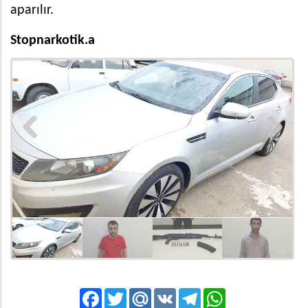
aparılır.
Stopnarkotik.a
Previous
Next
Facebook
Twitter
Mail.Ru
VK
Telegram
WhatsApp