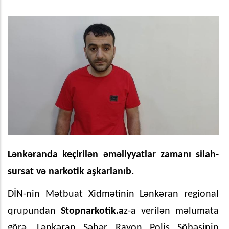
Lənkəranda keçirilən əməliyyatlar zamanı silah-
sursat və narkotik aşkarlanıb.
DİN-nin Mətbuat Xidmətinin Lənkəran regional
qrupundan
Stopnarkotik.a
z-a verilən məlumata
görə, Lənkəran Şəhər Rayon Polis Şöbəsinin