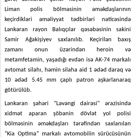
Liman polis bölməsinin əməkdaşlarının
keçirdikləri əməliyyat tədbirləri nəticəsində
Lənkəran rayon Balıqçılar qəsəbəsinin sakini
Samir Ağakişiyev saxlanılıb. Keçirilən baxış
zamanı onun üzərindən heroin və
metamfetamin, yaşadığı evdən isə AK-74 markalı
avtomat silahı, həmin silaha aid 1 ədəd daraq və
10 ədəd 5.45 mm çaplı patron aşkarlanaraq
götürülüb.
Lənkəran şəhəri "Ləvəngi dairəsi" ərazisində
xidmət aparan şöbənin dövlət yol polisi
bölməsinin əməkdaşları tərəfindən saxlanılan
“Kia Optima” markalı avtomobilin sürücüsünün