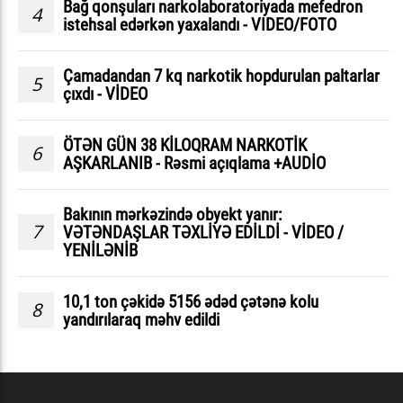
Bağ qonşuları narkolaboratoriyada mefedron
4
istehsal edərkən yaxalandı - VIDEO/FOTO
Çamadandan 7 kq narkotik hopdurulan paltarlar
5
çıxdı - VİDEO
ÖTƏN GÜN 38 KİLOQRAM NARKOTİK
6
AŞKARLANIB - Rəsmi açıqlama +AUDİO
Bakının mərkəzində obyekt yanır:
7
VƏTƏNDAŞLAR TƏXLİYƏ EDİLDİ - VİDEO /
YENİLƏNİB
10,1 ton çəkidə 5156 ədəd çətənə kolu
8
yandırılaraq məhv edildi