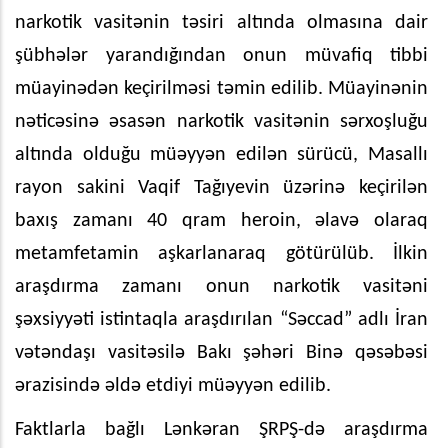
narkotik vasitənin təsiri altında olmasına dair
şübhələr yarandığından onun müvafiq tibbi
müayinədən keçirilməsi təmin edilib. Müayinənin
nəticəsinə əsasən narkotik vasitənin sərxoşluğu
altında olduğu müəyyən edilən sürücü, Masallı
rayon sakini Vaqif Tağıyevin üzərinə keçirilən
baxış zamanı 40 qram heroin, əlavə olaraq
metamfetamin aşkarlanaraq götürülüb. İlkin
araşdırma zamanı onun narkotik vasitəni
şəxsiyyəti istintaqla araşdırılan “Səccad” adlı İran
vətəndaşı vasitəsilə Bakı şəhəri Binə qəsəbəsi
ərazisində əldə etdiyi müəyyən edilib.
Faktlarla bağlı Lənkəran ŞRPŞ-də araşdırma