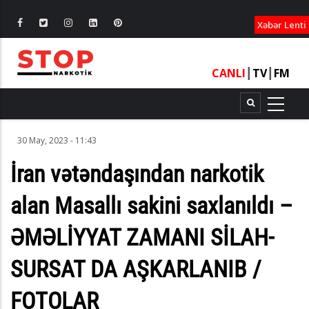
XƏBƏRLƏ
Xəbər Lenti
CANLI
┃
TV
┃
FM
30 May, 2023 - 11:43
İran vətəndaşından narkotik
alan Masallı sakini saxlanıldı –
ƏMƏLİYYAT ZAMANI SİLAH-
SURSAT DA AŞKARLANIB /
FOTOLAR