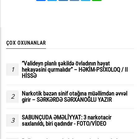
ÇOX OXUNANLAR
“Valideyn planlı şəkildə övladının həyat
1
hekayəsini qurmalıdır” – HƏKİM-PSİXOLOQ / II
HİSSƏ
Narkotik bəzən sinif otağına müəllimdən əvvəl
2
girir – SƏRKƏRDƏ SƏRXANOĞLU YAZIR
SABUNÇUDA ƏMƏLİYYAT: 3 narkotacir
3
saxlanıldı, biri qadındır - FOTO/VİDEO