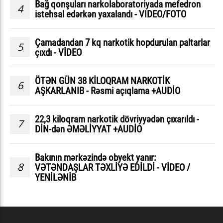
Bağ qonşuları narkolaboratoriyada mefedron
4
istehsal edərkən yaxalandı - VIDEO/FOTO
Çamadandan 7 kq narkotik hopdurulan paltarlar
5
çıxdı - VİDEO
ÖTƏN GÜN 38 KİLOQRAM NARKOTİK
6
AŞKARLANIB - Rəsmi açıqlama +AUDİO
22,3 kiloqram narkotik dövriyyədən çıxarıldı -
7
DİN-dən ƏMƏLİYYAT +AUDİO
Bakının mərkəzində obyekt yanır:
8
VƏTƏNDAŞLAR TƏXLİYƏ EDİLDİ - VİDEO /
YENİLƏNİB