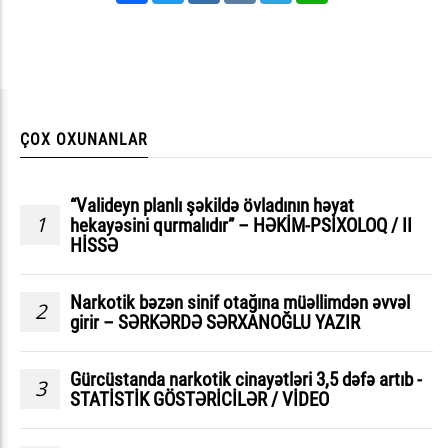
ÇOX OXUNANLAR
“Valideyn planlı şəkildə övladının həyat
1
hekayəsini qurmalıdır” – HƏKİM-PSİXOLOQ / II
HİSSƏ
Narkotik bəzən sinif otağına müəllimdən əvvəl
2
girir – SƏRKƏRDƏ SƏRXANOĞLU YAZIR
Gürcüstanda narkotik cinayətləri 3,5 dəfə artıb -
3
STATİSTİK GÖSTƏRİCİLƏR / VİDEO