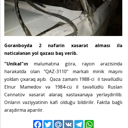
Goranboyda 2 nəfərin xəsarət alması ilə
nəticələnən yol qəzası baş verib.
"Unikal"ın
məlumatına görə, rayon ərazisində
hərəkətdə olan "QAZ-3110" markalı minik maşını
yoldan çıxaraq aşıb. Qəza zamanı 1988-ci il təvəllüdlü
Elnur Mamedov və 1984-cü il təvəllüdlü Ruslan
Cənnətov xəsarət alaraq xəstəxanaya yerləşdirilib.
Onların vəziyyətinin kafi olduğu bildirilir. Faktla bağlı
araşdırma aparılır.
Facebook
Twitter
Mail.Ru
VK
Telegram
WhatsApp