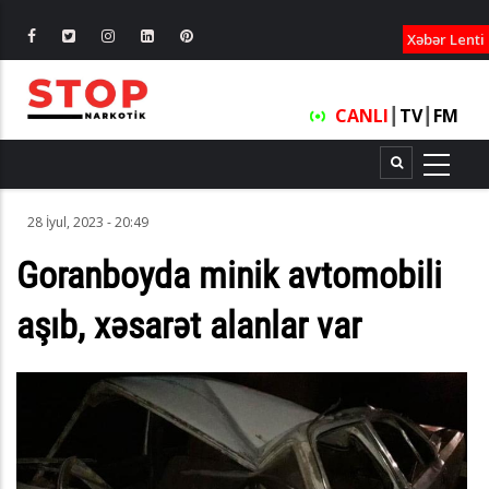
XƏBƏRLƏ
Xəbər Lenti
CANLI
┃
TV
┃
FM
28 İyul, 2023 - 20:49
Goranboyda minik avtomobili
aşıb, xəsarət alanlar var