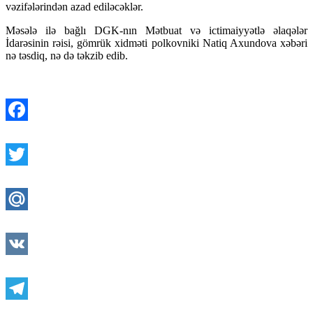
vəzifələrindən azad ediləcəklər.
Məsələ ilə bağlı DGK-nın Mətbuat və ictimaiyyətlə əlaqələr
İdarəsinin rəisi, gömrük xidməti polkovniki Natiq Axundova xəbəri
nə təsdiq, nə də təkzib edib.
Facebook
Twitter
Mail.Ru
VK
Telegram