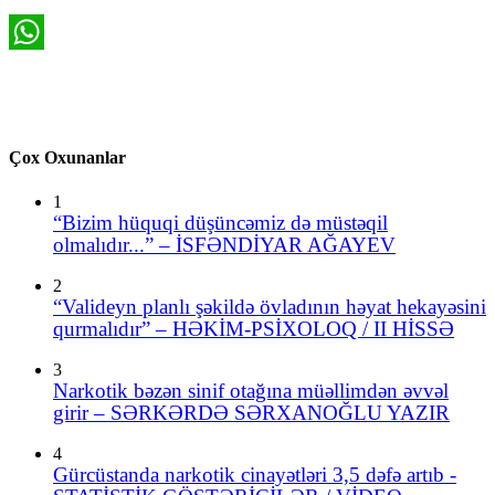
WhatsApp
Çox Oxunanlar
1
“Bizim hüquqi düşüncəmiz də müstəqil
olmalıdır...” – İSFƏNDİYAR AĞAYEV
2
“Valideyn planlı şəkildə övladının həyat hekayəsini
qurmalıdır” – HƏKİM-PSİXOLOQ / II HİSSƏ
3
Narkotik bəzən sinif otağına müəllimdən əvvəl
girir – SƏRKƏRDƏ SƏRXANOĞLU YAZIR
4
Gürcüstanda narkotik cinayətləri 3,5 dəfə artıb -