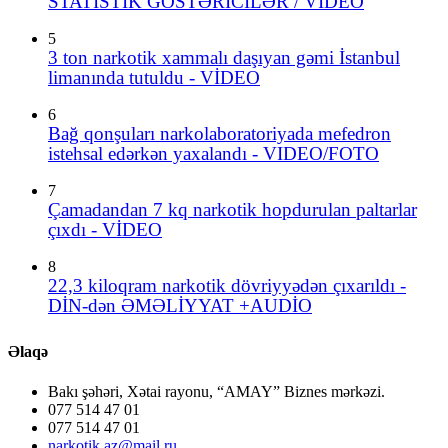
STATİSTİK GÖSTƏRİCİLƏR / VİDEO
5
3 ton narkotik xammalı daşıyan gəmi İstanbul
limanında tutuldu - VİDEO
6
Bağ qonşuları narkolaboratoriyada mefedron
istehsal edərkən yaxalandı - VIDEO/FOTO
7
Çamadandan 7 kq narkotik hopdurulan paltarlar
çıxdı - VİDEO
8
22,3 kiloqram narkotik dövriyyədən çıxarıldı -
DİN-dən ƏMƏLİYYAT +AUDİO
Əlaqə
Bakı şəhəri, Xətai rayonu, “AMAY” Biznes mərkəzi.
077 514 47 01
077 514 47 01
narkotik.az@mail.ru