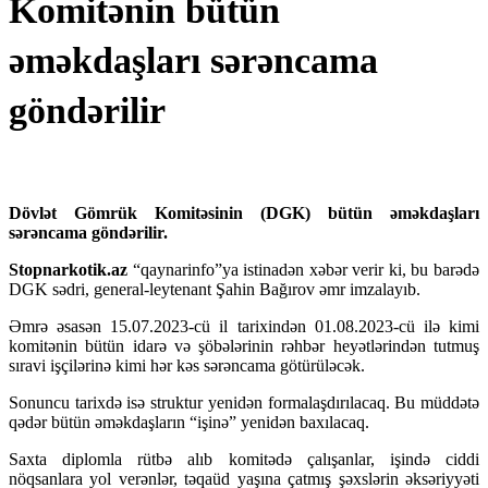
Komitənin bütün
əməkdaşları sərəncama
göndərilir
Dövlət Gömrük Komitəsinin (DGK) bütün əməkdaşları
sərəncama göndərilir.
Stopnarkotik.az
“qaynarinfo”ya istinadən xəbər verir ki, bu barədə
DGK sədri, general-leytenant Şahin Bağırov əmr imzalayıb.
Əmrə əsasən 15.07.2023-cü il tarixindən 01.08.2023-cü ilə kimi
komitənin bütün idarə və şöbələrinin rəhbər heyətlərindən tutmuş
sıravi işçilərinə kimi hər kəs sərəncama götürüləcək.
Sonuncu tarixdə isə struktur yenidən formalaşdırılacaq. Bu müddətə
qədər bütün əməkdaşların “işinə” yenidən baxılacaq.
Saxta diplomla rütbə alıb komitədə çalışanlar, işində ciddi
nöqsanlara yol verənlər, təqaüd yaşına çatmış şəxslərin əksəriyyəti