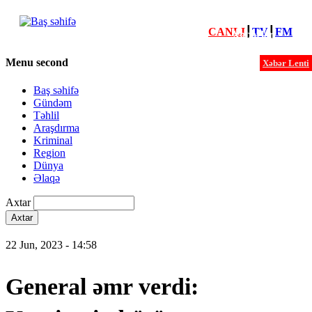
CANLI
┃
TV
┃
FM
Xəbərlər
Menu second
Xəbər Lenti
Baş səhifə
Gündəm
Təhlil
Araşdırma
Kriminal
Region
Dünya
Əlaqə
Axtar
22 Jun, 2023 - 14:58
General əmr verdi: