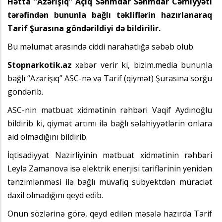
Hətta “Azərişıq” Açıq Səhmdar Səhmdar Cəmiyyəti
tərəfindən bununla bağlı təkliflərin hazırlanaraq
Tarif Şurasına göndərildiyi də bildirilir.
Bu məlumat arasında ciddi narahatlığa səbəb olub.
Stopnarkotik.az
xəbər verir ki, bizim.media bununla
bağlı “Azərişıq” ASC-nə və Tarif (qiymət) Şurasına sorğu
göndərib.
ASC-nin mətbuat xidmətinin rəhbəri Vaqif Aydınoğlu
bildirib ki, qiymət artımı ilə bağlı səlahiyyətlərin onlara
aid olmadığını bildirib.
İqtisadiyyat Nazirliyinin mətbuat xidmətinin rəhbəri
Leyla Zamanova isə elektrik enerjisi tariflərinin yenidən
tənzimlənməsi ilə bağlı müvafiq subyektdən müraciət
daxil olmadığını qeyd edib.
Onun sözlərinə görə, qeyd edilən məsələ hazırda Tarif