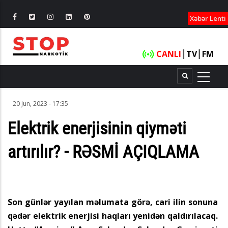
XƏBƏRLƏ
Xəbər Lenti
CANLI
┃
TV
┃
FM
20 Jun, 2023 - 17:35
Elektrik enerjisinin qiyməti
artırılır? - RƏSMİ AÇIQLAMA
Son günlər yayılan məlumata görə, cari ilin sonuna
qədər elektrik enerjisi haqları yenidən qaldırılacaq.