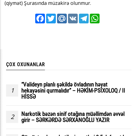
(qiymət) Şurasında müzakirə olunmur.
Facebook
Twitter
Mail.Ru
VK
Telegram
WhatsApp
ÇOX OXUNANLAR
“Valideyn planlı şəkildə övladının həyat
1
hekayəsini qurmalıdır” – HƏKİM-PSİXOLOQ / II
HİSSƏ
Narkotik bəzən sinif otağına müəllimdən əvvəl
2
girir – SƏRKƏRDƏ SƏRXANOĞLU YAZIR