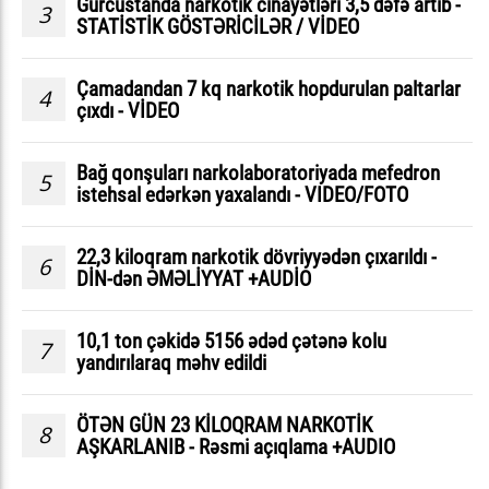
Gürcüstanda narkotik cinayətləri 3,5 dəfə artıb -
3
STATİSTİK GÖSTƏRİCİLƏR / VİDEO
Çamadandan 7 kq narkotik hopdurulan paltarlar
4
çıxdı - VİDEO
Bağ qonşuları narkolaboratoriyada mefedron
5
istehsal edərkən yaxalandı - VIDEO/FOTO
22,3 kiloqram narkotik dövriyyədən çıxarıldı -
6
DİN-dən ƏMƏLİYYAT +AUDİO
10,1 ton çəkidə 5156 ədəd çətənə kolu
7
yandırılaraq məhv edildi
ÖTƏN GÜN 23 KİLOQRAM NARKOTİK
8
AŞKARLANIB - Rəsmi açıqlama +AUDIO