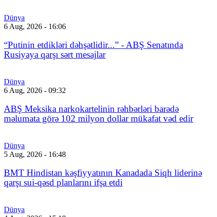
Dünya
6 Aug, 2026 - 16:06
“Putinin etdikləri dəhşətlidir...” - ABŞ Senatında
Rusiyaya qarşı sərt mesajlar
Dünya
6 Aug, 2026 - 09:32
ABŞ Meksika narkokartelinin rəhbərləri barədə
məlumata görə 102 milyon dollar mükafat vəd edir
Dünya
5 Aug, 2026 - 16:48
BMT Hindistan kəşfiyyatının Kanadada Siqh liderinə
qarşı sui-qəsd planlarını ifşa etdi
Dünya