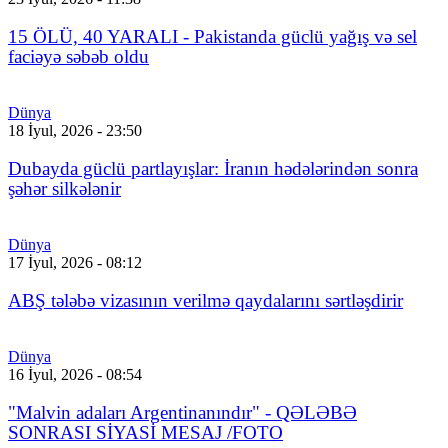
15 ÖLÜ, 40 YARALI - Pakistanda güclü yağış və sel
faciəyə səbəb oldu
Dünya
18 İyul, 2026 - 23:50
Dubayda güclü partlayışlar: İranın hədələrindən sonra
şəhər silkələnir
Dünya
17 İyul, 2026 - 08:12
ABŞ tələbə vizasının verilmə qaydalarını sərtləşdirir
Dünya
16 İyul, 2026 - 08:54
"Malvin adaları Argentinanındır" - QƏLƏBƏ
SONRASI SİYASİ MESAJ /FOTO