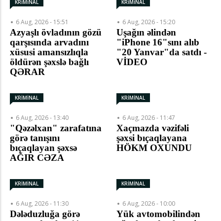
KRİMİNAL
KRİMİNAL
6 Aug, 2026 - 15:51
6 Aug, 2026 - 15:20
Azyaşlı övladının gözü
Uşağın əlindən
qarşısında arvadını
"iPhone 16"sını alıb
xüsusi amansızlıqla
"20 Yanvar"da satdı -
öldürən şəxslə bağlı
VİDEO
QƏRAR
KRİMİNAL
KRİMİNAL
6 Aug, 2026 - 13:40
6 Aug, 2026 - 11:47
"Qəzəlxan" zarafatına
Xaçmazda vəzifəli
görə tanışını
şəxsi bıçaqlayana
bıçaqlayan şəxsə
HÖKM OXUNDU
AĞIR CƏZA
KRİMİNAL
KRİMİNAL
6 Aug, 2026 - 11:30
6 Aug, 2026 - 10:00
Dələduzluğa görə
Yük avtomobilindən