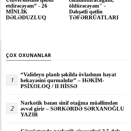
etdirəcəyəm” - 26
öldürəcəyəm" -
MİNLİK
Dəhşətli qətlin
DƏLƏDUZLUQ
TƏFƏRRÜATLARI
ÇOX OXUNANLAR
“Valideyn planlı şəkildə övladının həyat
1
hekayəsini qurmalıdır” – HƏKİM-
PSİXOLOQ / II HİSSƏ
Narkotik bəzən sinif otağına müəllimdən
2
əvvəl girir – SƏRKƏRDƏ SƏRXANOĞLU
YAZIR