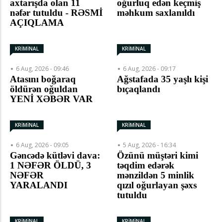
axtarışda olan 11
oğurluq edən keçmiş
nəfər tutuldu - RƏSMİ
məhkum saxlanıldı
AÇIQLAMA
KRİMİNAL
KRİMİNAL
6 Aug, 2026 - 09:46
6 Aug, 2026 - 09:17
Atasını boğaraq
Ağstafada 35 yaşlı kişi
öldürən oğuldan
bıçaqlandı
YENİ XƏBƏR VAR
KRİMİNAL
KRİMİNAL
6 Aug, 2026 - 09:05
5 Aug, 2026 - 16:34
Gəncədə kütləvi dava:
Özünü müştəri kimi
1 NƏFƏR ÖLDÜ, 3
təqdim edərək
NƏFƏR
mənzildən 5 minlik
YARALANDI
qızıl oğurlayan şəxs
tutuldu
KRİMİNAL
KRİMİNAL