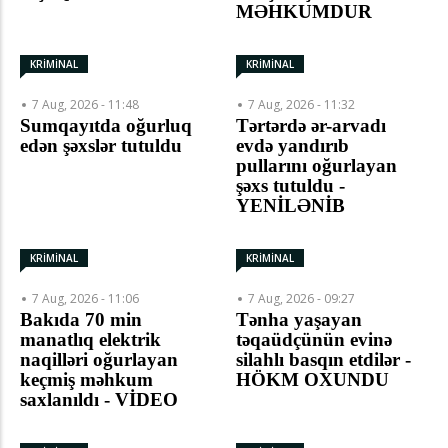
MƏHKUMDUR
KRİMİNAL
KRİMİNAL
7 Aug, 2026 - 11:48
7 Aug, 2026 - 11:32
Sumqayıtda oğurluq
Tərtərdə ər-arvadı
edən şəxslər tutuldu
evdə yandırıb
pullarını oğurlayan
şəxs tutuldu -
YENİLƏNİB
KRİMİNAL
KRİMİNAL
7 Aug, 2026 - 11:06
7 Aug, 2026 - 09:27
Bakıda 70 min
Tənha yaşayan
manatlıq elektrik
təqaüdçünün evinə
naqilləri oğurlayan
silahlı basqın etdilər -
keçmiş məhkum
HÖKM OXUNDU
saxlanıldı - VİDEO