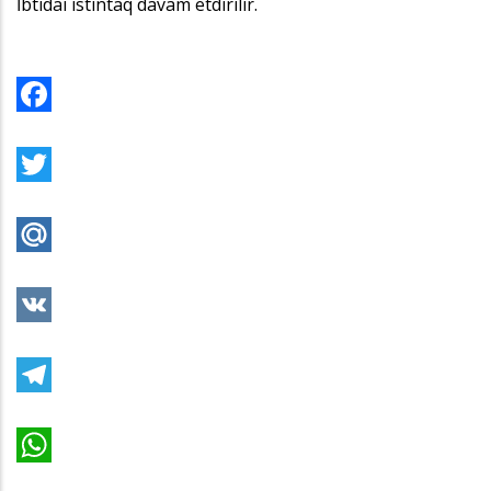
İbtidai istintaq davam etdirilir.
Facebook
Twitter
Mail.Ru
VK
Telegram
WhatsApp