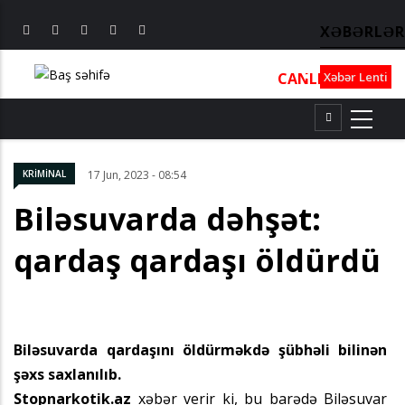
XƏBƏRLƏR
CANLI
┃
TV
┃
FM
Xəbər Lenti
KRİMİNAL
17 Jun, 2023 - 08:54
Biləsuvarda dəhşət:
qardaş qardaşı öldürdü
Biləsuvarda qardaşını öldürməkdə şübhəli bilinən
şəxs saxlanılıb.
Stopnarkotik.az
xəbər verir ki, bu barədə Biləsuvar