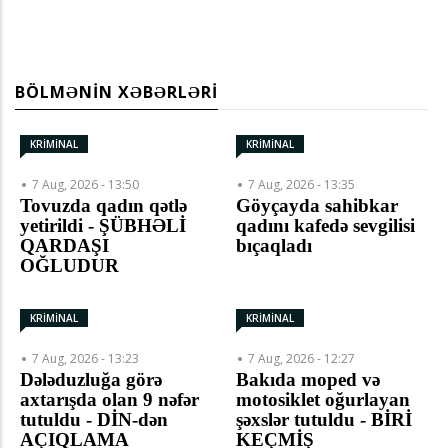
BÖLMƏNIN XƏBƏRLƏRI
KRİMİNAL
KRİMİNAL
7 Aug, 2026 - 13:50
7 Aug, 2026 - 13:35
Tovuzda qadın qətlə
Göyçayda sahibkar
yetirildi - ŞÜBHƏLİ
qadını kafedə sevgilisi
QARDAŞI
bıçaqladı
OĞLUDUR
KRİMİNAL
KRİMİNAL
7 Aug, 2026 - 13:23
7 Aug, 2026 - 12:27
Dələduzluğa görə
Bakıda moped və
axtarışda olan 9 nəfər
motosiklet oğurlayan
tutuldu - DİN-dən
şəxslər tutuldu - BİRİ
AÇIQLAMA
KEÇMİŞ