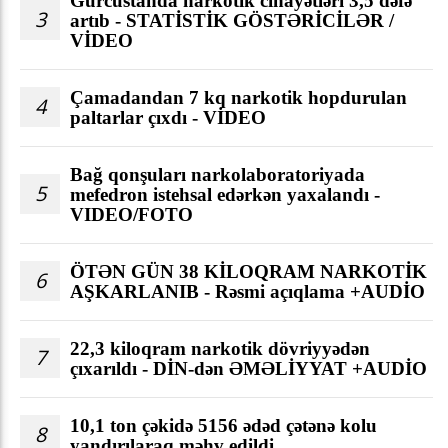
Gürcüstanda narkotik cinayətləri 3,5 dəfə
3
artıb - STATİSTİK GÖSTƏRİCİLƏR /
VİDEO
Çamadandan 7 kq narkotik hopdurulan
4
paltarlar çıxdı - VİDEO
Bağ qonşuları narkolaboratoriyada
5
mefedron istehsal edərkən yaxalandı -
VIDEO/FOTO
ÖTƏN GÜN 38 KİLOQRAM NARKOTİK
6
AŞKARLANIB - Rəsmi açıqlama +AUDİO
22,3 kiloqram narkotik dövriyyədən
7
çıxarıldı - DİN-dən ƏMƏLİYYAT +AUDİO
10,1 ton çəkidə 5156 ədəd çətənə kolu
8
yandırılaraq məhv edildi