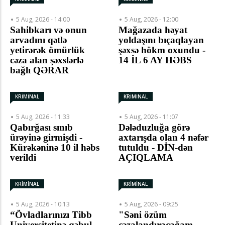
5 Aug, 2026 - 14:00
5 Aug, 2026 - 12:00
Sahibkarı və onun
Mağazada həyat
arvadını qətlə
yoldaşını bıçaqlayan
yetirərək ömürlük
şəxsə hökm oxundu -
cəza alan şəxslərlə
14 İL 6 AY HƏBS
bağlı QƏRAR
KRİMİNAL
KRİMİNAL
5 Aug, 2026 - 11:33
5 Aug, 2026 - 11:07
Qabırğası sınıb
Dələduzluğa görə
ürəyinə girmişdi -
axtarışda olan 4 nəfər
Kürəkəninə 10 il həbs
tutuldu - DİN-dən
verildi
AÇIQLAMA
KRİMİNAL
KRİMİNAL
5 Aug, 2026 - 10:13
5 Aug, 2026 - 09:25
“Övladlarınızı Tibb
"Səni özüm
Universitetinə qəbul
cəzalandıracağam,