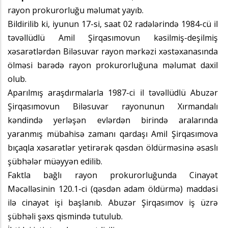
rayon prokurorluğu məlumat yayıb.
Bildirilib ki, iyunun 17-si, saat 02 radələrində 1984-cü il
təvəllüdlü Amil Şirqasımovun kəsilmiş-deşilmiş
xəsarətlərdən Biləsuvar rayon mərkəzi xəstəxanasında
ölməsi barədə rayon prokurorluğuna məlumat daxil
olub.
Aparılmış araşdırmalarla 1987-ci il təvəllüdlü Abuzər
Şirqasımovun Biləsuvar rayonunun Xırmandalı
kəndində yerləşən evlərdən birində aralarında
yaranmış mübahisə zamanı qardaşı Amil Şirqasımova
bıçaqla xəsarətlər yetirərək qəsdən öldürməsinə əsaslı
şübhələr müəyyən edilib.
Faktla bağlı rayon prokurorluğunda Cinayət
Məcəlləsinin 120.1-ci (qəsdən adam öldürmə) maddəsi
ilə cinayət işi başlanıb. Abuzər Şirqasımov iş üzrə
şübhəli şəxs qismində tutulub.