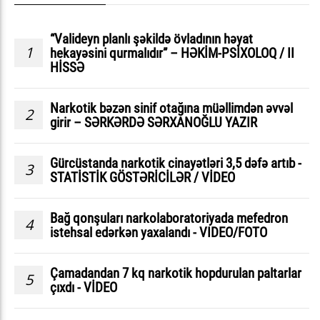
“Valideyn planlı şəkildə övladının həyat
1
hekayəsini qurmalıdır” – HƏKİM-PSİXOLOQ / II
HİSSƏ
Narkotik bəzən sinif otağına müəllimdən əvvəl
2
girir – SƏRKƏRDƏ SƏRXANOĞLU YAZIR
Gürcüstanda narkotik cinayətləri 3,5 dəfə artıb -
3
STATİSTİK GÖSTƏRİCİLƏR / VİDEO
Bağ qonşuları narkolaboratoriyada mefedron
4
istehsal edərkən yaxalandı - VIDEO/FOTO
Çamadandan 7 kq narkotik hopdurulan paltarlar
5
çıxdı - VİDEO