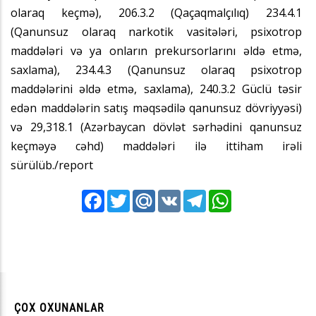
olaraq keçmə), 206.3.2 (Qaçaqmalçılıq) 234.4.1
(Qanunsuz olaraq narkotik vasitələri, psixotrop
maddələri və ya onların prekursorlarını əldə etmə,
saxlama), 234.4.3 (Qanunsuz olaraq psixotrop
maddələrini əldə etmə, saxlama), 240.3.2 Güclü təsir
edən maddələrin satış məqsədilə qanunsuz dövriyyəsi)
və 29,318.1 (Azərbaycan dövlət sərhədini qanunsuz
keçməyə cəhd) maddələri ilə ittiham irəli
sürülüb./report
Facebook
Twitter
Mail.Ru
VK
Telegram
WhatsApp
ÇOX OXUNANLAR