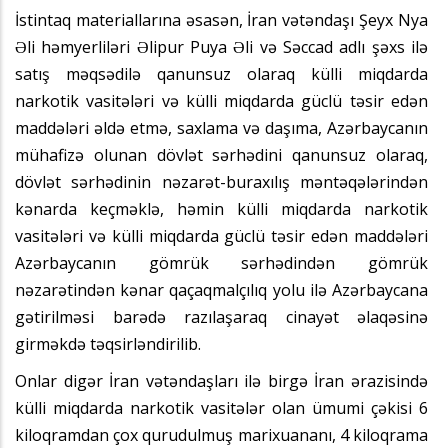
İstintaq materiallarına əsasən, İran vətəndaşı Şeyx Nya
Əli həmyerliləri Əlipur Puya Əli və Səccad adlı şəxs ilə
satış məqsədilə qanunsuz olaraq külli miqdarda
narkotik vasitələri və külli miqdarda güclü təsir edən
maddələri əldə etmə, saxlama və daşıma, Azərbaycanın
mühafizə olunan dövlət sərhədini qanunsuz olaraq,
dövlət sərhədinin nəzarət-buraxılış məntəqələrindən
kənarda keçməklə, həmin külli miqdarda narkotik
vasitələri və külli miqdarda güclü təsir edən maddələri
Azərbaycanın gömrük sərhədindən gömrük
nəzarətindən kənar qaçaqmalçılıq yolu ilə Azərbaycana
gətirilməsi barədə razılaşaraq cinayət əlaqəsinə
girməkdə təqsirləndirilib.
Onlar digər İran vətəndaşları ilə birgə İran ərazisində
külli miqdarda narkotik vasitələr olan ümumi çəkisi 6
kiloqramdan çox qurudulmuş marixuananı, 4 kiloqrama