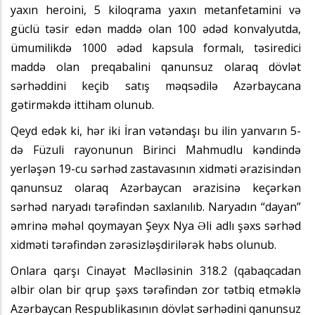
yaxın heroini, 5 kiloqrama yaxın metanfetamini və
güclü təsir edən maddə olan 100 ədəd konvalyutda,
ümumilikdə 1000 ədəd kapsula formalı, təsiredici
maddə olan preqabalini qanunsuz olaraq dövlət
sərhəddini keçib satış məqsədilə Azərbaycana
gətirməkdə ittiham olunub.
Qeyd edək ki, hər iki İran vətəndaşı bu ilin yanvarın 5-
də Füzuli rayonunun Birinci Mahmudlu kəndində
yerləşən 19-cu sərhəd zastavasının xidməti ərazisindən
qanunsuz olaraq Azərbaycan ərazisinə keçərkən
sərhəd naryadı tərəfindən saxlanılıb. Naryadın “dayan”
əmrinə məhəl qoymayan Şeyx Nya Əli adlı şəxs sərhəd
xidməti tərəfindən zərəsizləşdirilərək həbs olunub.
Onlara qarşı Cinayət Məclləsinin 318.2 (qabaqcadan
əlbir olan bir qrup şəxs tərəfindən zor tətbiq etməklə
Azərbaycan Respublikasının dövlət sərhədini qanunsuz