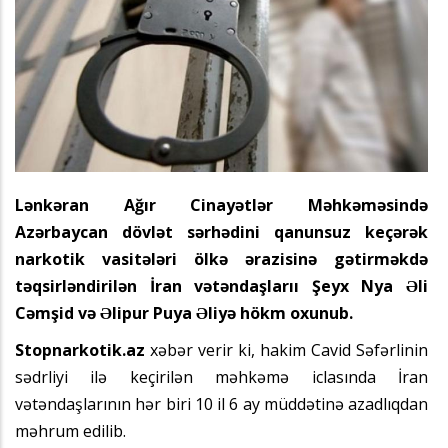
Lənkəran Ağır Cinayətlər Məhkəməsində
Azərbaycan dövlət sərhədini qanunsuz keçərək
narkotik vasitələri ölkə ərazisinə gətirməkdə
təqsirləndirilən İran vətəndaşlarıı Şeyx Nya Əli
Cəmşid və Əlipur Puya Əliyə hökm oxunub.
Stopnarkotik.az
xəbər verir ki, hakim Cavid Səfərlinin
sədrliyi ilə keçirilən məhkəmə iclasında İran
vətəndaşlarının hər biri 10 il 6 ay müddətinə azadlıqdan
məhrum edilib.