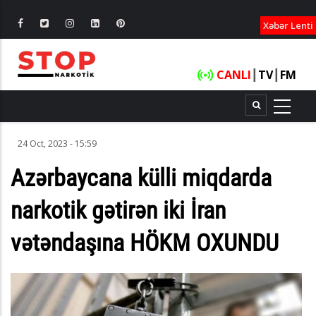
XƏBƏRLƏ
Xəbər Lenti
CANLI
┃
TV
┃
FM
24 Oct, 2023 - 15:59
Azərbaycana külli miqdarda
narkotik gətirən iki İran
vətəndaşına HÖKM OXUNDU