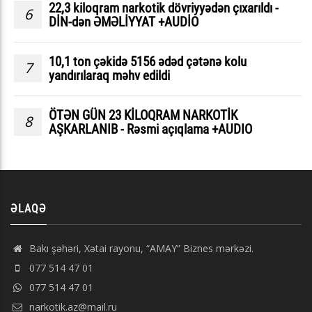
22,3 kiloqram narkotik dövriyyədən çıxarıldı -
6
DİN-dən ƏMƏLİYYAT +AUDİO
10,1 ton çəkidə 5156 ədəd çətənə kolu
7
yandırılaraq məhv edildi
ÖTƏN GÜN 23 KİLOQRAM NARKOTİK
8
AŞKARLANIB - Rəsmi açıqlama +AUDIO
ƏLAQƏ
Bakı şəhəri, Xətai rayonu, “AMAY” Biznes mərkəzi.
077 514 47 01
077 514 47 01
narkotik.az@mail.ru