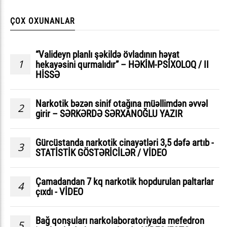
ÇOX OXUNANLAR
“Valideyn planlı şəkildə övladının həyat
1
hekayəsini qurmalıdır” – HƏKİM-PSİXOLOQ / II
HİSSƏ
Narkotik bəzən sinif otağına müəllimdən əvvəl
2
girir – SƏRKƏRDƏ SƏRXANOĞLU YAZIR
Gürcüstanda narkotik cinayətləri 3,5 dəfə artıb -
3
STATİSTİK GÖSTƏRİCİLƏR / VİDEO
Çamadandan 7 kq narkotik hopdurulan paltarlar
4
çıxdı - VİDEO
Bağ qonşuları narkolaboratoriyada mefedron
5