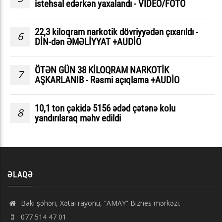
istehsal edərkən yaxalandı - VIDEO/FOTO
22,3 kiloqram narkotik dövriyyədən çıxarıldı -
6
DİN-dən ƏMƏLİYYAT +AUDİO
ÖTƏN GÜN 38 KİLOQRAM NARKOTİK
7
AŞKARLANIB - Rəsmi açıqlama +AUDİO
10,1 ton çəkidə 5156 ədəd çətənə kolu
8
yandırılaraq məhv edildi
ƏLAQƏ
Bakı şəhəri, Xətai rayonu, “AMAY” Biznes mərkəzi.
077 514 47 01