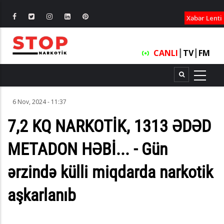
XƏBƏRLƏ
Xəbər Lenti
CANLI
┃
TV
┃
FM
6 Nov, 2024 - 11:37
7,2 KQ NARKOTİK, 1313 ƏDƏD
METADON HƏBİ... - Gün
ərzində külli miqdarda narkotik
aşkarlanıb