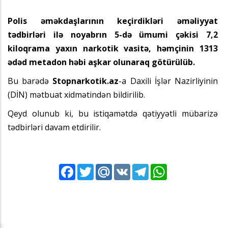
Polis əməkdaşlarının keçirdikləri əməliyyat
tədbirləri ilə noyabrın 5-də ümumi çəkisi 7,2
kiloqrama yaxın narkotik vasitə, həmçinin 1313
ədəd metadon həbi aşkar olunaraq götürülüb.
Bu barədə
Stopnarkotik.az
-a Daxili İşlər Nazirliyinin
(DİN) mətbuat xidmətindən bildirilib.
Qeyd olunub ki, bu istiqamətdə qətiyyətli mübarizə
tədbirləri davam etdirilir.
Facebook
Twitter
Mail.Ru
VK
Telegram
WhatsApp