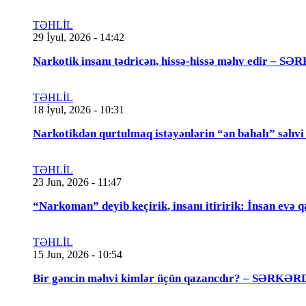
TƏHLİL
29 İyul, 2026 - 14:42
Narkotik insanı tədricən, hissə-hissə məhv edir
TƏHLİL
18 İyul, 2026 - 10:31
Narkotikdən qurtulmaq istəyənlərin “ən bahalı”
TƏHLİL
23 Jun, 2026 - 11:47
“Narkoman” deyib keçirik, insanı itiririk: İnsan evə 
TƏHLİL
15 Jun, 2026 - 10:54
Bir gəncin məhvi kimlər üçün qazancdır? – SƏ