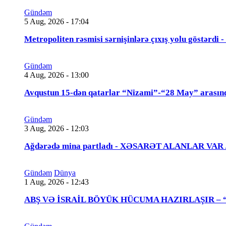
Gündəm
5 Aug, 2026 - 17:04
Metropoliten rəsmisi sərnişinlərə çıxış yolu göstərdi
Gündəm
4 Aug, 2026 - 13:00
Avqustun 15-dən qatarlar “Nizami”-“28 May” arasın
Gündəm
3 Aug, 2026 - 12:03
Ağdərədə mina partladı - XƏSARƏT ALANLAR VAR
Gündəm
Dünya
1 Aug, 2026 - 12:43
ABŞ VƏ İSRAİL BÖYÜK HÜCUMA HAZIRLAŞIR – “Tra