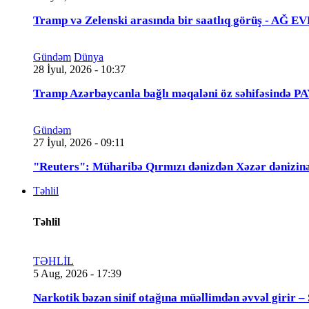
Tramp və Zelenski arasında bir saatlıq görüş - A
Gündəm
Dünya
28 İyul, 2026 - 10:37
Tramp Azərbaycanla bağlı məqaləni öz səhifəsində 
Gündəm
27 İyul, 2026 - 09:11
"Reuters": Müharibə Qırmızı dənizdən Xəzər dənizinə
Təhlil
Təhlil
TƏHLİL
5 Aug, 2026 - 17:39
Narkotik bəzən sinif otağına müəllimdən əvvəl 