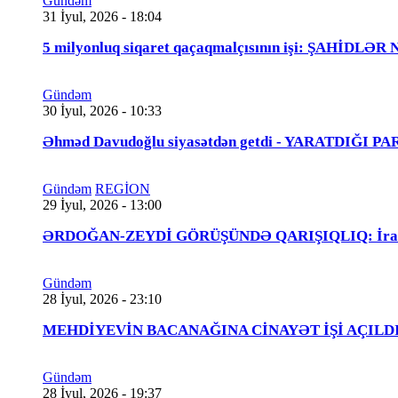
Gündəm
31 İyul, 2026 - 18:04
5 milyonluq siqaret qaçaqmalçısının işi: ŞAHİDLƏ
Gündəm
30 İyul, 2026 - 10:33
Əhməd Davudoğlu siyasətdən getdi - YARATDIĞI 
Gündəm
REGİON
29 İyul, 2026 - 13:00
ƏRDOĞAN-ZEYDİ GÖRÜŞÜNDƏ QARIŞIQLIQ: İraqlı na
Gündəm
28 İyul, 2026 - 23:10
MEHDİYEVİN BACANAĞINA CİNAYƏT İŞİ AÇILDI - 
Gündəm
28 İyul, 2026 - 19:37