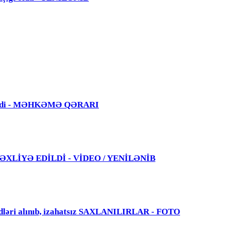
 edildi - MƏHKƏMƏ QƏRARI
 TƏXLİYƏ EDİLDİ - VİDEO / YENİLƏNİB
dləri alınıb, izahatsız SAXLANILIRLAR - FOTO