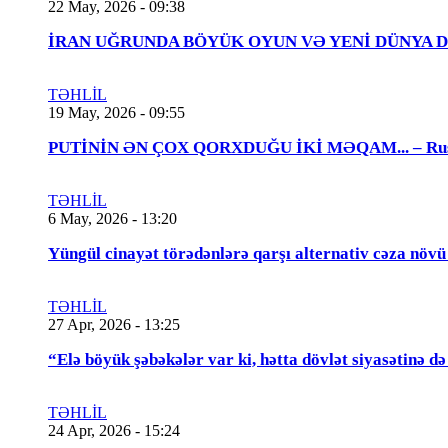
22 May, 2026 - 09:38
İRAN UĞRUNDA BÖYÜK OYUN VƏ YENİ DÜNYA DÜZƏNİ..
TƏHLİL
19 May, 2026 - 09:55
PUTİNİN ƏN ÇOX QORXDUĞU İKİ MƏQAM... – Rusiya t
TƏHLİL
6 May, 2026 - 13:20
Yüngül cinayət törədənlərə qarşı alternativ cəza növ
TƏHLİL
27 Apr, 2026 - 13:25
“Elə böyük şəbəkələr var ki, hətta dövlət siyasətinə
TƏHLİL
24 Apr, 2026 - 15:24