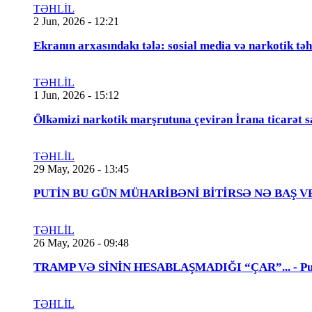
TƏHLİL
2 Jun, 2026 - 12:21
Ekranın arxasındakı tələ: sosial media və narkotik təh
TƏHLİL
1 Jun, 2026 - 15:12
Ölkəmizi narkotik marşrutuna çevirən İrana ticarət s
TƏHLİL
29 May, 2026 - 13:45
PUTİN BU GÜN MÜHARİBƏNİ BİTİRSƏ NƏ BAŞ VERƏCƏK
TƏHLİL
26 May, 2026 - 09:48
TRAMP VƏ SİNİN HESABLAŞMADIĞI “ÇAR”... - Putin
TƏHLİL