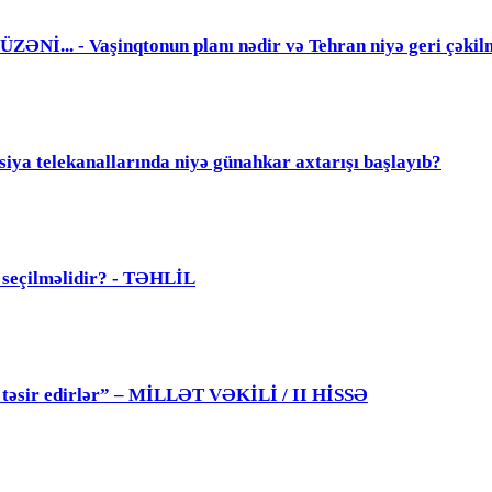
. - Vaşinqtonun planı nədir və Tehran niyə geri çəkil
elekanallarında niyə günahkar axtarışı başlayıb?
ü seçilməlidir? - TƏHLİL
 də təsir edirlər” – MİLLƏT VƏKİLİ / II HİSSƏ