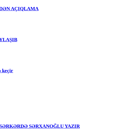
Ğ EVDƏN AÇIQLAMA
PAYLAŞIB
 keçir
girir – SƏRKƏRDƏ SƏRXANOĞLU YAZIR