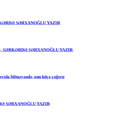
 – SƏRKƏRDƏ SƏRXANOĞLU YAZIR
 səhvi - SƏRKƏRDƏ SƏRXANOĞLU YAZIR
qayıda bilməyəndə, onu küçə çağırır
RKƏRDƏ SƏRXANOĞLU YAZIR