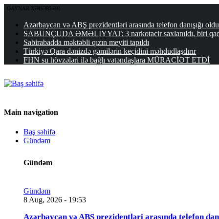
QAYNAR XƏBƏRLƏR
Azərbaycan və ABŞ prezidentləri arasında telefon danışığı o
SABUNÇUDA ƏMƏLİYYAT: 3 narkotacir saxlanıldı, biri qa
Sabirabadda məktəbli qızın meyiti tapıldı
Türkiyə Qara dənizdə gəmilərin keçidini məhdudlaşdırır
FHN su hövzələri ilə bağlı vətəndaşlara MÜRACİƏT ETDİ
Main navigation
Baş səhifə
Gündəm
Gündəm
Gündəm
8 Aug, 2026 - 19:53
Azərbaycan və ABŞ prezidentləri arasında telefon da