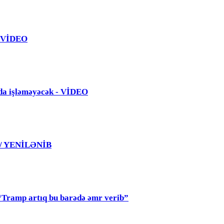
 - VİDEO
da işləməyəcək - VİDEO
 / YENİLƏNİB
mp artıq bu barədə əmr verib”