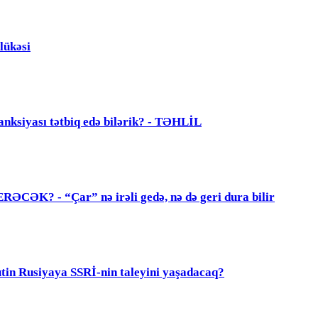
lükəsi
anksiyası tətbiq edə bilərik? - TƏHLİL
? - “Çar” nə irəli gedə, nə də geri dura bilir
 Rusiyaya SSRİ-nin taleyini yaşadacaq?