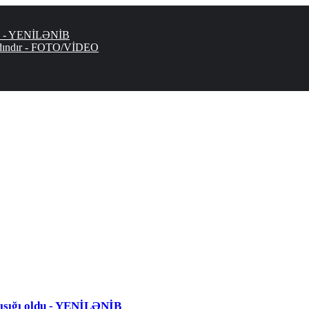
ldu - YENİLƏNİB
dındır - FOTO/VİDEO
nışığı oldu - YENİLƏNİB