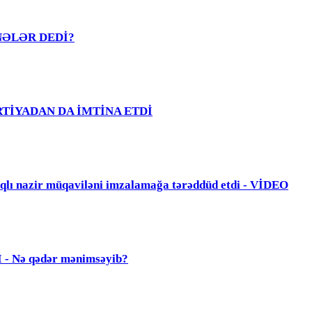
R NƏLƏR DEDİ?
PARTİYADAN DA İMTİNA ETDİ
zir müqaviləni imzalamağa tərəddüd etdi - VİDEO
Nə qədər mənimsəyib?