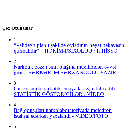
WhatsApp
Çox Oxunanlar
1
“Valideyn planlı şəkildə övladının həyat hekayəsini
qurmalıdır” – HƏKİM-PSİXOLOQ / II HİSSƏ
2
Narkotik bəzən sinif otağına müəllimdən əvvəl
girir – SƏRKƏRDƏ SƏRXANOĞLU YAZIR
3
Gürcüstanda narkotik cinayətləri 3,5 dəfə artıb -
STATİSTİK GÖSTƏRİCİLƏR / VİDEO
4
Bağ qonşuları narkolaboratoriyada mefedron
istehsal edərkən yaxalandı - VIDEO/FOTO
5