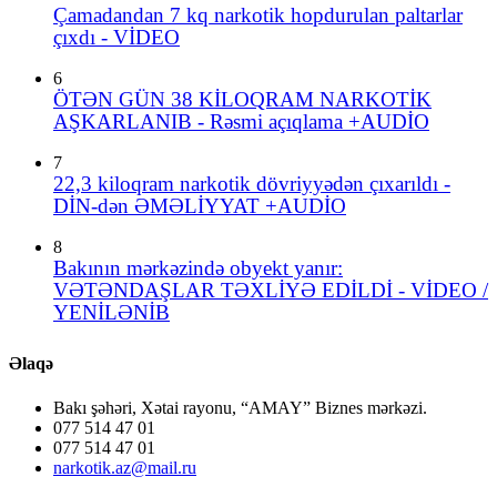
Çamadandan 7 kq narkotik hopdurulan paltarlar
çıxdı - VİDEO
6
ÖTƏN GÜN 38 KİLOQRAM NARKOTİK
AŞKARLANIB - Rəsmi açıqlama +AUDİO
7
22,3 kiloqram narkotik dövriyyədən çıxarıldı -
DİN-dən ƏMƏLİYYAT +AUDİO
8
Bakının mərkəzində obyekt yanır:
VƏTƏNDAŞLAR TƏXLİYƏ EDİLDİ - VİDEO /
YENİLƏNİB
Əlaqə
Bakı şəhəri, Xətai rayonu, “AMAY” Biznes mərkəzi.
077 514 47 01
077 514 47 01
narkotik.az@mail.ru