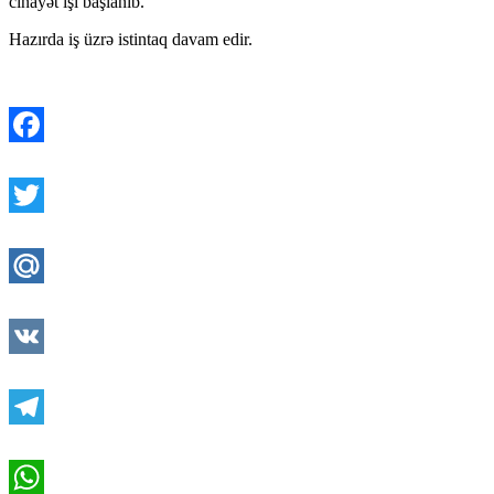
cinayət işi başlanıb.
Hazırda iş üzrə istintaq davam edir.
Facebook
Twitter
Mail.Ru
VK
Telegram