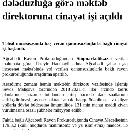
dələduzluğa görə məktəb
direktoruna cinayət işi açıldı
Təhsil müəssisəsində baş verən qanunsuzluqlarla bağlı cinayət
işi başlanıb.
Ağcabədi Rayon Prokurorluğundan
Stopnarkotik.az
-a verilən
məlumata görə, Üzeyir Hacıbəyli adına Ağcabədi şəhər uşaq
incəsənət məktəbində yol verilən qanunsuzluqlarla bağlı rayon
prokurorluğunda araşdırma aparılıb.
Araşdırma zamanı həmin məktəbin direktoru vəzifəsində işləmiş
Sevda Malışova tərəfindən 2018-2021-ci illər ərzində tədris
planlarında nəzərdə tutulandan artıq həcmdə dərs saatlarının
tarifləşdirilməsi, əsassız olaraq əmək haqqı ödənilməsi və digər
yollarla dövlət büdcəsinə ümumilikdə 131 min manat maddi ziyan
vurulmasına əsaslı şübhələr müəyyən edilib.
Faktla bağlı Ağcabədi Rayon Prokurorluğunda Cinayət Məcəlləsinin
179.3.2 (külli miqdarda mənimsəmə və ya israf etmə) maddəsi ilə