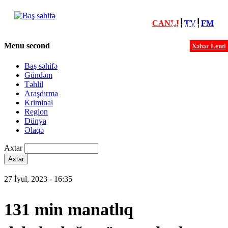
CANLI
┃
TV
┃
FM
Xəbərlər
Menu second
Xəbər Lenti
Baş səhifə
Gündəm
Təhlil
Araşdırma
Kriminal
Region
Dünya
Əlaqə
Axtar
27 İyul, 2023 - 16:35
131 min manatlıq